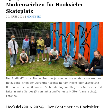
Markenzeichen für Hooksieler
Skateplatz
20. JUNI 2024 |
HOOKSIEL
Der Graffiti-Künstler Daniel Treptow (4. von rechts) verzierte zusammen
mit Jugendlichen den Aufenthaltscontainer am Hooksieler Skateplatz.
Betreut wurde die Aktion von Seiten der Jugendpflege der Gemeinde mit
Leiterin Imke Gerdes (3. von links) und Vanessa Müller (ganz rechts).
Foto: hol
Hooksiel (20. 6. 2024) – Der Container am Hooksieler