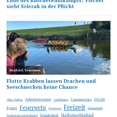
Arbeitsgruppe
Campingplatz
Alter Hafen
DGzRS
Ausbildung
Freizeit
Feuerwehr
Feuer
Fischerei
Gemeinde
Hallenwellenbad
Grundschule
Gemeindeentwicklung