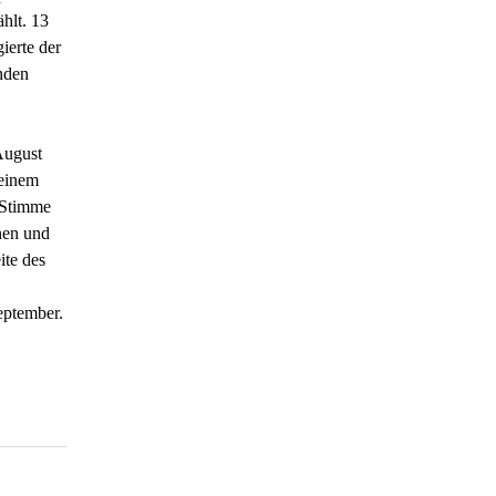
hlt. 13
ierte der
nden
August
 einem
 Stimme
nen und
ite des
eptember.