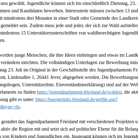
 neu gewählt. Jugendliche können sich bis einschließlich Dienstag, 23. J
innen und Kandidaten bewerben. Interessierte müssen zwischen 13 und
eit mindestens drei Monaten in einer Stadt oder Gemeinde des Landkrei
 gemeldet sein. Zudem muss jede und jeder, der sich zur Wahl aufstelle
indestens 15 Unterstützerunterschriften von wahlberechtigten Jugendl
en.
werden junge Menschen, die ihre Ideen einbringen und etwas im Landk
d verändern möchten. Die vollständigen Unterlagen zur Bewerbung müs
tag 23. Juli im Original in der Geschäftsstelle des Jugendparlaments Fr
amt, Lindenallee 1, 26441 Jever, abgegeben werden. Die Bewerbungsu
gsbogen, Unterstützerliste, Einverständniserklärung) sind auf der Web
rlaments zu finden
https://jugendparlament-friesland.de/wahlen
, die akt
ung gibt es unter:
https://buergerinfo.friesland.de/getfile.asp?
5&type=do
.
 gestaltet das Jugendparlament Friesland mit verschiedenen Projekten 
aktiv die Region mit und setzt sich auf politischer Ebene für die Belan
n von Kindern und Jugendlichen ein. Insgesamt können sich im Jugend