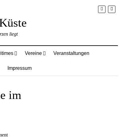
zen liegt
itimes
Vereine
Veranstaltungen
Impressum
he im
ment