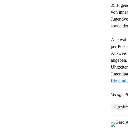
25 Jugend
von ihnen
Jugendve
sowie dem
Alle wahl
per Post 
Ausweis (
abgeben. 
Uhrzeiten
Jugendpar
friesland
Veröffentl
Jugendarb