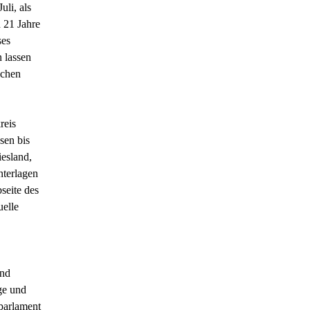
uli, als
 21 Jahre
ses
n lassen
ichen
reis
sen bis
iesland,
nterlagen
seite des
uelle
und
ge und
parlament