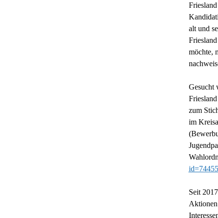
Friesland
Kandidat
alt und s
Friesland
möchte, m
nachweis
Gesucht 
Frieslan
zum Stich
im Kreis
(Bewerbun
Jugendpa
Wahlordn
id=7445
Seit 2017
Aktionen 
Interesse