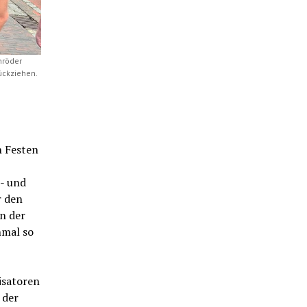
hröder
ückziehen.
n Festen
- und
r den
n der
nmal so
isatoren
 der