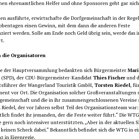
chen ehrenamtlichen Helfer und ohne Sponsoren geht gar nich
en ausführte, erwirtschafte die Dorfgemeinschaft in der Rege
bbentagen einen Gewinn, mit dem dann die anderen Feste
ziert werden. Solle am Ende noch Geld übrig sein, werde das i
rt.
 die Organisatoren
te der Hauptversammlung bedankten sich Bürgermeister
Mari
k
(SPD), der CDU-Bürgermeister-Kandidat
Thies Fischer
und d
tsführer der Wangerland Touristik GmbH,
Torsten Riedel
, fü
ent vor Ort. Die Organisation solcher Großveranstaltungen s
fgemeinschaft und die in ihr zusammengeschlossenen Vereine 
 Riedel, der vor Jahren selbst Teil des Organisationsteam war:
lich findet ihr jemanden, der die Feste weiter führt.“ Die WT
e gern noch intensiver unterstützten. „Aber in der aktuellen S
 keinen Scheck dabei.“ Bekanntlich befindet sich die WTG in ei
z in Eigenregie.