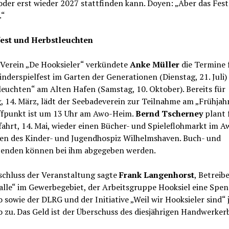
der erst wieder 2027 stattfinden kann. Doyen: „Aber das Fest
.“
est und Herbstleuchten
 Verein „De Hooksieler“ verkündete
Anke Müller
die Termine 
nderspielfest im Garten der Generationen (Dienstag, 21. Juli)
euchten“ am Alten Hafen (Samstag, 10. Oktober). Bereits für
 14. März, lädt der Seebadeverein zur Teilnahme am „Frühjah
effpunkt ist um 13 Uhr am Awo-Heim.
Bernd Tscherney
plant 
ahrt, 14. Mai, wieder einen Bücher- und Spieleflohmarkt im 
en des Kinder- und Jugendhospiz Wilhelmshaven. Buch- und
penden können bei ihm abgegeben werden.
chluss der Veranstaltung sagte
Frank Langenhorst
, Betreib
alle“ im Gewerbegebiet, der Arbeitsgruppe Hooksiel eine Spe
 sowie der DLRG und der Initiative „Weil wir Hooksieler sind“ 
 zu. Das Geld ist der Überschuss des diesjährigen Handwerkerb