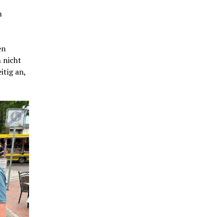
m
en
 nicht
itig an,