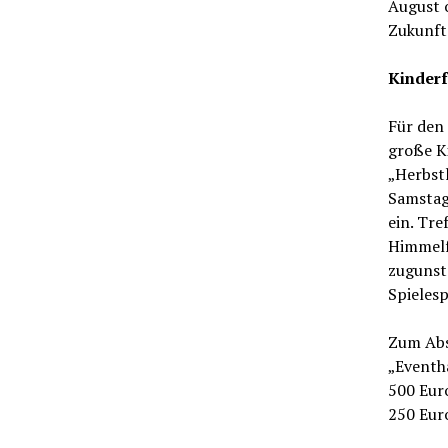
August o
Zukunft
Kinderf
Für den
große Ki
„Herbstl
Samstag,
ein. Tr
Himmelf
zugunst
Spieles
Zum Abs
„Eventh
500 Euro
250 Euro