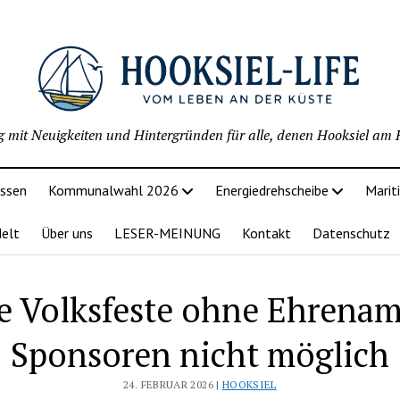
g mit Neuigkeiten und Hintergründen für alle, denen Hooksiel am H
issen
Kommunalwahl 2026
Energiedrehscheibe
Marit
delt
Über uns
LESER-MEINUNG
Kontakt
Datenschutz
e Volksfeste ohne Ehrenam
Sponsoren nicht möglich
24. FEBRUAR 2026 |
HOOKSIEL