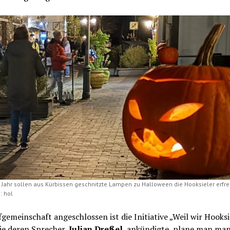
e Jahr sollen aus Kürbissen geschnitzte Lampen zu Halloween die Hooksieler erfre
: hol
gemeinschaft angeschlossen ist die Initiative „Weil wir Hooksi
ie deren Sprecher,
Julian Dreßel
, ankündigte, plane man man