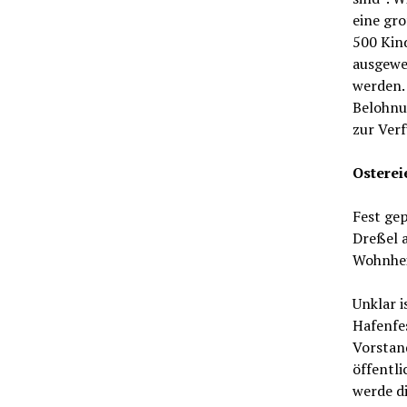
eine gr
500 Kind
ausgewei
werden. 
Belohnu
zur Verf
Osterei
Fest gep
Dreßel 
Wohnhei
Unklar i
Hafenfes
Vorstan
öffentl
werde di