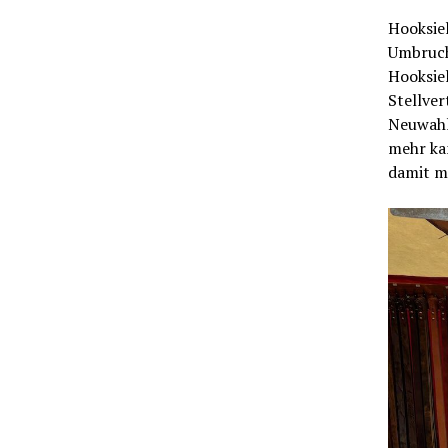
Hooksiel
Umbruch
Hooksie
Stellve
Neuwahl
mehr kan
damit m