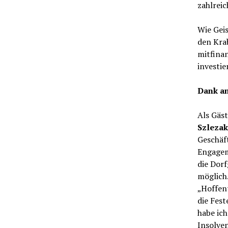
zahlrei
Wie Geis
den Kra
mitfinan
investie
Dank an
Als Gäs
Szleza
Geschäf
Engagem
die Dor
möglich.
„Hoffent
die Fest
habe ich
Insolven