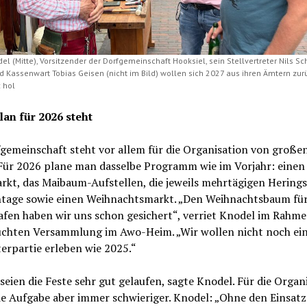
l (Mitte), Vorsitzender der Dorfgemeinschaft Hooksiel, sein Stellvertreter Nils Sc
nd Kassenwart Tobias Geisen (nicht im Bild) wollen sich 2027 aus ihren Ämtern zur
: hol
lan für 2026 steht
gemeinschaft steht vor allem für die Organisation von große
 Für 2026 plane man dasselbe Programm wie im Vorjahr: einen
rkt, das Maibaum-Aufstellen, die jeweils mehrtägigen Herings
tage sowie einen Weihnachtsmarkt. „Den Weihnachtsbaum fü
afen haben wir uns schon gesichert“, verriet Knodel im Rahme
uchten Versammlung im Awo-Heim. „Wir wollen nicht noch ei
terpartie erleben wie 2025.“
seien die Feste sehr gut gelaufen, sagte Knodel. Für die Organ
e Aufgabe aber immer schwieriger. Knodel: „Ohne den Einsatz