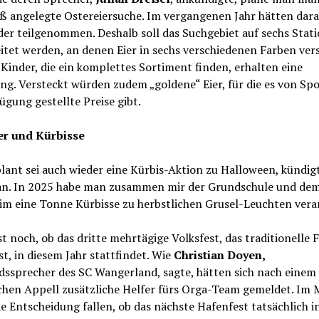
oß angelegte Ostereiersuche. Im vergangenen Jahr hätten dar
er teilgenommen. Deshalb soll das Suchgebiet auf sechs Stat
tet werden, an denen Eier in sechs verschiedenen Farben ver
Kinder, die ein komplettes Sortiment finden, erhalten eine
ng. Versteckt würden zudem „goldene“ Eier, für die es von Sp
ügung gestellte Preise gibt.
er und Kürbisse
lant sei auch wieder eine Kürbis-Aktion zu Halloween, kündig
an. In 2025 habe man zusammen mir der Grundschule und dem
m eine Tonne Kürbisse zu herbstlichen Grusel-Leuchten verar
st noch, ob das dritte mehrtägige Volksfest, das traditionelle
t, in diesem Jahr stattfindet. Wie
Christian Doyen,
dssprecher des SC Wangerland, sagte, hätten sich nach einem
ichen Appell zusätzliche Helfer fürs Orga-Team gemeldet. Im 
e Entscheidung fallen, ob das nächste Hafenfest tatsächlich i