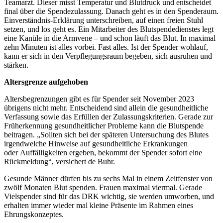
Teamarzt. Dieser misst Temperatur und Blutdruck und entscheidet
final über die Spendezulassung. Danach geht es in den Spenderaum.
Einverständnis-Erklärung unterschreiben, auf einen freien Stuhl
setzen, und los geht es. Ein Mitarbeiter des Blutspendedienstes legt
eine Kanüle in die Armvene – und schon läuft das Blut. In maximal
zehn Minuten ist alles vorbei. Fast alles. Ist der Spender wohlauf,
kann er sich in den Verpflegungsraum begeben, sich ausruhen und
stärken.
Altersgrenze aufgehoben
Altersbegrenzungen gibt es für Spender seit November 2023
übrigens nicht mehr. Entscheidend sind allein die gesundheitliche
Verfassung sowie das Erfüllen der Zulassungskriterien. Gerade zur
Früherkennung gesundheitlicher Probleme kann die Blutspende
beitragen. „Sollten sich bei der späteren Untersuchung des Blutes
irgendwelche Hinweise auf gesundheitliche Erkrankungen
oder Auffälligkeiten ergeben, bekommt der Spender sofort eine
Rückmeldung“, versichert de Buhr.
Gesunde Männer dürfen bis zu sechs Mal in einem Zeitfenster von
zwölf Monaten Blut spenden. Frauen maximal viermal. Gerade
Vielspender sind für das DRK wichtig, sie werden umworben, und
erhalten immer wieder mal kleine Präsente im Rahmen eines
Ehrungskonzeptes.