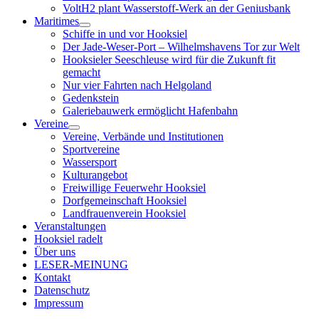
VoltH2 plant Wasserstoff-Werk an der Geniusbank
Maritimes
Menü
Schiffe in und vor Hooksiel
öffnen
Der Jade-Weser-Port – Wilhelmshavens Tor zur Welt
Hooksieler Seeschleuse wird für die Zukunft fit
gemacht
Nur vier Fahrten nach Helgoland
Gedenkstein
Galeriebauwerk ermöglicht Hafenbahn
Vereine
Menü
Vereine, Verbände und Institutionen
öffnen
Sportvereine
Wassersport
Kulturangebot
Freiwillige Feuerwehr Hooksiel
Dorfgemeinschaft Hooksiel
Landfrauenverein Hooksiel
Veranstaltungen
Hooksiel radelt
Über uns
LESER-MEINUNG
Kontakt
Datenschutz
Impressum