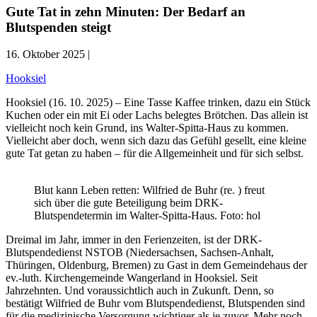
Gute Tat in zehn Minuten: Der Bedarf an
Blutspenden steigt
16. Oktober 2025 |
Hooksiel
Hooksiel (16. 10. 2025) – Eine Tasse Kaffee trinken, dazu ein Stück
Kuchen oder ein mit Ei oder Lachs belegtes Brötchen. Das allein ist
vielleicht noch kein Grund, ins Walter-Spitta-Haus zu kommen.
Vielleicht aber doch, wenn sich dazu das Gefühl gesellt, eine kleine
gute Tat getan zu haben – für die Allgemeinheit und für sich selbst.
Blut kann Leben retten: Wilfried de Buhr (re. ) freut
sich über die gute Beteiligung beim DRK-
Blutspendetermin im Walter-Spitta-Haus. Foto: hol
Dreimal im Jahr, immer in den Ferienzeiten, ist der DRK-
Blutspendedienst NSTOB (Niedersachsen, Sachsen-Anhalt,
Thüringen, Oldenburg, Bremen) zu Gast in dem Gemeindehaus der
ev.-luth. Kirchengemeinde Wangerland in Hooksiel. Seit
Jahrzehnten. Und voraussichtlich auch in Zukunft. Denn, so
bestätigt Wilfried de Buhr vom Blutspendedienst, Blutspenden sind
für die medizinische Versorgung wichtiger als je zuvor. Mehr noch.