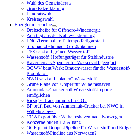
öffnen
Wahl des Gemeinderats
Grundsatzerklärung
Landratswahl
Kreistagswahl
Energiedrehscheibe
Menü
Drehscheibe für Offshore-Windenergie
öffnen
Ausstieg aus der Kohleverstromung
LNG-Terminal im Eiltempo fertiggestellt
Stromautobahn nach Großbritannien
TES setzt auf grünen Wasserstoff
Wasserstoff: Hoffungsträger für Stahlindustrie
Kavernen als Speicher für Wasserstoff geeignet
OOWV baut Werk: Brauchwasser für die Wasserstoff-
Produktion
NWO setzt auf „blauen“ Wasserstoff
Grüne Pläne von Uniper für Wilhelmshaven
Ammoniak-Cracker soll Wasserstoff-Importe
ermöglichen
Riesiges Transportnetz für CO2
BP prüft Bau von Ammoniak-Cracker bei NWO in
Wilhelmshaven
CO2-Export über Wilhelmshaven nach Norwegen
Konzerne bilden H2-Allianz
OGE plant Doppel-Pipeline für Wasserstoff und Erdgas
Wasserstoff-Pipeline aus Norwegen?