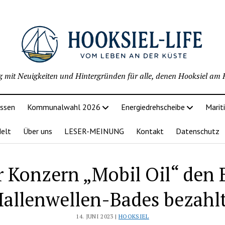
g mit Neuigkeiten und Hintergründen für alle, denen Hooksiel am H
issen
Kommunalwahl 2026
Energiedrehscheibe
Marit
delt
Über uns
LESER-MEINUNG
Kontakt
Datenschutz
r Konzern „Mobil Oil“ den 
allenwellen-Bades bezahl
14. JUNI 2023 |
HOOKSIEL