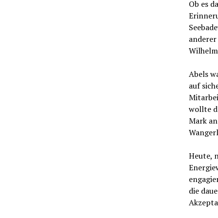
Ob es da
Erinner
Seebadev
anderer 
Wilhelms
Abels wa
auf sich
Mitarbei
wollte d
Mark ans
Wangerl
Heute, n
Energie
engagier
die dau
Akzepta