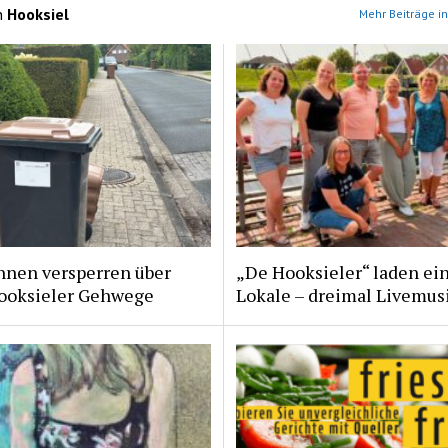
n
Hooksiel
Mehr Beiträge in
nnen versperren über
„De Hooksieler“ laden ein
ooksieler Gehwege
Lokale – dreimal Livemus