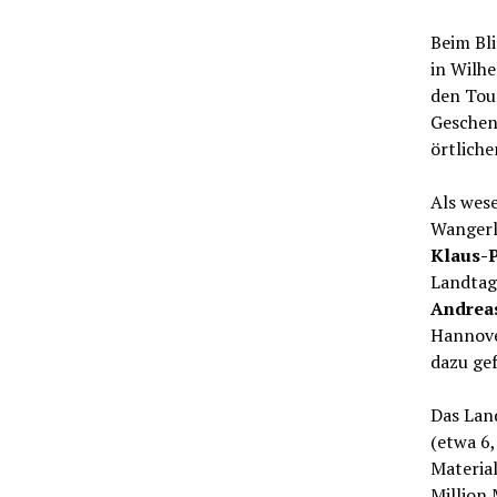
Beim Bli
in Wilh
den Tour
Geschenk
örtliche
Als wese
Wangerl
Klaus-P
Landtag
Andrea
Hannove
dazu gef
Das Lan
(etwa 6,
Materia
Million 