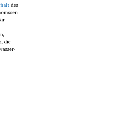
rhalt
des
Thomssen
Wir
n,
, die
wasser-