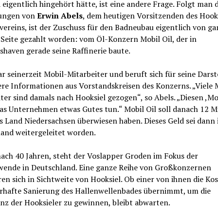
 eigentlich hingehört hätte, ist eine andere Frage. Folgt man 
ungen von
Erwin Abels
, dem heutigen Vorsitzenden des Hook
ereins, ist der Zuschuss für den Badneubau eigentlich von ga
Seite gezahlt worden: vom Öl-Konzern Mobil Oil, der in
haven gerade seine Raffinerie baute.
r seinerzeit Mobil-Mitarbeiter und beruft sich für seine Darst
ere Informationen aus Vorstandskreisen des Konzerns. „Viele 
ter sind damals nach Hooksiel gezogen“, so Abels. „Diesen ,Mo
as Unternehmen etwas Gutes tun.“ Mobil Oil soll danach 12 M
 Land Niedersachsen überwiesen haben. Dieses Geld sei dann 
and weitergeleitet worden.
ach 40 Jahren, steht der Voslapper Groden im Fokus der
wende in Deutschland. Eine ganze Reihe von Großkonzernen
en sich in Sichtweite von Hooksiel. Ob einer von ihnen die Kos
erhafte Sanierung des Hallenwellenbades übernimmt, um die
nz der Hooksieler zu gewinnen, bleibt abwarten.