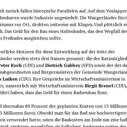
ck zurück fallen historische Parallelen auf. Auf dem Voslappe
elmshaven wurde Industrie angesiedelt. Die Wangerländer für
ismus vor Ort, drohten zeitweise mit Klagen. Und plötzlich e
. Das Geld für den Bau eines Hallenbades, das den Wegfall de
n Freibades ausgleichen sollte.
ntliche Motoren für diese Entwicklung auf der Seite der
änder werden stets drei Namen genannt: die der Ratsmitglie
eter Koch
(CDU) und
Dietrich Gabbey
(SPD) sowie der des d
sabgeordneten und Bürgermeisters der Gemeinde Wangerlan
s Luiken
(CDU). Ihre Gespräche im Wirtschaftsministerium in
r, namentlich mit Wirtschaftsministerin
Birgit Breuel
(CDU),
ührt haben, dass das Geld für einen Badneubau floss.
d übernahm 80 Prozent der geplanten Kosten von 13 Million
5 Millionen Euro). Obwohl man für das Bad nur hochwertigste
len verwendet hatte, seien die Baukosten am Ende um eine hal
Mark niedriger ausgefallen als kalkuliert, bedauerte später der