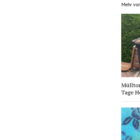
Mehr vo
Müllto
Tage H