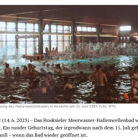
hung des Hallenwellenbades in Hooksiel am 15. Juni 1983. Foto: WTG
 (14. 6. 2023) – Das Hooksieler Meerwasser-Hallenwellenbad w
t. Ein runder Geburtstag, der irgendwann nach dem 15. Juli gef
oll – wenn das Bad wieder geöffnet ist.