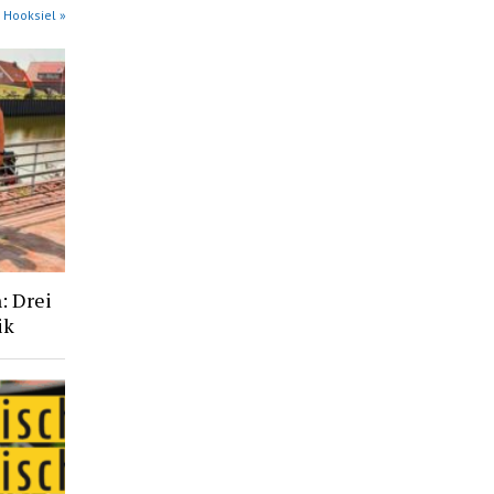
 Hooksiel »
: Drei
ik