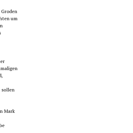
r Groden
chten um
in
s
der
amaligen
d,
 sollen
en Mark
be