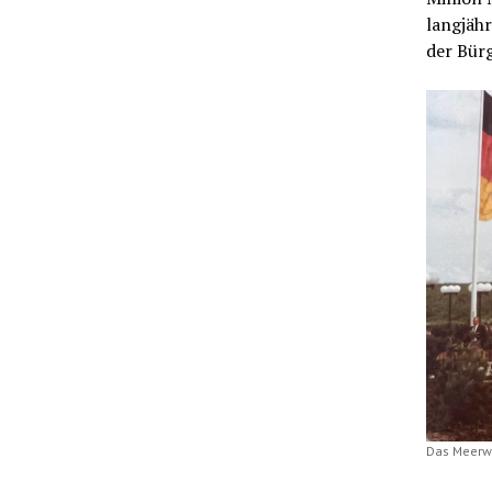
langjähr
der Bür
Das Meerwa