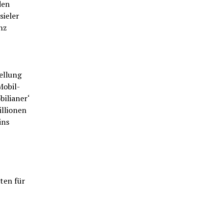
den
sieler
nz
ellung
Mobil-
bilianer‘
illionen
ins
ten für