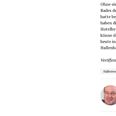
Ohne ei
Bades d
hatte be
haben d
Hotelbet
könne da
heute in
Hallenba
Veröffent
Hallenwe