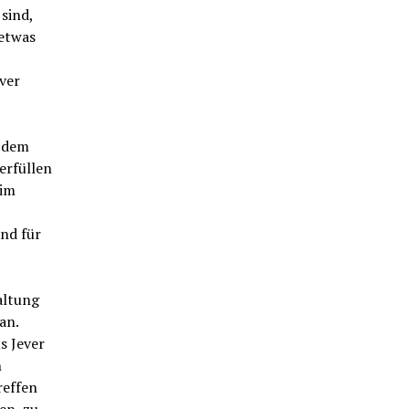
sind,
 etwas
ver
s dem
erfüllen
 im
nd für
altung
an.
s Jever
n
effen
en, zu