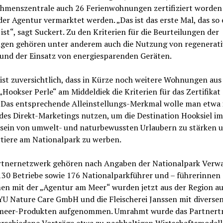
hmenszentrale auch 26 Ferienwohnungen zertifiziert worden 
der Agentur vermarktet werden. „Das ist das erste Mal, das so
 ist“, sagt Suckert. Zu den Kriterien für die Beurteilungen der
en gehören unter anderem auch die Nutzung von regenerati
 und der Einsatz von energiesparenden Geräten.
ist zuversichtlich, dass in Kürze noch weitere Wohnungen au
„Hookser Perle“ am Middeldiek die Kriterien für das Zertifikat 
 Das entsprechende Alleinstellungs-Merkmal wolle man etwa
des Direkt-Marketings nutzen, um die Destination Hooksiel im
sein von umwelt- und naturbewussten Urlaubern zu stärken u
rtiere am Nationalpark zu werben.
tnernetzwerk gehören nach Angaben der Nationalpark Verw
130 Betriebe sowie 176 Nationalparkführer und – führerinnen 
n mit der „Agentur am Meer“ wurden jetzt aus der Region au
YU Nature Care GmbH und die Fleischerei Janssen mit diverse
eer-Produkten aufgenommen. Umrahmt wurde das Partnertr
erschiedene Vorträge etwa zu nachhaltigen Wirtschaftsmodell