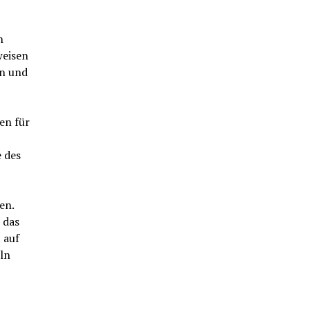
n
weisen
en und
en für
 des
en.
 das
 auf
ln