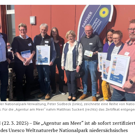
der Nationalpark-Verwaltung, Peter Südbeck (links), zeichnete eine Reihe von Natio
s. Für die „Agentur am Meer“ nahm Matthias Suckert (rechts) das Zertifikat entgege
 (22. 3. 2025) – Die „Agentur am Meer“ ist ab sofort zertifizier
 des Unesco Weltnaturerbe Nationalpark niedersächsisches