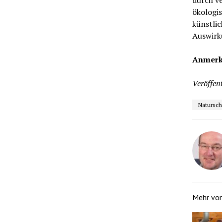
ökologi
künstli
Auswirk
Anmer
Veröffent
Natursch
Mehr vo