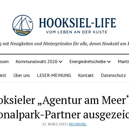
g mit Neuigkeiten und Hintergründen für alle, denen Hooksiel am H
issen
Kommunalwahl 2026
Energiedrehscheibe
Marit
delt
Über uns
LESER-MEINUNG
Kontakt
Datenschutz
ksieler „Agentur am Meer“
onalpark-Partner ausgezei
22. MÄRZ 2025 |
HOOKSIEL