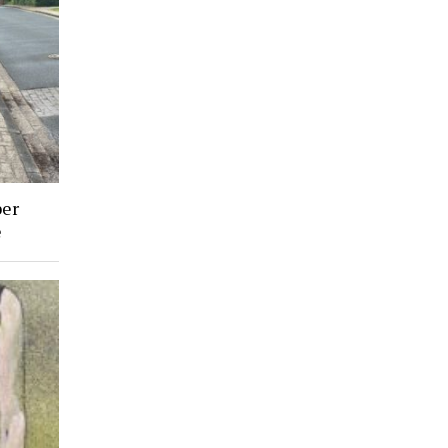
ber
e