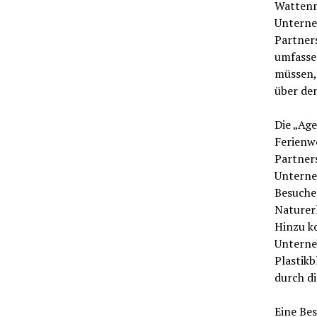
Wattenm
Unterne
Partners
umfasse
müssen, 
über de
Die „Ag
Ferienw
Partner
Unterneh
Besuche
Naturer
Hinzu k
Unterneh
Plastik
durch di
Eine Bes