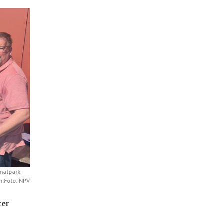
nalpark-
n.Foto: NPV
ter