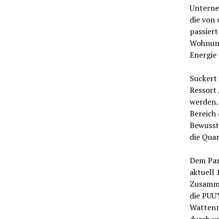
Unterne
die von 
passiert
Wohnung
Energie
Suckert 
Ressort 
werden.
Bereich 
Bewusst
die Qua
Dem Par
aktuell 
Zusamme
die PUU
Wattenm
durch v