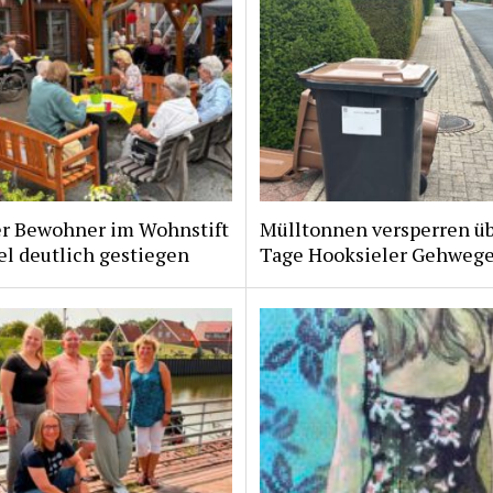
er Bewohner im Wohnstift
Mülltonnen versperren ü
l deutlich gestiegen
Tage Hooksieler Gehweg