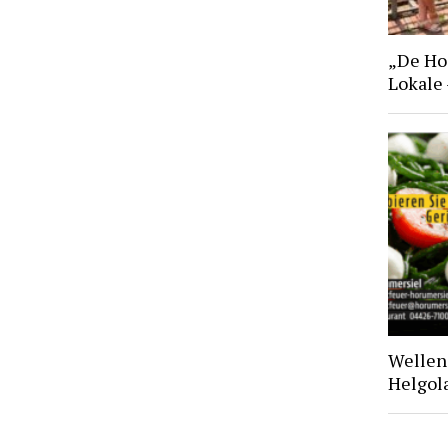
„De Hoo
Lokale
Wellen 
Helgol