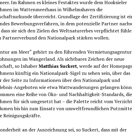
eer. Im Rahmen es kleines Festaktes wurde dem Hooksieler
hmen im Wattenmeerhaus in Wilhelmshaven die
chaftsurkunde überreicht. Grundlage der Zertifizierung ist ei
ndes Bewerbungsverfahren, in dem potenzielle Partner nach
dass sie sich den Zielen des Weltnaturerbes verpflichtet fühl
n Partnerverbund den Nationalpark stärken wollen.
entur am Meer“ gehört zu den führenden Vermietungsagentur
ohnungen im Wangerland. Als sichtbares Zeichen der neue
schaft, so Inhaber
Matthias Suckert
, werde auf der Homepage
mens künftig ein Nationalpark-Sigel zu sehen sein, über das
r der Seite zu Informationen über den Nationalpark und
lebnis-Angeboten wie etwa Wattwanderungen gelangen könn
ommen eine Reihe von Öko- und Nachhaltigkeit-Standards, die
men für sich umgesetzt hat – die Palette reicht vom Verzicht
blumen bis hin zum Einsatz von umweltfreundlichen Putzmitte
e Reinigungskräfte.
onderheit an der Auszeichnung sei, so Suckert, dass mit der