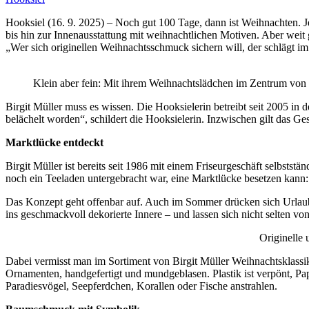
Hooksiel (16. 9. 2025) – Noch gut 100 Tage, dann ist Weihnachten
bis hin zur Innenausstattung mit weihnachtlichen Motiven. Aber wei
„Wer sich originellen Weihnachtsschmuck sichern will, der schlägt im
Klein aber fein: Mit ihrem Weihnachtslädchen im Zentrum von H
Birgit Müller muss es wissen. Die Hooksielerin betreibt seit 2005 in
belächelt worden“, schildert die Hooksielerin. Inzwischen gilt das Ge
Marktlücke entdeckt
Birgit Müller ist bereits seit 1986 mit einem Friseurgeschäft selbststä
noch ein Teeladen untergebracht war, eine Marktlücke besetzen kann:
Das Konzept geht offenbar auf. Auch im Sommer drücken sich Urlauber
ins geschmackvoll dekorierte Innere – und lassen sich nicht selten v
Originelle
Dabei vermisst man im Sortiment von Birgit Müller Weihnachtsklassik
Ornamenten, handgefertigt und mundgeblasen. Plastik ist verpönt, P
Paradiesvögel, Seepferdchen, Korallen oder Fische anstrahlen.