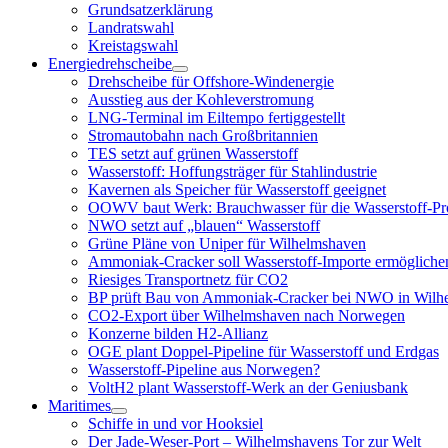
Grundsatzerklärung
Landratswahl
Kreistagswahl
Energiedrehscheibe
Menü
Drehscheibe für Offshore-Windenergie
öffnen
Ausstieg aus der Kohleverstromung
LNG-Terminal im Eiltempo fertiggestellt
Stromautobahn nach Großbritannien
TES setzt auf grünen Wasserstoff
Wasserstoff: Hoffungsträger für Stahlindustrie
Kavernen als Speicher für Wasserstoff geeignet
OOWV baut Werk: Brauchwasser für die Wasserstoff-Pr
NWO setzt auf „blauen“ Wasserstoff
Grüne Pläne von Uniper für Wilhelmshaven
Ammoniak-Cracker soll Wasserstoff-Importe ermögliche
Riesiges Transportnetz für CO2
BP prüft Bau von Ammoniak-Cracker bei NWO in Wilh
CO2-Export über Wilhelmshaven nach Norwegen
Konzerne bilden H2-Allianz
OGE plant Doppel-Pipeline für Wasserstoff und Erdgas
Wasserstoff-Pipeline aus Norwegen?
VoltH2 plant Wasserstoff-Werk an der Geniusbank
Maritimes
Menü
Schiffe in und vor Hooksiel
öffnen
Der Jade-Weser-Port – Wilhelmshavens Tor zur Welt