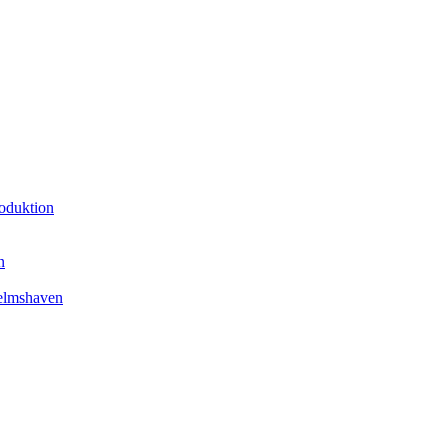
oduktion
n
elmshaven