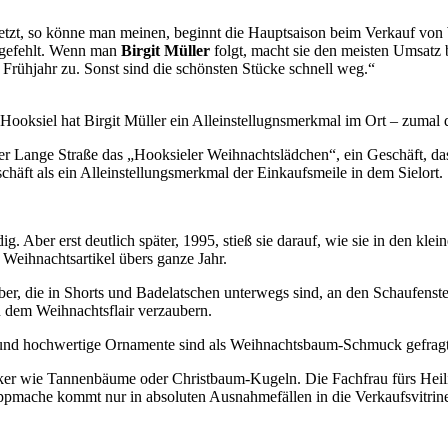
. Jetzt, so könne man meinen, beginnt die Hauptsaison beim Verkauf 
t gefehlt. Wenn man
Birgit Müller
folgt, macht sie den meisten Umsatz
 Frühjahr zu. Sonst sind die schönsten Stücke schnell weg.“
ooksiel hat Birgit Müller ein Alleinstellugnsmerkmal im Ort – zumal da
 der Lange Straße das „Hooksieler Weihnachtslädchen“, ein Geschäft, da
schäft als ein Alleinstellungsmerkmal der Einkaufsmeile in dem Sielort.
ndig. Aber erst deutlich später, 1995, stieß sie darauf, wie sie in den 
 Weihnachtsartikel übers ganze Jahr.
, die in Shorts und Badelatschen unterwegs sind, an den Schaufenster
on dem Weihnachtsflair verzaubern.
 und hochwertige Ornamente sind als Weihnachtsbaum-Schmuck gefragt.
er wie Tannenbäume oder Christbaum-Kugeln. Die Fachfrau fürs Heilige
appmache kommt nur in absoluten Ausnahmefällen in die Verkaufsvitrin