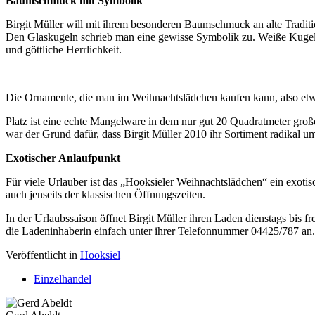
Baumschmuck mit Symbolik
Birgit Müller will mit ihrem besonderen Baumschmuck an alte Tradi
Den Glaskugeln schrieb man eine gewisse Symbolik zu. Weiße Kugeln 
und göttliche Herrlichkeit.
Die Ornamente, die man im Weihnachtslädchen kaufen kann, also etwa
Platz ist eine echte Mangelware in dem nur gut 20 Quadratmeter gro
war der Grund dafür, dass Birgit Müller 2010 ihr Sortiment radikal 
Exotischer Anlaufpunkt
Für viele Urlauber ist das „Hooksieler Weihnachtslädchen“ ein exot
auch jenseits der klassischen Öffnungszeiten.
In der Urlaubssaison öffnet Birgit Müller ihren Laden dienstags bis 
die Ladeninhaberin einfach unter ihrer Telefonnummer 04425/787 an.
Veröffentlicht in
Hooksiel
Einzelhandel