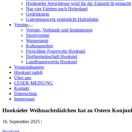
Hooksieler Seeschleuse wird für die Zukunft fit gemacht
Nur vier Fahrten nach Helgoland
Gedenkstein
Galeriebauwerk ermöglicht Hafenbahn
Vereine
Menü
Vereine, Verbände und Institutionen
öffnen
Sportvereine
Wassersport
Kulturangebot
Freiwillige Feuerwehr Hooksiel
Dorfgemeinschaft Hooksiel
Landfrauenverein Hooksiel
Veranstaltungen
Hooksiel radelt
Über uns
LESER-MEINUNG
Kontakt
Datenschutz
Impressum
Hooksieler Weihnachtslädchen hat zu Ostern Konjun
16. September 2025 |
Hooksiel