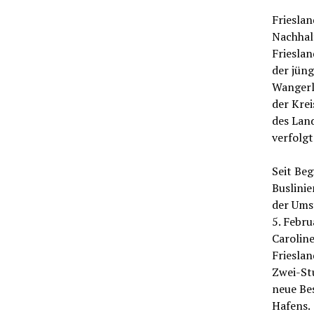
Frieslan
Nachhalt
Frieslan
der jün
Wangerla
der Krei
des Land
verfolgt
Seit Beg
Buslinie
der Ums
5. Febru
Caroline
Frieslan
Zwei-St
neue Be
Hafens.