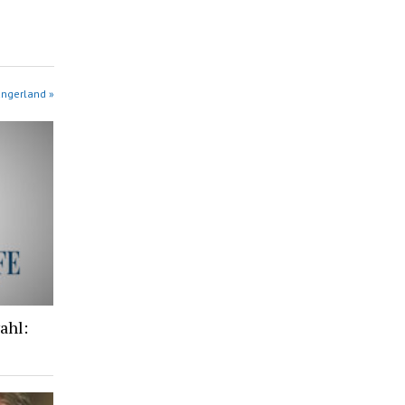
angerland »
ahl: