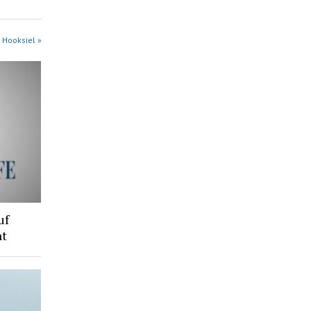
 Hooksiel »
uf
ht