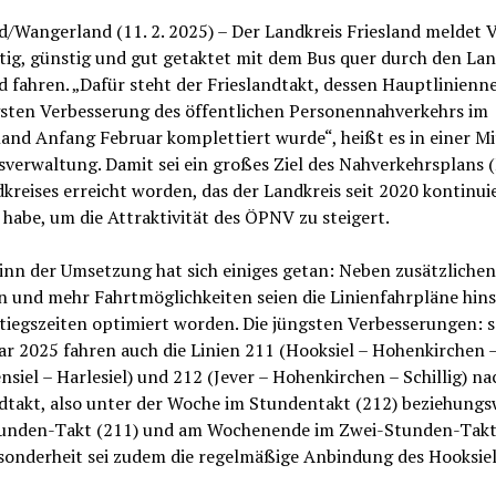
d/Wangerland (11. 2. 2025) – Der Landkreis Friesland meldet V
ig, günstig und gut getaktet mit dem Bus quer durch den Lan
d fahren. „Dafür steht der Frieslandtakt, dessen Hauptlinienn
gsten Verbesserung des öffentlichen Personennahverkehrs im
nd Anfang Februar komplettiert wurde“, heißt es in einer Mi
sverwaltung. Damit sei ein großes Ziel des Nahverkehrsplans 
kreises erreicht worden, das der Landkreis seit 2020 kontinuie
 habe, um die Attraktivität des ÖPNV zu steigert.
inn der Umsetzung hat sich einiges getan: Neben zusätzlichen
n und mehr Fahrtmöglichkeiten seien die Linienfahrpläne hins
tiegszeiten optimiert worden. Die jüngsten Verbesserungen: s
ar 2025 fahren auch die Linien 211 (Hooksiel – Hohenkirchen 
nsiel – Harlesiel) und 212 (Jever – Hohenkirchen – Schillig) n
dtakt, also unter der Woche im Stundentakt (212) beziehungs
unden-Takt (211) und am Wochenende im Zwei-Stunden-Takt.
sonderheit sei zudem die regelmäßige Anbindung des Hooksie