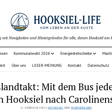
g mit Neuigkeiten und Hintergründen für alle, denen Hooksiel am H
issen
Kommunalwahl 2026
Energiedrehscheibe
Marit
delt
Über uns
LESER-MEINUNG
Kontakt
Datenschutz
slandtakt: Mit dem Bus jed
n Hooksiel nach Carolinens
11. FEBRUAR 2025 |
HOOKSIEL
UND
WANGERLAND