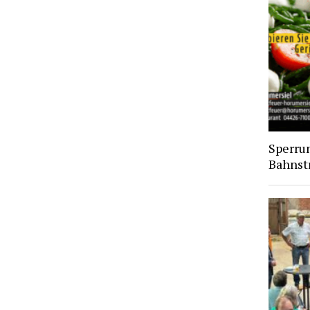
Sperru
Bahnst