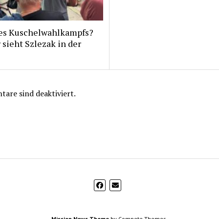
es Kuschelwahlkampfs?
 sieht Szlezak in der
are sind deaktiviert.
Mission News Theme
by Compete Themes.