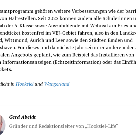
amtprogramm gehören weitere Verbesserungen wie der barrie
von Haltestellen. Seit 2022 können zudem alle Schülerinnen 
ab der 5. Klasse sowie Auszubildende mit Wohnsitz in Frieslan
ndticket kostenfrei im VEJ-Gebiet fahren, also in den Landkr
nd, Wittmund, Aurich und Leer sowie den Städten Emden und
haven. Für dieses und da nächste Jahr sei unter anderem der
talen Angebots geplant, wie zum Beispiel das Installieren von
n Informationsanzeigen (Echtzeitinformation) oder das Einfü
ckets.
licht in
Hooksiel
und
Wangerland
Gerd Abeldt
Gründer und Redaktionsleiter von „Hooksiel-Life“