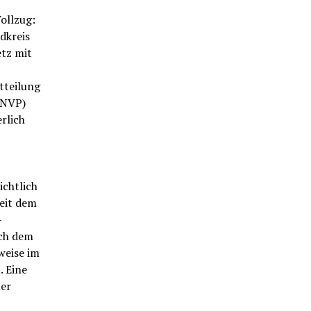
ollzug:
dkreis
etz mit
tteilung
(NVP)
rlich
ichtlich
eit dem
–
ach dem
weise im
 Eine
ler