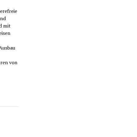
refreie
und
d mit
eisen
 Ausbau
hren von