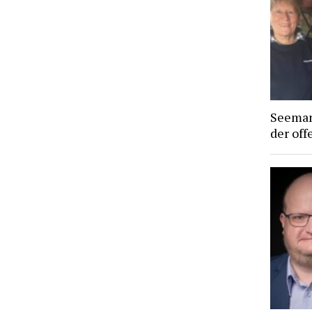
Seeman
der off