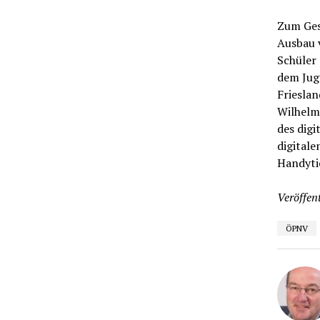
Zum Ges
Ausbau 
Schüler 
dem Juge
Friesla
Wilhelms
des digi
digitale
Handyti
Veröffent
ÖPNV