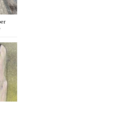
ber
e