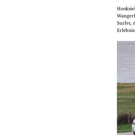
Hooksiel
Wangerla
Surfer,
Erlebni