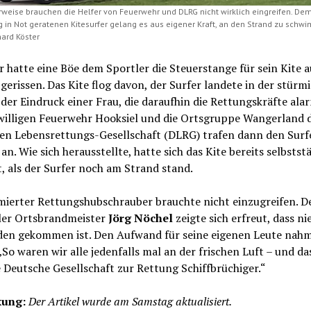
rweise brauchen die Helfer von Feuerwehr und DLRG nicht wirklich eingreifen. De
 in Not geratenen Kitesurfer gelang es aus eigener Kraft, an den Strand zu schw
hard Köster
 hatte eine Böe dem Sportler die Steuerstange für sein Kite 
erissen. Das Kite flog davon, der Surfer landete in der stürm
 der Eindruck einer Frau, die daraufhin die Rettungskräfte alar
iwilligen Feuerwehr Hooksiel und die Ortsgruppe Wangerland 
en Lebensrettungs-Gesellschaft (DLRG) trafen dann den Surf
an. Wie sich herausstellte, hatte sich das Kite bereits selbstst
, als der Surfer noch am Strand stand.
mierter Rettungshubschrauber brauchte nicht einzugreifen. D
ler Ortsbrandmeister
Jörg Nöchel
zeigte sich erfreut, dass n
den gekommen ist. Den Aufwand für seine eigenen Leute nahm
So waren wir alle jedenfalls mal an der frischen Luft – und da
e Deutsche Gesellschaft zur Rettung Schiffbrüchiger.“
ung:
Der Artikel wurde am Samstag aktualisiert.