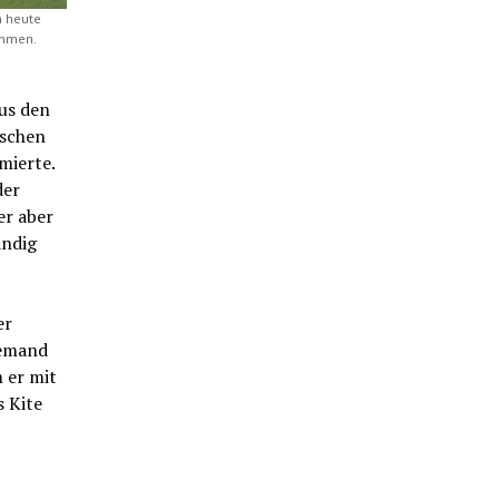
m heute
immen.
aus den
ischen
mierte.
der
er aber
ändig
er
iemand
 er mit
s Kite