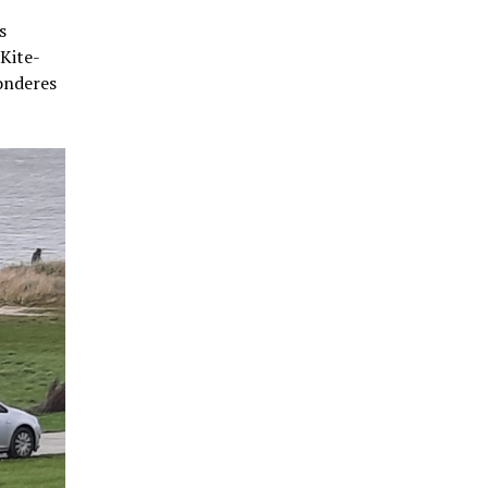
s
 Kite-
onderes