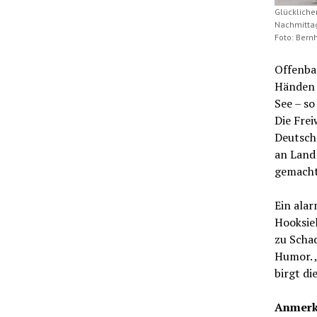
Glückliche
Nachmittag
Foto: Bern
Offenbar
Händen g
See – so
Die Fre
Deutsch
an Land 
gemacht
Ein alar
Hooksie
zu Scha
Humor. „
birgt di
Anmerk