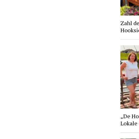
Zahl d
Hooksie
„De Hoo
Lokale