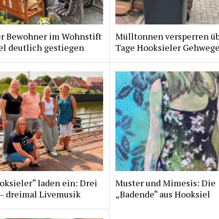
er Bewohner im Wohnstift
Mülltonnen versperren ü
l deutlich gestiegen
Tage Hooksieler Gehweg
ksieler“ laden ein: Drei
Muster und Mimesis: Die
 – dreimal Livemusik
„Badende“ aus Hooksiel