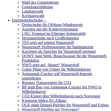
öffnen
Wahl des Gemeinderats
Grundsatzerklärung
Landratswahl
Kreistagswahl
Energiedrehscheibe
Menü
Drehscheibe für Offshore-Windenergie
öffnen
Ausstieg aus der Kohleverstromung
LNG-Terminal im Eiltempo fertiggestellt
Stromautobahn nach Großbritannien
TES setzt auf grünen Wasserstoff
Wasserstoff: Hoffungsträger für Stahlindustrie
Kavernen als Speicher für Wasserstoff geeignet
OOWV baut Werk: Brauchwasser für die Wasserstoff-
Produktion
NWO setzt auf „blauen“ Wasserstoff
Grüne Pläne von Uniper für Wilhelmshaven
Ammoniak-Cracker soll Wasserstoff-Importe
ermöglichen
Riesiges Transportnetz für CO2
BP prüft Bau von Ammoniak-Cracker bei NWO in
Wilhelmshaven
CO2-Export über Wilhelmshaven nach Norwegen
Konzerne bilden H2-Allianz
OGE plant Doppel-Pipeline für Wasserstoff und Erdgas
Wasserstoff-Pipeline aus Norwegen?