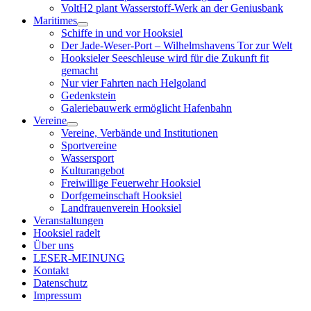
VoltH2 plant Wasserstoff-Werk an der Geniusbank
Maritimes
Menü
Schiffe in und vor Hooksiel
öffnen
Der Jade-Weser-Port – Wilhelmshavens Tor zur Welt
Hooksieler Seeschleuse wird für die Zukunft fit
gemacht
Nur vier Fahrten nach Helgoland
Gedenkstein
Galeriebauwerk ermöglicht Hafenbahn
Vereine
Menü
Vereine, Verbände und Institutionen
öffnen
Sportvereine
Wassersport
Kulturangebot
Freiwillige Feuerwehr Hooksiel
Dorfgemeinschaft Hooksiel
Landfrauenverein Hooksiel
Veranstaltungen
Hooksiel radelt
Über uns
LESER-MEINUNG
Kontakt
Datenschutz
Impressum