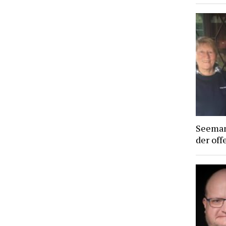
Seeman
der off