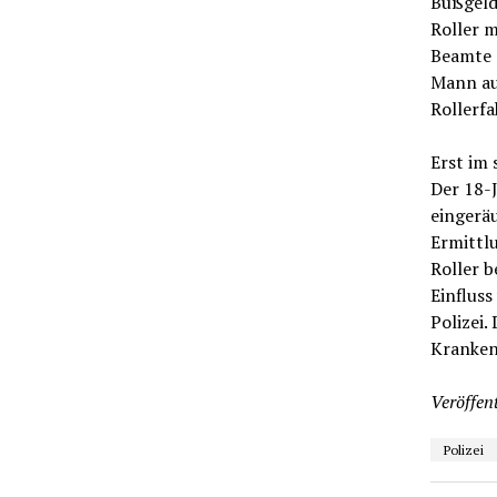
Bußgeld
Roller m
Beamte d
Mann auf
Rollerfa
Erst im 
Der 18-
eingeräu
Ermittl
Roller b
Einfluss
Polizei.
Kranken
Veröffent
Polizei