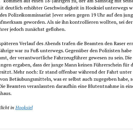
“ kommen auf einen 18-Jährigen zu, der am Samstag mit sei
it deutlich erhöhter Geschwindigkeit in Hooksiel unterwegs w
es Polizeikommissariat Jever seien gegen 19 Uhr auf den jun
merksam geworden. Als sie ihn kontrollieren wollten, sei der
hrer jedoch zunächst geflohen.
späteren Verlauf des Abends trafen die Beamten den Raser er
Jährige war zu Fuß unterwegs. Gegenüber den Polizisten habe 
mt, der verantwortliche Fahrzeugführer gewesen zu sein. Die
ungen ergaben, dass der junge Mann keinen Führerschein für 
esitzt. Mehr noch: Er stand offenbar während der Fahrt unte
 von Betäubungsmitteln, was er selbst auch zugegeben habe, s
 Die Beamten veranlassten daraufhin eine Blutentnahme in ei
haus.
licht in
Hooksiel