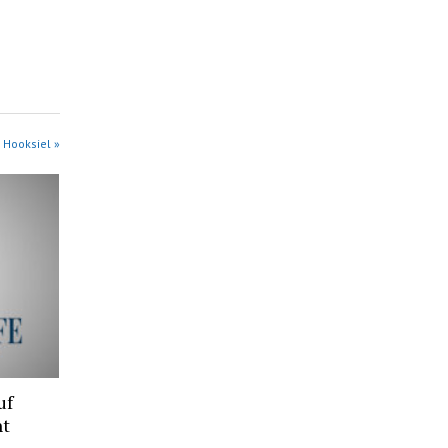
 Hooksiel »
uf
ht