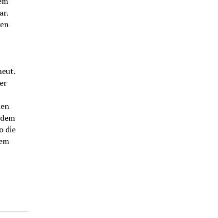
nem
ar.
gen
neut.
er
den
r dem
o die
nem