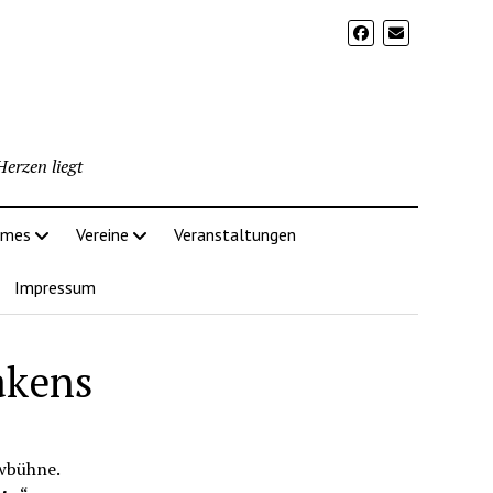
erzen liegt
imes
Vereine
Veranstaltungen
Impressum
akens
owbühne.