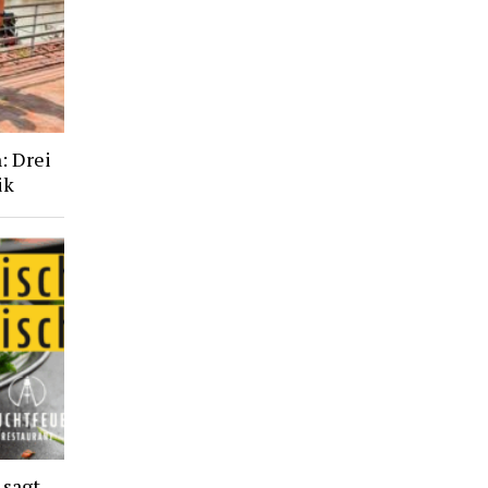
: Drei
ik
 sagt