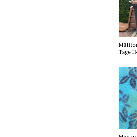
Müllto
Tage H
Muster