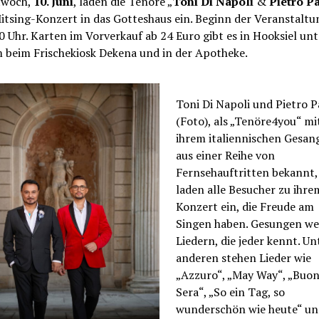
twoch,
10. Juni
, laden die Tenöre „
Toni Di Napoli
&
Pietro P
tsing-Konzert in das Gotteshaus ein. Beginn der Veranstaltun
 Uhr. Karten im Vorverkauf ab 24 Euro gibt es in Hooksiel unt
 beim Frischekiosk Dekena und in der Apotheke.
Toni Di Napoli und Pietro P
(Foto), als „Tenöre4you“ mi
ihrem italiennischen Gesang
aus einer Reihe von
Fernsehauftritten bekannt,
laden alle Besucher zu ihre
Konzert ein, die Freude am
Singen haben. Gesungen w
Liedern, die jeder kennt. Un
anderen stehen Lieder wie
„Azzuro“, „May Way“, „Buo
Sera“, „So ein Tag, so
wunderschön wie heute“ un