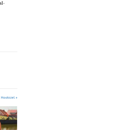
al-
 Hooksiel »