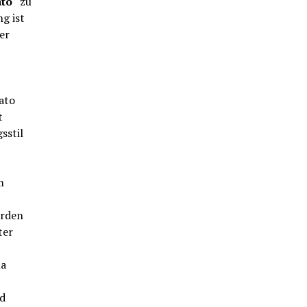
ato
“ zu
g ist
er
ato
t
sstil
m
erden
ter
na
d