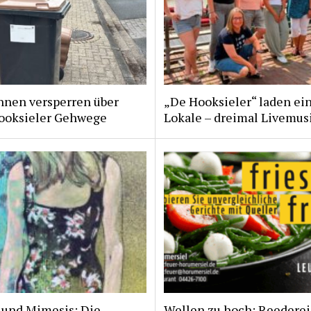
nnen versperren über
„De Hooksieler“ laden ein
ooksieler Gehwege
Lokale – dreimal Livemus
 und Mimesis: Die
Wellen zu hoch: Reederei