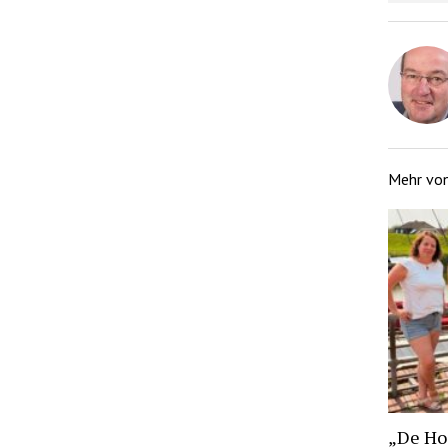
Mehr vo
„De Hoo