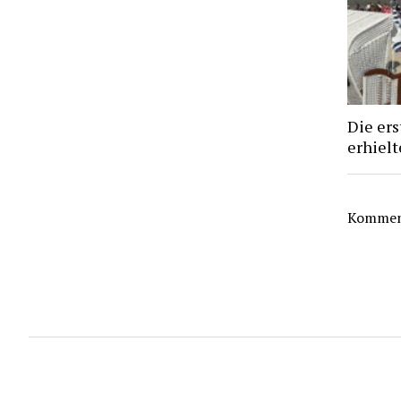
Die ers
erhiel
Komment