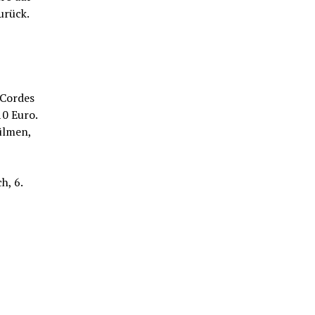
zurück.
 Cordes
10 Euro.
ülmen,
h, 6.