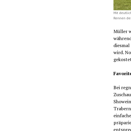
Mit deutli
Rennen des
Müller w
während
diesmal
wird. N
gekostet
Favorit
Bei reg
Zuschau
Showein
Trabern
einfache
präparie
entspre