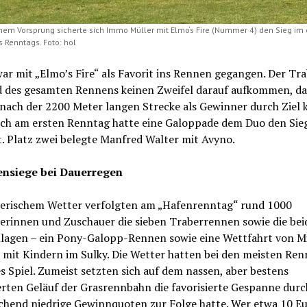
chem Vorsprung sicherte sich Immo Müller mit Elmo‘s Fire (Nummer 4) den Sieg im 
 Renntags. Foto: hol
ar mit „Elmo’s Fire“ als Favorit ins Rennen gegangen. Der Tra
 des gesamten Rennens keinen Zweifel darauf aufkommen, da
 nach der 2200 Meter langen Strecke als Gewinner durch Zie
och am ersten Renntag hatte eine Galoppade dem Duo den Sie
. Platz zwei belegte Manfred Walter mit Avyno.
ensiege bei Dauerregen
nerischem Wetter verfolgten am „Hafenrenntag“ rund 1000
erinnen und Zuschauer die sieben Traberrennen sowie die bei
lagen – ein Pony-Galopp-Rennen sowie eine Wettfahrt von M
 mit Kindern im Sulky. Die Wetter hatten bei den meisten Re
s Spiel. Zumeist setzten sich auf dem nassen, aber bestens
rten Geläuf der Grasrennbahn die favorisierte Gespanne durc
chend niedrige Gewinnquoten zur Folge hatte. Wer etwa 10 Eu