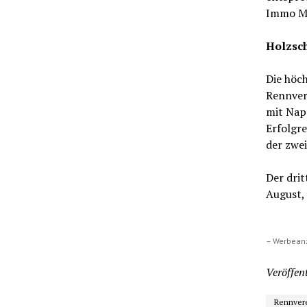
Immo Mül
Holzsch
Die höch
Rennvere
mit Napo
Erfolgr
der zwei
Der drit
August, 
– Werbean
Veröffent
Rennver