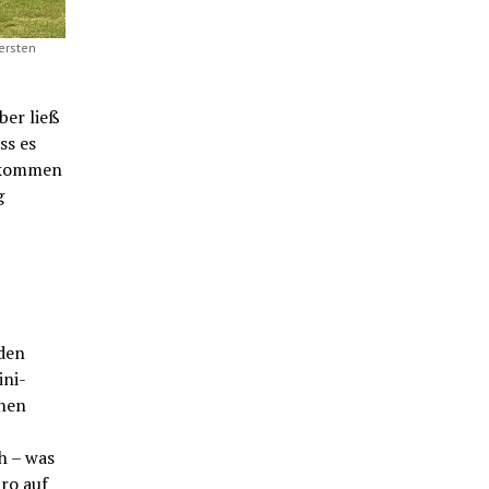
ersten
ber ließ
ss es
l kommen
g
den
ini-
nnen
h – was
ro auf