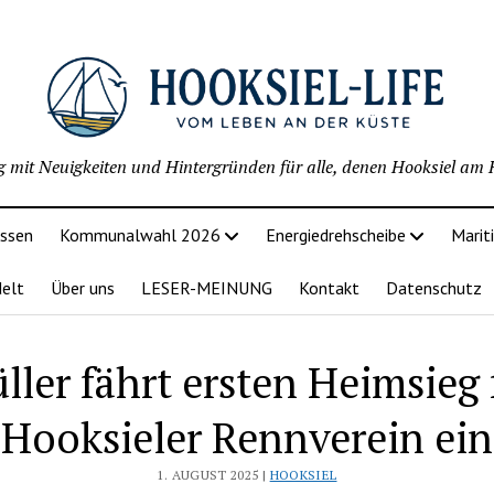
g mit Neuigkeiten und Hintergründen für alle, denen Hooksiel am H
issen
Kommunalwahl 2026
Energiedrehscheibe
Marit
delt
Über uns
LESER-MEINUNG
Kontakt
Datenschutz
ller fährt ersten Heimsieg 
Hooksieler Rennverein ein
1. AUGUST 2025 |
HOOKSIEL