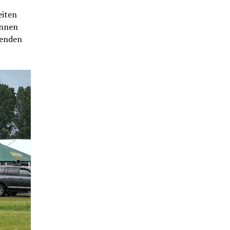
eiten
ennen
tenden