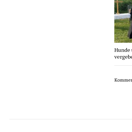
Hunde 
vergebe
Komment