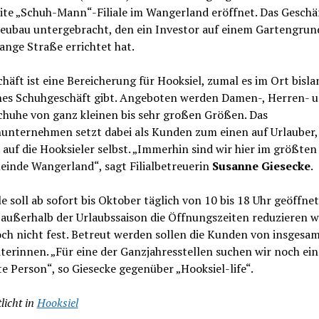
ite „Schuh-Mann“-Filiale im Wangerland eröffnet. Das Geschäft
eubau untergebracht, den ein Investor auf einem Gartengrun
ange Straße errichtet hat.
häft ist eine Bereicherung für Hooksiel, zumal es im Ort bisl
ines Schuhgeschäft gibt. Angeboten werden Damen-, Herren- 
chuhe von ganz kleinen bis sehr großen Größen. Das
nunternehmen setzt dabei als Kunden zum einen auf Urlauber
auf die Hooksieler selbst. „Immerhin sind wir hier im größten
einde Wangerland“, sagt Filialbetreuerin
Susanne Giesecke
.
ale soll ab sofort bis Oktober täglich von 10 bis 18 Uhr geöffne
außerhalb der Urlaubssaison die Öffnungszeiten reduzieren w
ch nicht fest. Betreut werden sollen die Kunden von insgesam
terinnen. „Für eine der Ganzjahresstellen suchen wir noch ein
e Person“, so Giesecke gegenüber „Hooksiel-life“.
licht in
Hooksiel