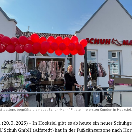
uftballons begrüßte die neue „Schuh-Mann“ Filiale ihre ersten Kunden in Hooksiel.
 (20. 3. 2025) – In Hooksiel gibt es ab heute ein neues Schuhge
 U Schuh GmbH (Alfstedt) hat in der Fußgängerzone nach Hor