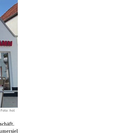
 Foto: hol
schäft.
umersiel