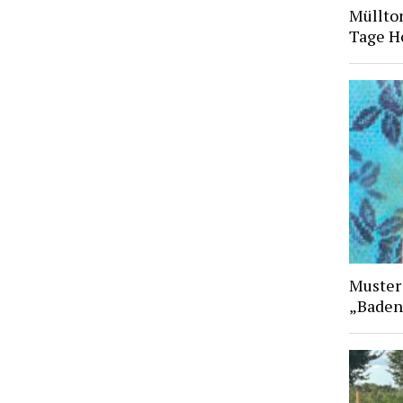
Müllto
Tage H
Muster
„Baden