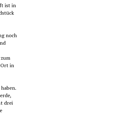
 ist in
dstück
ang noch
und
, zum
 Ort in
t haben.
erde,
t drei
e