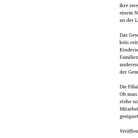
ihre zwe
einem N
an der L
Das Gesc
kein re
Kinders
Familie
anderen 
der Gem
Die Fili
Ob man 
stehe no
Mitarbei
geeignet
Veröffent