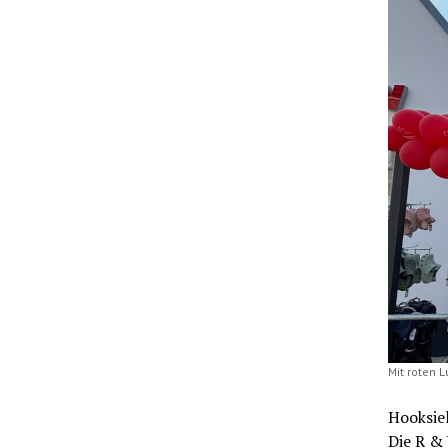
Mit roten L
Hooksiel
Die R &