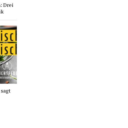
: Drei
ik
 sagt