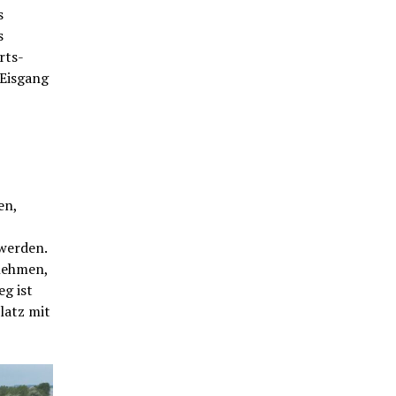
s
s
rts-
 Eisgang
en,
 werden.
unehmen,
g ist
latz mit