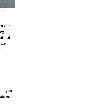
hsten
en der
egler
atz oft
 die
g
n Tagen
fahren