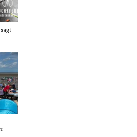
 sagt
er