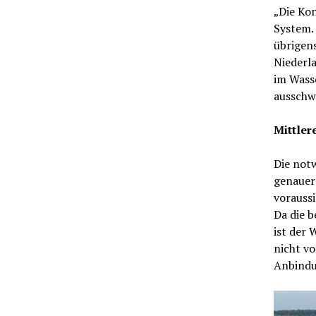
„Die Kon
System.
übrigens
Niederl
im Wasse
aussch
Mittler
Die notw
genauer 
voraussi
Da die b
ist der 
nicht vo
Anbindu