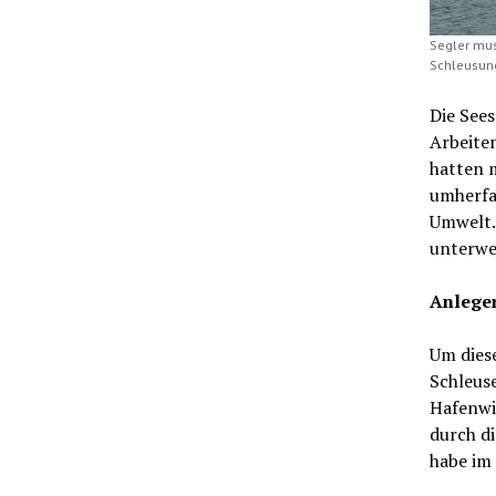
Segler mus
Schleusung
Die Sees
Arbeite
hatten m
umherfah
Umwelt. 
unterwe
Anleger
Um dies
Schleus
Hafenwir
durch d
habe im 