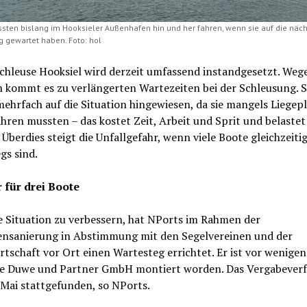
sten bislang im Hooksieler Außenhafen hin und her fahren, wenn sie auf die näc
 gewartet haben. Foto: hol
chleuse Hooksiel wird derzeit umfassend instandgesetzt. Weg
n kommt es zu verlängerten Wartezeiten bei der Schleusung. S
ehrfach auf die Situation hingewiesen, da sie mangels Liegepl
ren mussten – das kostet Zeit, Arbeit und Sprit und belastet
Überdies steigt die Unfallgefahr, wenn viele Boote gleichzeiti
gs sind.
 für drei Boote
e Situation zu verbessern, hat NPorts im Rahmen der
ensanierung in Abstimmung mit den Segelvereinen und der
tschaft vor Ort einen Wartesteg errichtet. Er ist vor wenige
ie Duwe und Partner GmbH montiert worden. Das Vergabever
Mai stattgefunden, so NPorts.