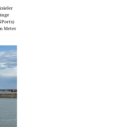
ksieler
gänge
NPorts)
hn Meter