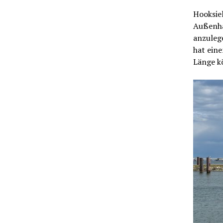
Hooksiel
Außenha
anzulege
hat eine
Länge k