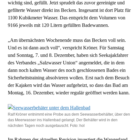
wichtig sind, gefüllt. Jetzt sprudelt das zuvor gereinigte und
gefilterte Wasser direkt ins Becken. Insgesamt ist dort Platz für
1100 Kubikmeter Wasser. Das entspricht dem Volumen von
9166 jeweils mit 120 Litern gefüllten Badewannen.
„Am übernächsten Wochenende muss das Becken voll sein.
Und es ist dann auch voll“, verspricht Kröner. Für Samstag
und Sonntag, 7. und 8. Dezember, haben sich Seekajakfahrer
des Verbandes „Salzwasser Union“ angemeldet, die in dem
dann noch kalten Wasser des noch geschlossenen Bades ein
Sicherheitstraining absolvieren wollen. Erst nach dem Besuch
der Kajaken wird das Wasser aufgeheizt, so dass das Bad am
Montag, 16. Dezember, wieder regulär geöffnet werden kann.
Ralf Kröner entnimmt eine Probe aus dem Seewasserbehälter, über den
das Meerwasser ins Hallenbad gelangt. Der Behälter wird in den
nächsten Tagen noch ausgetauscht. Foto: hol
Im Rahmen der aktuellen Revision investiert die Wangerland