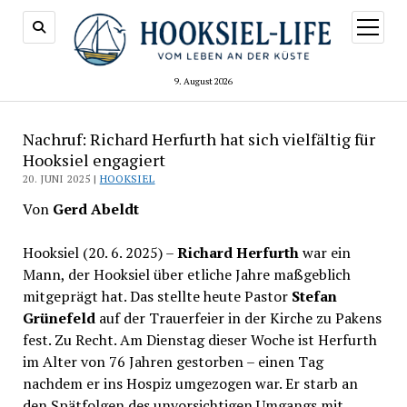
Menü
öffnen
9. August 2026
Nachruf: Richard Herfurth hat sich vielfältig für
Hooksiel engagiert
20. JUNI 2025 |
HOOKSIEL
Von
Gerd Abeldt
Hooksiel (20. 6. 2025) –
Richard Herfurth
war ein
Mann, der Hooksiel über etliche Jahre maßgeblich
mitgeprägt hat. Das stellte heute Pastor
Stefan
Grünefeld
auf der Trauerfeier in der Kirche zu Pakens
fest. Zu Recht. Am Dienstag dieser Woche ist Herfurth
im Alter von 76 Jahren gestorben – einen Tag
nachdem er ins Hospiz umgezogen war. Er starb an
den Spätfolgen des unvorsichtigen Umgangs mit