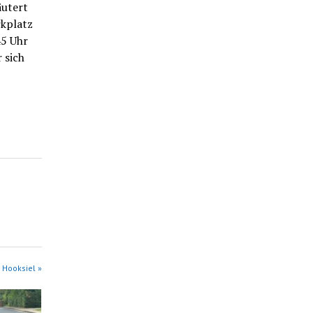
äutert
rkplatz
45 Uhr
 sich
 Hooksiel »