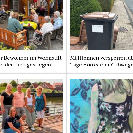
er Bewohner im Wohnstift
Mülltonnen versperren ü
l deutlich gestiegen
Tage Hooksieler Gehweg