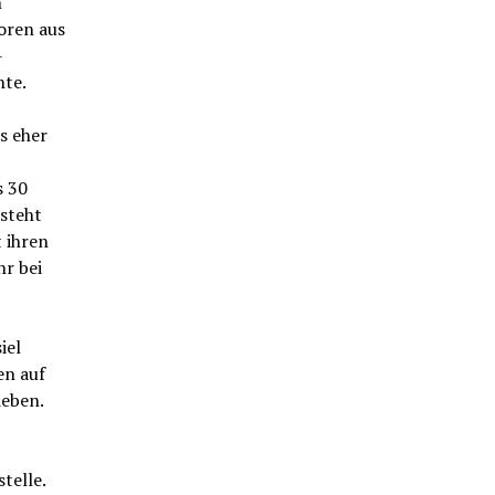
n
oren aus
-
hte.
s eher
s 30
 steht
t ihren
r bei
iel
en auf
ieben.
telle.