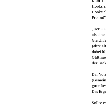
Klön Ta
Hooksiel
Hooksiel
Freund“
„Der OKT
als eine
Gleichge
Jahre al
dabei fü
Oldtime
der Bäck
Der Vors
(Gemein
gute Res
Das Erge
Sollte e