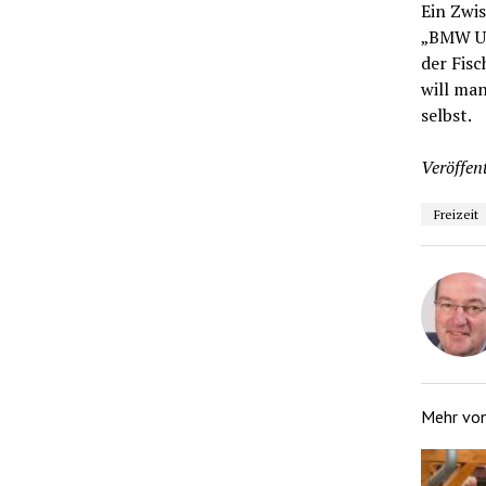
Ein Zwis
„BMW Uli
der Fisc
will man
selbst.
Veröffent
Freizeit
Mehr vo