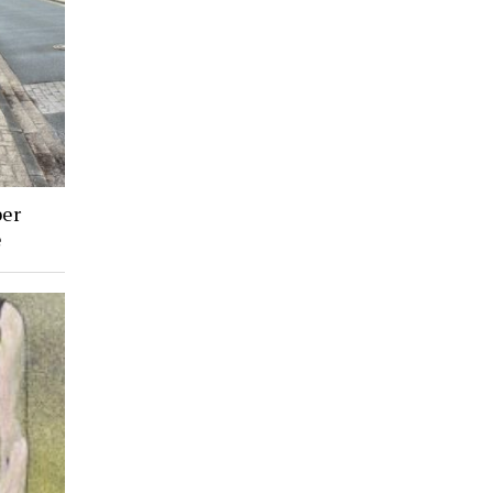
ber
e