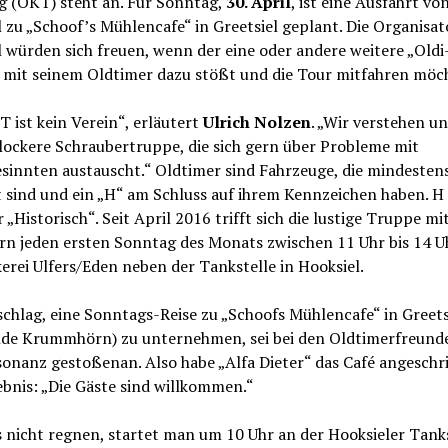
g (OKT) steht an. Für Sonntag,
30. April
, ist eine Ausfahrt vo
 zu „Schoof’s Mühlencafe“ in Greetsiel geplant. Die Organisat
 würden sich freuen, wenn der eine oder andere weitere „Oldi
 mit seinem Oldtimer dazu stößt und die Tour mitfahren möc
 ist kein Verein“, erläutert
Ulrich Nolzen
. „Wir verstehen un
 lockere Schraubertruppe, die sich gern über Probleme mit
sinnten austauscht.“ Oldtimer sind Fahrzeuge, die mindesten
t sind und ein „H“ am Schluss auf ihrem Kennzeichen haben. H
r „Historisch“. Seit April 2016 trifft sich die lustige Truppe mi
rn jeden ersten Sonntag des Monats zwischen 11 Uhr bis 14 Uh
erei Ulfers/Eden neben der Tankstelle in Hooksiel.
chlag, eine Sonntags-Reise zu „Schoofs Mühlencafe“ in Greets
de Krummhörn) zu unternehmen, sei bei den Oldtimerfreund
onanz gestoßenan. Also habe „Alfa Dieter“ das Café angeschr
bnis: „Die Gäste sind willkommen.“
s nicht regnen, startet man um 10 Uhr an der Hooksieler Tanks