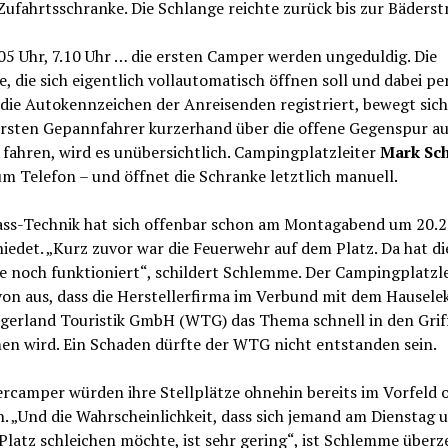
Zufahrtsschranke. Die Schlange reichte zurück bis zur Bäderst
.05 Uhr, 7.10 Uhr … die ersten Camper werden ungeduldig. Die
, die sich eigentlich vollautomatisch öffnen soll und dabei pe
ie Autokennzeichen der Anreisenden registriert, bewegt sich 
ersten Gepannfahrer kurzerhand über die offene Gegenspur au
fahren, wird es unübersichtlich. Campingplatzleiter
Mark Sc
um Telefon – und öffnet die Schranke letztlich manuell.
lass-Technik hat sich offenbar schon am Montagabend um 20.2
iedet. „Kurz zuvor war die Feuerwehr auf dem Platz. Da hat di
e noch funktioniert“, schildert Schlemme. Der Campingplatzle
on aus, dass die Herstellerfirma im Verbund mit dem Hauselek
gerland Touristik GmbH (WTG) das Thema schnell in den Grif
n wird. Ein Schaden dürfte der WTG nicht entstanden sein.
rcamper würden ihre Stellplätze ohnehin bereits im Vorfeld 
. „Und die Wahrscheinlichkeit, dass sich jemand am Dienstag 
Platz schleichen möchte, ist sehr gering“, ist Schlemme überz