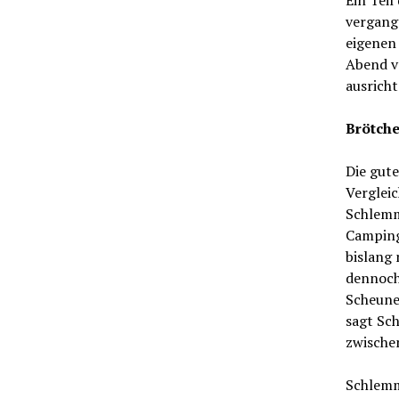
Ein Teil
vergang
eigenen 
Abend v
ausricht
Brötche
Die gute
Vergleic
Schlemme
Camping
bislang 
dennoch 
Scheune,
sagt Sc
zwische
Schlemme