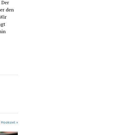
 Der
ber den
Wir
agt
hin
 Hooksiel »