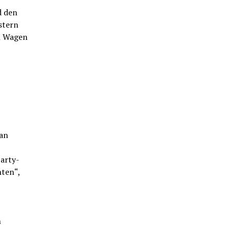
d den
stern
en Wagen
an
Party-
hten“,
n