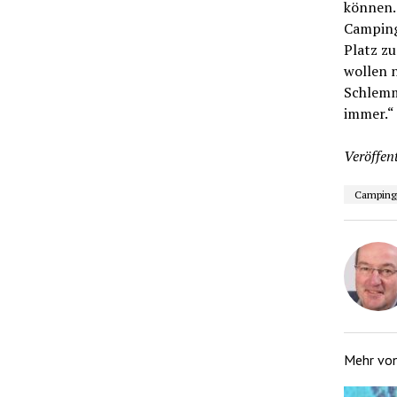
können.
Camping
Platz z
wollen n
Schlemm
immer.“
Veröffent
Camping
Mehr vo