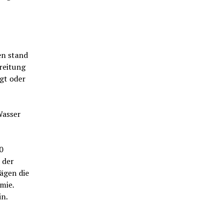
en stand
ereitung
gt oder
Wasser
.
0
 der
ägen die
mie.
in.