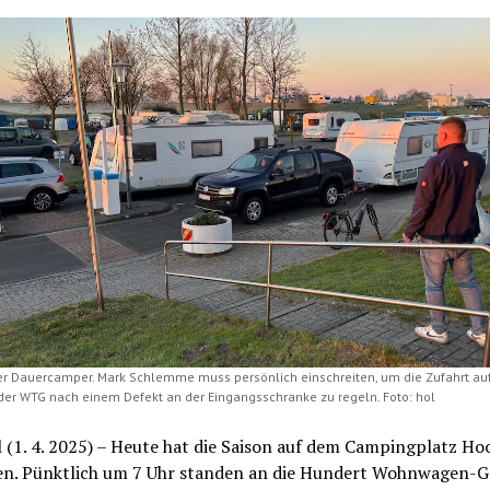
r Dauercamper. Mark Schlemme muss persönlich einschreiten, um die Zufahrt au
 der WTG nach einem Defekt an der Eingangsschranke zu regeln. Foto: hol
 (1. 4. 2025) – Heute hat die Saison auf dem Campingplatz Hoo
n. Pünktlich um 7 Uhr standen an die Hundert Wohnwagen-