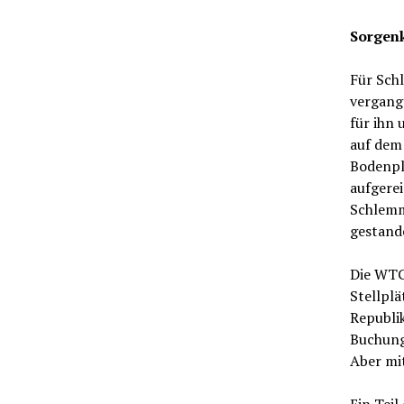
Sorgen
Für Schl
vergang
für ihn 
auf dem 
Bodenpl
aufgerei
Schlemme
gestand
Die WTG
Stellpl
Republik
Buchung
Aber mi