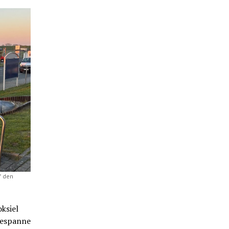
f den
ksiel
Gespanne