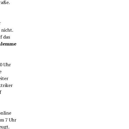
raße.
r
nicht.
f das
hlemme
0 Uhr
e
iter
triker
f
online
um 7 Uhr
eugt.