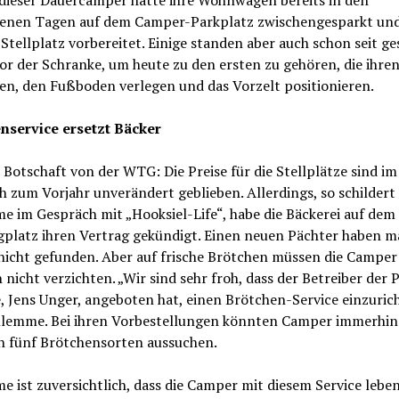
 dieser Dauercamper hatte ihre Wohnwagen bereits in den
enen Tagen auf dem Camper-Parkplatz zwischengesparkt un
Stellplatz vorbereitet. Einige standen aber auch schon seit ge
or der Schranke, um heute zu den ersten zu gehören, die ihr
en, den Fußboden verlegen und das Vorzelt positionieren.
nservice ersetzt Bäcker
 Botschaft von der WTG: Die Preise für die Stellplätze sind im
h zum Vorjahr unverändert geblieben. Allerdings, so schildert
 im Gespräch mit „Hooksiel-Life“, habe die Bäckerei auf dem
platz ihren Vertrag gekündigt. Einen neuen Pächter haben m
nicht gefunden. Aber auf frische Brötchen müssen die Camper
nicht verzichten. „Wir sind sehr froh, dass der Betreiber der 
 Jens Unger, angeboten hat, einen Brötchen-Service einzuric
hlemme. Bei ihren Vorbestellungen könnten Camper immerhin
n fünf Brötchensorten aussuchen.
 ist zuversichtlich, dass die Camper mit diesem Service lebe