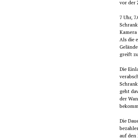
vor der 
7 Uhr, 7
Schranke
Kamera d
Als die 
Gelände 
greift z
Die Ein
verabsch
Schrank
geht dav
der Wan
bekomme
Die Daue
bezahlen
auf den 