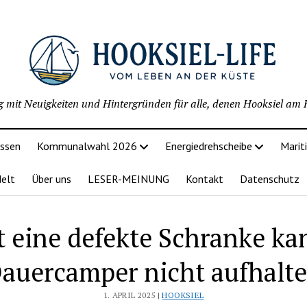
g mit Neuigkeiten und Hintergründen für alle, denen Hooksiel am H
issen
Kommunalwahl 2026
Energiedrehscheibe
Marit
delt
Über uns
LESER-MEINUNG
Kontakt
Datenschutz
t eine defekte Schranke ka
auercamper nicht aufhalt
1. APRIL 2025 |
HOOKSIEL