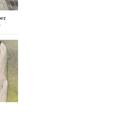
ber
e