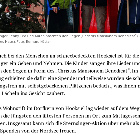
inger Benny, Leo und Aaron brachten den Segen „Christus Mansionem Benedicat“ (C
es Haus). Foto: Bernard Köster
ch bei den Menschen im schneebedeckten Hooksiel ist für die
nger ein Geben und Nehmen. Die Kinder sangen ihre Lieder un
n den Segen in Form des „Christus Mansionem Benedicat“. Im
 erhielten sie dafür eine Spende und teilweise wurden sie sc
ngsfroh mit selbstgebackenen Plätzchen bedacht, was ihnen n
 Lächeln ins Gesicht zaubert.
 Wohnstift im Dorfkern von Hooksiel lag wieder auf dem Weg.
n die Jüngsten den ältesten Personen im Ort zum Mittagessen
n. Insgesamt kann sich die Sternsinger-Aktion über mehr als
 Spenden von der Nordsee freuen.