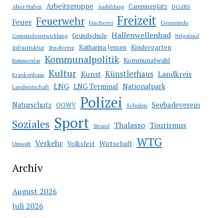
Arbeitsgruppe
Campingplatz
Alter Hafen
DGzRS
Ausbildung
Freizeit
Feuerwehr
Feuer
Fischerei
Gemeinde
Hallenwellenbad
Grundschule
Gemeindeentwicklung
Helgoland
Katharina Jensen
Kindergarten
Infrastruktur
Insolvenz
Kommunalpolitik
Kommunalwahl
Kommentar
Kultur
Künstlerhaus
Kunst
Landkreis
Krankenhaus
LNG
LNG Terminal
Nationalpark
Landwirtschaft
Polizei
Seebadeverein
Naturschutz
OOWV
Schulen
Sport
Soziales
Thalasso
Tourismus
Strand
WTG
Verkehr
Wirtschaft
Volksfest
Umwelt
Archiv
August 2026
Juli 2026