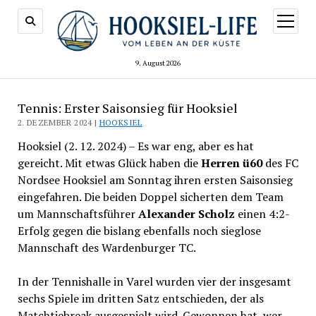
Menü
öffnen
9. August 2026
Tennis: Erster Saisonsieg für Hooksiel
2. DEZEMBER 2024 |
HOOKSIEL
Hooksiel (2. 12. 2024) – Es war eng, aber es hat
gereicht. Mit etwas Glück haben die
Herren ü60
des FC
Nordsee Hooksiel am Sonntag ihren ersten Saisonsieg
eingefahren. Die beiden Doppel sicherten dem Team
um Mannschaftsführer
Alexander Scholz
einen 4:2-
Erfolg gegen die bislang ebenfalls noch sieglose
Mannschaft des Wardenburger TC.
In der Tennishalle in Varel wurden vier der insgesamt
sechs Spiele im dritten Satz entschieden, der als
Matchtiebreak ausgespielt wird. Gewonnen hat, wer