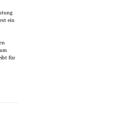
eutung
est ein
en
zum
ibt für