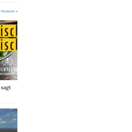
 Hooksiel »
 sagt