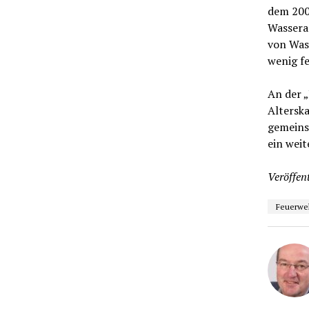
dem 2006
Wassera
von Wass
wenig fe
An der 
Altersk
gemeins
ein weit
Veröffent
Feuerwe