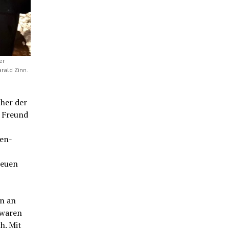
er
rald Zinn.
her der
n Freund
fen-
neuen
n an
 waren
h. Mit