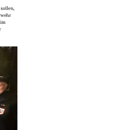
 sollen,
erwehr
 im
r