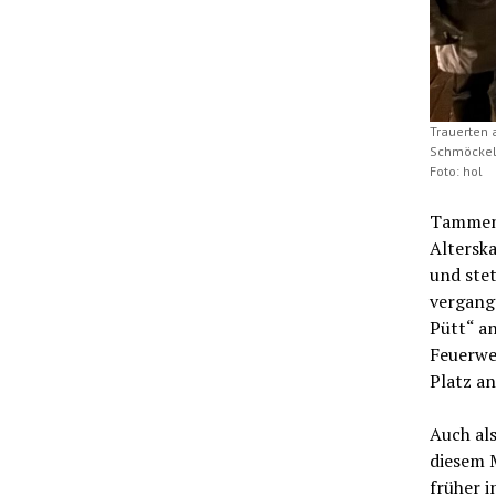
Trauerten 
Schmöckel,
Foto: hol
Tammen 
Altersk
und stet
vergange
Pütt“ a
Feuerwe
Platz a
Auch al
diesem 
früher i