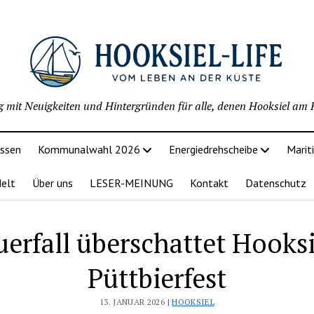
g mit Neuigkeiten und Hintergründen für alle, denen Hooksiel am H
issen
Kommunalwahl 2026
Energiedrehscheibe
Marit
delt
Über uns
LESER-MEINUNG
Kontakt
Datenschutz
uerfall überschattet Hooksi
Püttbierfest
13. JANUAR 2026 |
HOOKSIEL