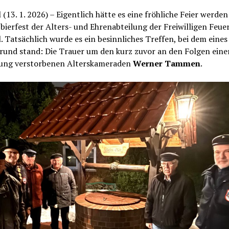
 (13. 1. 2026) – Eigentlich hätte es eine fröhliche Feier werden
bierfest der Alters- und Ehrenabteilung der Freiwilligen Feu
. Tatsächlich wurde es ein besinnliches Treffen, bei dem eines
rund stand: Die Trauer um den kurz zuvor an den Folgen eine
ung verstorbenen Alterskameraden
Werner Tammen
.