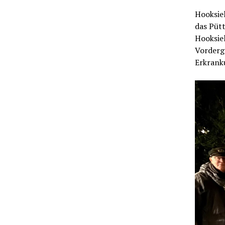
Hooksiel
das Pütt
Hooksiel
Vorderg
Erkrank