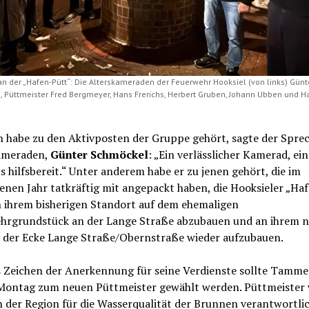
an der „Hafen-Pütt“: Die Alterskameraden der Feuerwehr Hooksiel (von links) Günt
 Püttmeister Fred Bergmeyer, Hans Frerichs, Herbert Gruben, Johann Ubben und Ha
habe zu den Aktivposten der Gruppe gehört, sagte der Sprec
ameraden,
Günter Schmöckel
: „Ein verlässlicher Kamerad, ei
s hilfsbereit.“ Unter anderem habe er zu jenen gehört, die im
nen Jahr tatkräftig mit angepackt haben, die Hooksieler „Ha
n ihrem bisherigen Standort auf dem ehemaligen
hrgrundstück an der Lange Straße abzubauen und an ihrem 
n der Ecke Lange Straße/Obernstraße wieder aufzubauen.
s Zeichen der Anerkennung für seine Verdienste sollte Tamme
Montag zum neuen Püttmeister gewählt werden. Püttmeister
n der Region für die Wasserqualität der Brunnen verantwortlic