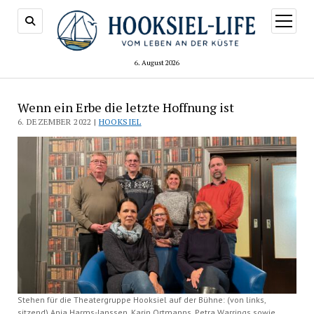
Menü
öffnen
6. August 2026
Wenn ein Erbe die letzte Hoffnung ist
6. DEZEMBER 2022 |
HOOKSIEL
Stehen für die Theatergruppe Hooksiel auf der Bühne: (von links,
sitzend) Anja Harms-Janssen, Karin Ortmanns, Petra Warrings sowie