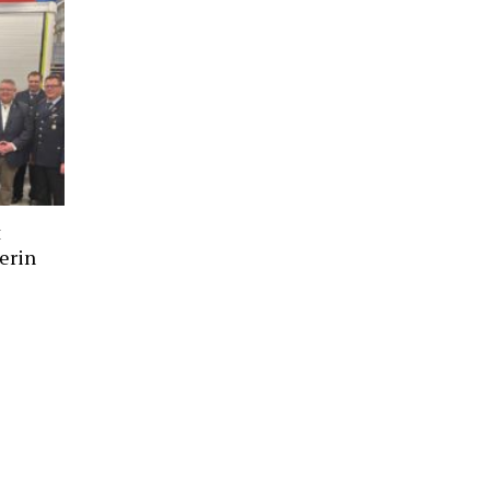
t
erin