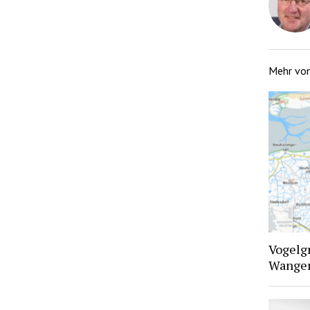
Mehr vo
Vogelgr
Wangerl