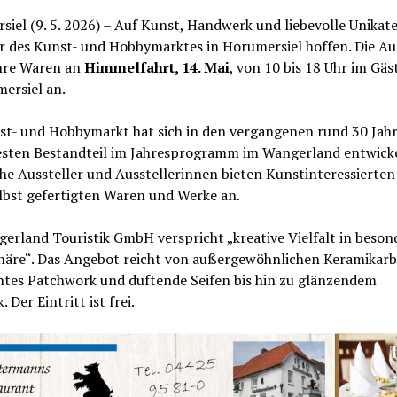
iel (9. 5. 2026) – Auf Kunst, Handwerk und liebevolle Unikat
r des Kunst- und Hobbymarktes in Horumersiel hoffen. Die Aus
ihre Waren an
Himmelfahrt, 14. Mai
, von 10 bis 18 Uhr im Gäs
mersiel an.
st- und Hobbymarkt hat sich in den vergangenen rund 30 Jah
esten Bestandteil im Jahresprogramm im Wangerland entwicke
he Aussteller und Ausstellerinnen bieten Kunstinteressierten
elbst gefertigten Waren und Werke an.
erland Touristik GmbH verspricht „kreative Vielfalt in beson
äre“. Das Angebot reicht von außergewöhnlichen Keramikarb
ntes Patchwork und duftende Seifen bis hin zu glänzendem
 Der Eintritt ist frei.