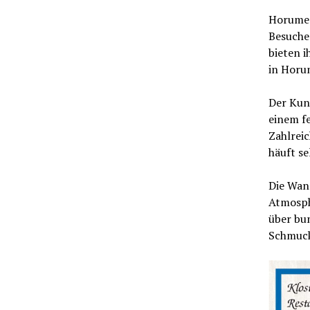
Horumers
Besuche
bieten 
in Horu
Der Kun
einem f
Zahlreic
häuft s
Die Wang
Atmosph
über bu
Schmuck.