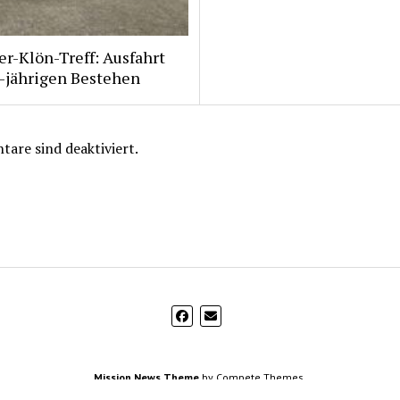
r-Klön-Treff: Ausfahrt
-jährigen Bestehen
are sind deaktiviert.
Mission News Theme
by Compete Themes.