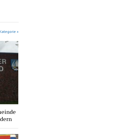
Kategorie »
meinde
ndern