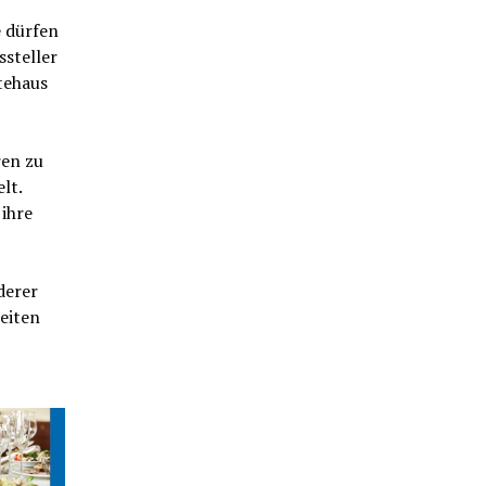
e dürfen
steller
tehaus
ren zu
lt.
 ihre
derer
eiten