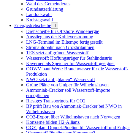
Wahl des Gemeinderats
Grundsatzerklärung
Landratswahl
Kreistagswahl
Energiedrehscheibe
Menü
öffnen
Drehscheibe für Offshore-Windenergie
Ausstieg aus der Kohleverstromung
LNG-Terminal im Eiltempo fertiggestellt
Stromautobahn nach Großbritannien
TES setzt auf grünen Wasserstoff
Wasserstoff: Hoffungsträger für Stahlindustrie
Kavernen als Speicher für Wasserstoff geeignet
OOWV baut Werk: Brauchwasser für die Wasserstoff-
Produktion
NWO setzt auf „blauen“ Wasserstoff
Grüne Pläne von Uniper für Wilhelmshaven
Ammoniak-Cracker soll Wasserstoff-Importe
ermöglichen
Riesiges Transportnetz für CO2
BP prüft Bau von Ammoniak-Cracker bei NWO in
Wilhelmshaven
CO2-Export über Wilhelmshaven nach Norwegen
Konzerne bilden H2-Allianz
OGE plant Doppel-Pipeline für Wasserstoff und Erdgas
Wasserstoff-Pipeline aus Norwegen?