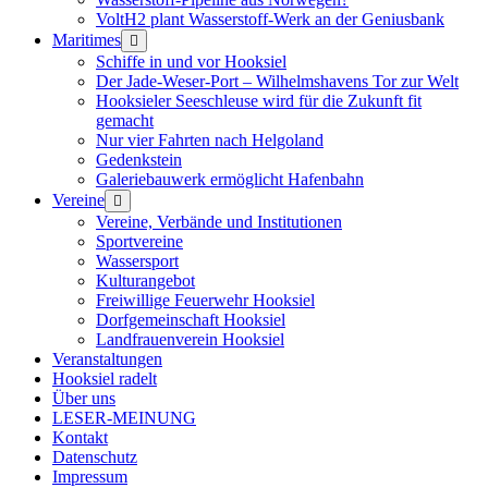
VoltH2 plant Wasserstoff-Werk an der Geniusbank
Maritimes
Menü
öffnen
Schiffe in und vor Hooksiel
Der Jade-Weser-Port – Wilhelmshavens Tor zur Welt
Hooksieler Seeschleuse wird für die Zukunft fit
gemacht
Nur vier Fahrten nach Helgoland
Gedenkstein
Galeriebauwerk ermöglicht Hafenbahn
Vereine
Menü
öffnen
Vereine, Verbände und Institutionen
Sportvereine
Wassersport
Kulturangebot
Freiwillige Feuerwehr Hooksiel
Dorfgemeinschaft Hooksiel
Landfrauenverein Hooksiel
Veranstaltungen
Hooksiel radelt
Über uns
LESER-MEINUNG
Kontakt
Datenschutz
Impressum