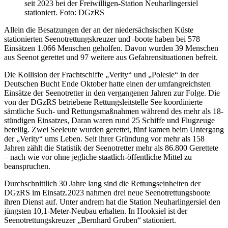
seit 2023 bei der Freiwilligen-Station Neuharlingersiel
stationiert. Foto: DGzRS
Allein die Besatzungen der an der niedersächsischen Küste
stationierten Seenotrettungskreuzer und -boote haben bei 578
Einsätzen 1.066 Menschen geholfen. Davon wurden 39 Menschen
aus Seenot gerettet und 97 weitere aus Gefahrensituationen befreit.
Die Kollision der Frachtschiffe „Verity“ und „Polesie“ in der
Deutschen Bucht Ende Oktober hatte einen der umfangreichsten
Einsätze der Seenotretter in den vergangenen Jahren zur Folge. Die
von der DGzRS betriebene Rettungsleitstelle See koordinierte
sämtliche Such- und Rettungsmaßnahmen während des mehr als 18-
stündigen Einsatzes, Daran waren rund 25 Schiffe und Flugzeuge
beteilig. Zwei Seeleute wurden gerettet, fünf kamen beim Untergang
der „Verity“ ums Leben. Seit ihrer Gründung vor mehr als 158
Jahren zählt die Statistik der Seenotretter mehr als 86.800 Gerettete
– nach wie vor ohne jegliche staatlich-öffentliche Mittel zu
beanspruchen.
Durchschnittlich 30 Jahre lang sind die Rettungseinheiten der
DGzRS im Einsatz.2023 nahmen drei neue Seenotrettungsboote
ihren Dienst auf. Unter andrem hat die Station Neuharlingersiel den
jüngsten 10,1-Meter-Neubau erhalten. In Hooksiel ist der
Seenotrettungskreuzer „Bernhard Gruben“ stationiert.