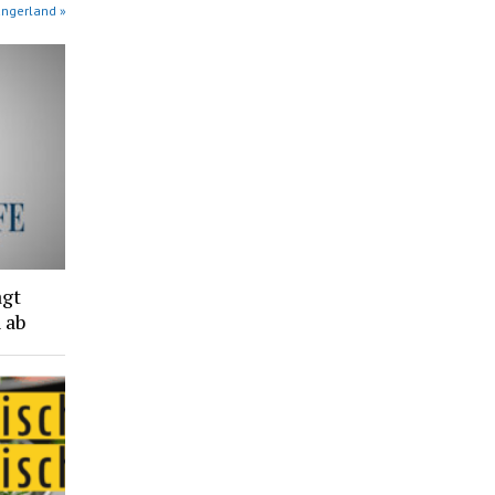
angerland »
agt
 ab