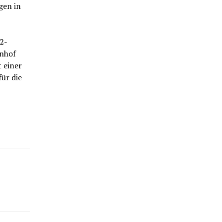
gen in
2-
hnhof
 einer
ür die