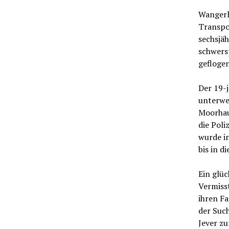
Wangerla
Transpo
sechsjäh
schwers
geflogen
Der 19-j
unterwe
Moorhaus
die Poli
wurde i
bis in d
Ein glü
Vermiss
ihren F
der Suc
Jever zu