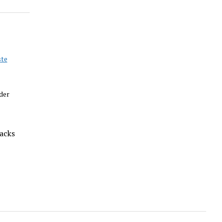
ste
der
acks