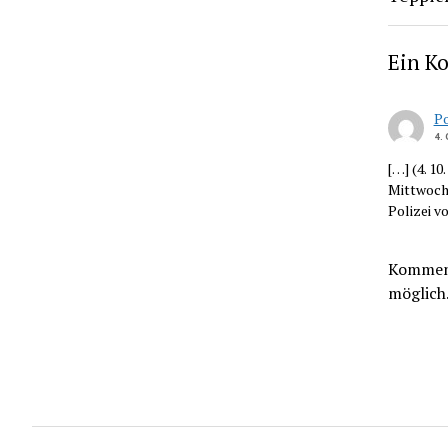
Ein K
Po
4.
[…] (4. 1
Mittwochn
Polizei v
Komment
möglich