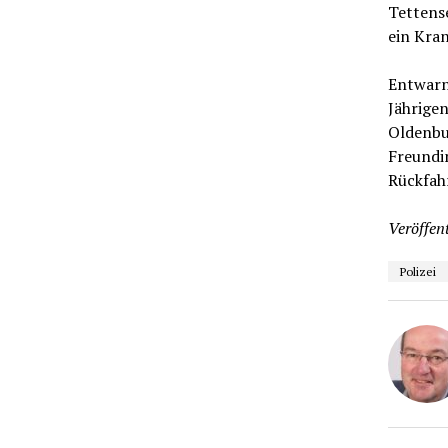
Tettens
ein Kra
Entwarnu
Jährige
Oldenbu
Freundi
Rückfah
Veröffent
Polizei