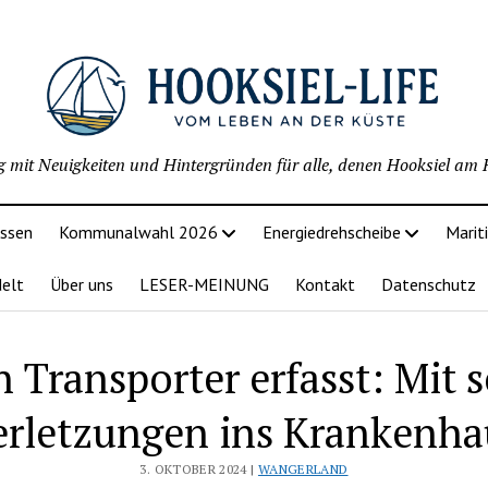
g mit Neuigkeiten und Hintergründen für alle, denen Hooksiel am H
issen
Kommunalwahl 2026
Energiedrehscheibe
Marit
delt
Über uns
LESER-MEINUNG
Kontakt
Datenschutz
 Transporter erfasst: Mit
erletzungen ins Krankenha
3. OKTOBER 2024 |
WANGERLAND