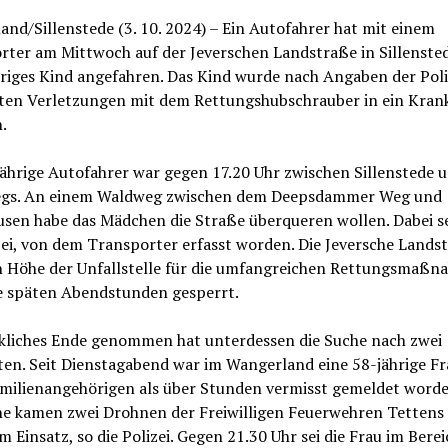
nd/Sillenstede (3. 10. 2024) – Ein Autofahrer hat mit einem
rter am Mittwoch auf der Jeverschen Landstraße in Sillensted
riges Kind angefahren. Das Kind wurde nach Angaben der Poli
ten Verletzungen mit dem Rettungshubschrauber in ein Kran
.
ährige Autofahrer war gegen 17.20 Uhr zwischen Sillenstede u
gs. An einem Waldweg zwischen dem Deepsdammer Weg und
en habe das Mädchen die Straße überqueren wollen. Dabei sei
zei, von dem Transporter erfasst worden. Die Jeversche Lands
n Höhe der Unfallstelle für die umfangreichen Rettungsmaß
ie späten Abendstunden gesperrt.
ckliches Ende genommen hat unterdessen die Suche nach zwei
ten. Seit Dienstagabend war im Wangerland eine 58-jährige F
amilienangehörigen als über Stunden vermisst gemeldet worde
he kamen zwei Drohnen der Freiwilligen Feuerwehren Tettens
m Einsatz, so die Polizei. Gegen 21.30 Uhr sei die Frau im Berei