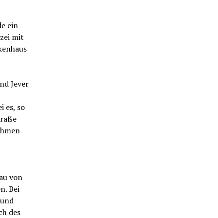
e ein
zei mit
kenhaus
nd Jever
 es, so
traße
nahmen
rau von
n. Bei
 und
ch des