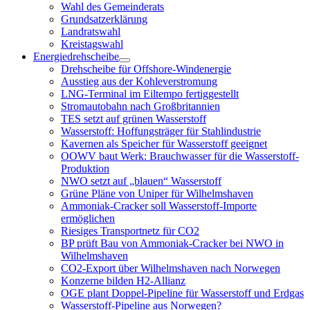
öffnen
Wahl des Gemeinderats
Grundsatzerklärung
Landratswahl
Kreistagswahl
Energiedrehscheibe
Menü
Drehscheibe für Offshore-Windenergie
öffnen
Ausstieg aus der Kohleverstromung
LNG-Terminal im Eiltempo fertiggestellt
Stromautobahn nach Großbritannien
TES setzt auf grünen Wasserstoff
Wasserstoff: Hoffungsträger für Stahlindustrie
Kavernen als Speicher für Wasserstoff geeignet
OOWV baut Werk: Brauchwasser für die Wasserstoff-
Produktion
NWO setzt auf „blauen“ Wasserstoff
Grüne Pläne von Uniper für Wilhelmshaven
Ammoniak-Cracker soll Wasserstoff-Importe
ermöglichen
Riesiges Transportnetz für CO2
BP prüft Bau von Ammoniak-Cracker bei NWO in
Wilhelmshaven
CO2-Export über Wilhelmshaven nach Norwegen
Konzerne bilden H2-Allianz
OGE plant Doppel-Pipeline für Wasserstoff und Erdgas
Wasserstoff-Pipeline aus Norwegen?