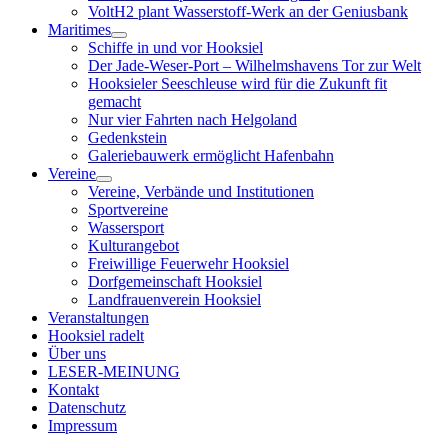
VoltH2 plant Wasserstoff-Werk an der Geniusbank
Maritimes
Menü
Schiffe in und vor Hooksiel
öffnen
Der Jade-Weser-Port – Wilhelmshavens Tor zur Welt
Hooksieler Seeschleuse wird für die Zukunft fit
gemacht
Nur vier Fahrten nach Helgoland
Gedenkstein
Galeriebauwerk ermöglicht Hafenbahn
Vereine
Menü
Vereine, Verbände und Institutionen
öffnen
Sportvereine
Wassersport
Kulturangebot
Freiwillige Feuerwehr Hooksiel
Dorfgemeinschaft Hooksiel
Landfrauenverein Hooksiel
Veranstaltungen
Hooksiel radelt
Über uns
LESER-MEINUNG
Kontakt
Datenschutz
Impressum