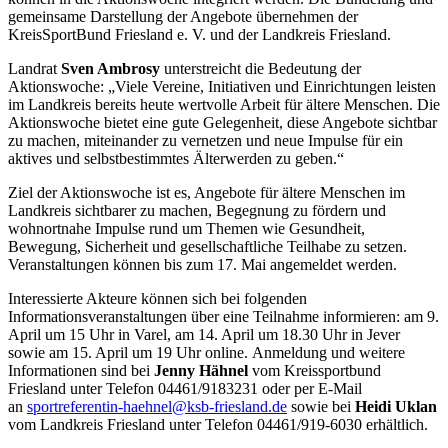
gemeinsame Darstellung der Angebote übernehmen der
KreisSportBund Friesland e. V. und der Landkreis Friesland.
Landrat
Sven Ambrosy
unterstreicht die Bedeutung der
Aktionswoche: „Viele Vereine, Initiativen und Einrichtungen leisten
im Landkreis bereits heute wertvolle Arbeit für ältere Menschen. Die
Aktionswoche bietet eine gute Gelegenheit, diese Angebote sichtbar
zu machen, miteinander zu vernetzen und neue Impulse für ein
aktives und selbstbestimmtes Älterwerden zu geben.“
Ziel der Aktionswoche ist es, Angebote für ältere Menschen im
Landkreis sichtbarer zu machen, Begegnung zu fördern und
wohnortnahe Impulse rund um Themen wie Gesundheit,
Bewegung, Sicherheit und gesellschaftliche Teilhabe zu setzen.
Veranstaltungen können bis zum 17. Mai angemeldet werden.
Interessierte Akteure können sich bei folgenden
Informationsveranstaltungen über eine Teilnahme informieren: am 9.
April um 15 Uhr in Varel, am 14. April um 18.30 Uhr in Jever
sowie am 15. April um 19 Uhr online. Anmeldung und weitere
Informationen sind bei
Jenny Hähnel
vom Kreissportbund
Friesland unter Telefon 04461/9183231 oder per E-Mail
an
sportreferentin-haehnel@ksb-friesland.de
sowie bei
Heidi Uklan
vom Landkreis Friesland unter Telefon 04461/919-6030 erhältlich.