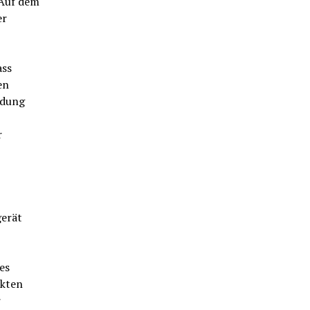
 Auf dem
er
ass
en
ndung
r
gerät
es
ekten
r