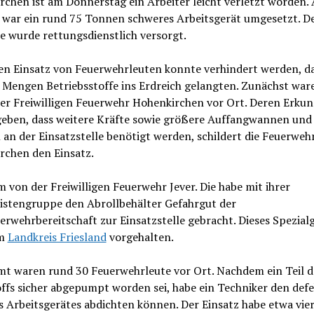
chen ist am Donnerstag ein Arbeiter leicht verletzt worden.
 war ein rund 75 Tonnen schweres Arbeitsgerät umgesetzt. D
e wurde rettungsdienstlich versorgt.
en Einsatz von Feuerwehrleuten konnte verhindert werden, d
 Mengen Betriebsstoffe ins Erdreich gelangten. Zunächst war
der Freiwilligen Feuerwehr Hohenkirchen vor Ort. Deren Erku
geben, dass weitere Kräfte sowie größere Auffangwannen und
n der Einsatzstelle benötigt werden, schildert die Feuerweh
rchen den Einsatz.
m von der Freiwilligen Feuerwehr Jever. Die habe mit ihrer
istengruppe den Abrollbehälter Gefahrgut der
erwehrbereitschaft zur Einsatzstelle gebracht. Dieses Spezial
om
Landkreis Friesland
vorgehalten.
mt waren rund 30 Feuerwehrleute vor Ort. Nachdem ein Teil d
ffs sicher abgepumpt worden sei, habe ein Techniker den def
 Arbeitsgerätes abdichten können. Der Einsatz habe etwa vie