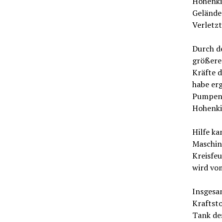
Hohenkir
Gelände
Verletzt
Durch d
größere
Kräfte 
habe er
Pumpen a
Hohenki
Hilfe ka
Maschin
Kreisfeu
wird v
Insgesa
Kraftsto
Tank des