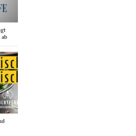
agt
 ab
nd