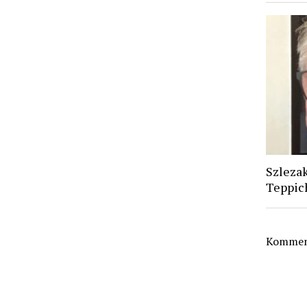
Szlezak
Teppic
Komment