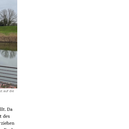
t auf die
lt. Da
t des
rziehen