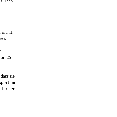
as Dach
uss mit
ei.
t
von 25
dass sie
sport im
nter der