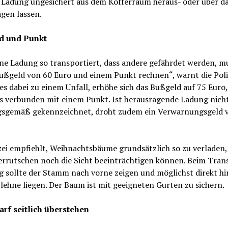
e Ladung ungesichert aus dem Kofferraum heraus- oder über d
gen lassen.
d und Punkt
ne Ladung so transportiert, dass andere gefährdet werden, m
ußgeld von 60 Euro und einem Punkt rechnen“, warnt die Poliz
 dabei zu einem Unfall, erhöhe sich das Bußgeld auf 75 Euro,
ls verbunden mit einem Punkt. Ist herausragende Ladung nich
sgemäß gekennzeichnet, droht zudem ein Verwarnungsgeld 
zei empfiehlt, Weihnachtsbäume grundsätzlich so zu verladen, 
errutschen noch die Sicht beeinträchtigen können. Beim Tran
 sollte der Stamm nach vorne zeigen und möglichst direkt hi
lehne liegen. Der Baum ist mit geeigneten Gurten zu sichern.
rf seitlich überstehen