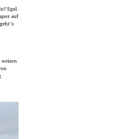
n? Egal.
quer auf
geht’s
n weisen
von
g