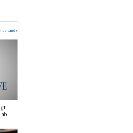
angerland »
agt
 ab