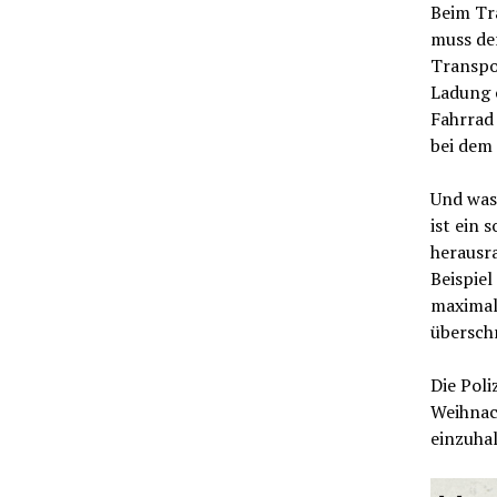
Beim Tr
muss de
Transpor
Ladung 
Fahrrad 
bei dem 
Und was
ist ein 
herausr
Beispiel
maximale
überschr
Die Poli
Weihnac
einzuha