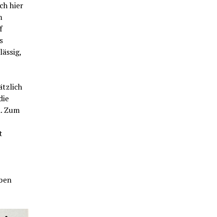
ch hier
m
f
s
ässig,
tzlich
die
d. Zum
t
aben