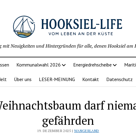
g mit Neuigkeiten und Hintergründen für alle, denen Hooksiel am H
issen
Kommunalwahl 2026
Energiedrehscheibe
Marit
delt
Über uns
LESER-MEINUNG
Kontakt
Datenschutz
Weihnachtsbaum darf niem
gefährden
19. DEZEMBER 2025 |
WANGERLAND