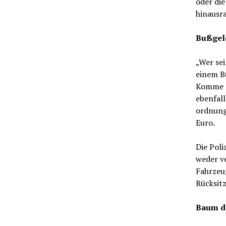
oder di
hinausra
Bußgel
„Wer sei
einem B
Komme es
ebenfal
ordnung
Euro.
Die Poli
weder v
Fahrzeug
Rücksitz
Baum da