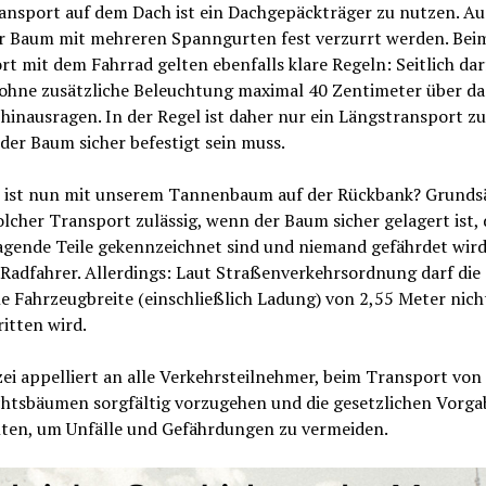
ansport auf dem Dach ist ein Dachgepäckträger zu nutzen. Au
r Baum mit mehreren Spanngurten fest verzurrt werden. Bei
t mit dem Fahrrad gelten ebenfalls klare Regeln: Seitlich dar
ohne zusätzliche Beleuchtung maximal 40 Zentimeter über da
hinausragen. In der Regel ist daher nur ein Längstransport zul
der Baum sicher befestigt sein muss.
 ist nun mit unserem Tannenbaum auf der Rückbank? Grundsä
solcher Transport zulässig, wenn der Baum sicher gelagert ist, 
agende Teile gekennzeichnet sind und niemand gefährdet wir
 Radfahrer. Allerdings: Laut Straßenverkehrsordnung darf die
 Fahrzeugbreite (einschließlich Ladung) von 2,55 Meter nich
itten wird.
zei appelliert an alle Verkehrsteilnehmer, beim Transport von
htsbäumen sorgfältig vorzugehen und die gesetzlichen Vorg
lten, um Unfälle und Gefährdungen zu vermeiden.