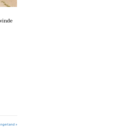
winde
angerland »