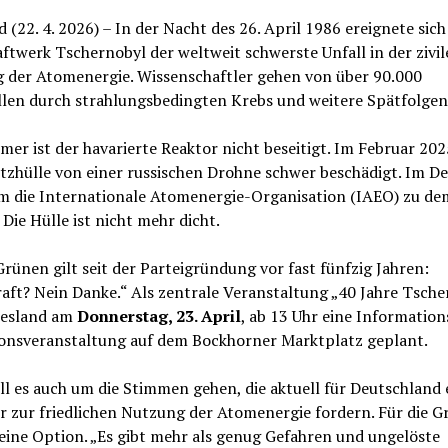
d (22. 4. 2026) – In der Nacht des 26. April 1986 ereignete sich
twerk Tschernobyl der weltweit schwerste Unfall in der zivil
 der Atomenergie. Wissenschaftler gehen von über 90.000
llen durch strahlungsbedingten Krebs und weitere Spätfolgen
er ist der havarierte Reaktor nicht beseitigt. Im Februar 20
utzhülle von einer russischen Drohne schwer beschädigt. Im 
m die Internationale Atomenergie-Organisation (IAEO) zu de
 Die Hülle ist nicht mehr dicht.
Grünen gilt seit der Parteigründung vor fast fünfzig Jahren:
aft? Nein Danke.“ Als zentrale Veranstaltung „40 Jahre Tsche
riesland am
Donnerstag, 23. April
, ab 13 Uhr eine Information
ionsveranstaltung auf dem Bockhorner Marktplatz geplant.
ll es auch um die Stimmen gehen, die aktuell für Deutschland 
r zur friedlichen Nutzung der Atomenergie fordern. Für die 
keine Option. „Es gibt mehr als genug Gefahren und ungelöste