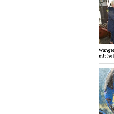
Wanger
mit he