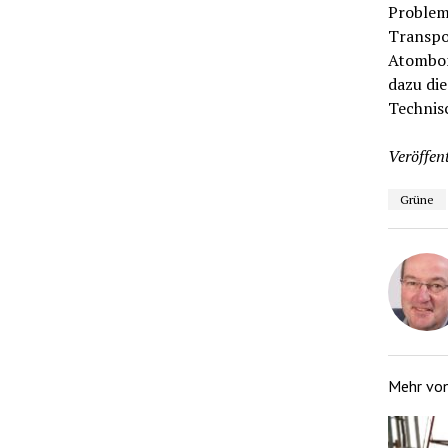
Probleme
Transpo
Atombom
dazu die
Technisc
Veröffent
Grüne
Mehr vo