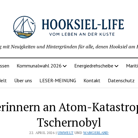
g mit Neuigkeiten und Hintergründen für alle, denen Hooksiel am H
issen
Kommunalwahl 2026
Energiedrehscheibe
Marit
delt
Über uns
LESER-MEINUNG
Kontakt
Datenschutz
erinnern an Atom-Katastro
Tschernobyl
22. APRIL 2026 |
UMWELT
UND
WANGERLAND