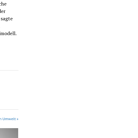
che
der
 sagte
fmodell.
in Umwelt »