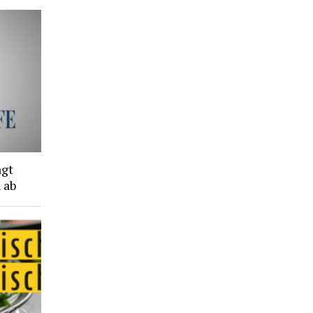
agt
 ab