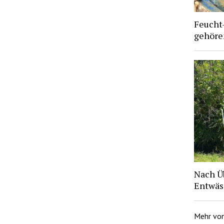
Feucht
gehören
Nach Ü
Entwäs
Mehr vo