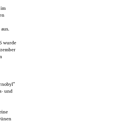
 im
en
 aus.
25 wurde
Dezember
m
rnobyl“
s- und
eine
Grünen