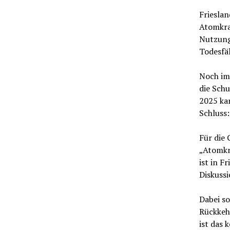
Frieslan
Atomkraf
Nutzung
Todesfä
Noch imm
die Sch
2025 ka
Schluss:
Für die 
„Atomkr
ist in F
Diskuss
Dabei so
Rückkeh
ist das 