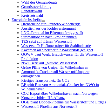
öffnen
Wahl des Gemeinderats
Grundsatzerklärung
Landratswahl
Kreistagswahl
Energiedrehscheibe
Menü
Drehscheibe für Offshore-Windenergie
öffnen
Ausstieg aus der Kohleverstromung
LNG-Terminal im Eiltempo fertiggestellt
Stromautobahn nach Großbritannien
TES setzt auf grünen Wasserstoff
Wasserstoff: Hoffungsträger für Stahlindustrie
Kavernen als Speicher für Wasserstoff geeignet
OOWV baut Werk: Brauchwasser für die Wasserstoff-
Produktion
NWO setzt auf „blauen“ Wasserstoff
Grüne Pläne von Uniper für Wilhelmshaven
Ammoniak-Cracker soll Wasserstoff-Importe
ermöglichen
Riesiges Transportnetz für CO2
BP prüft Bau von Ammoniak-Cracker bei NWO in
Wilhelmshaven
CO2-Export über Wilhelmshaven nach Norwegen
Konzerne bilden H2-Allianz
OGE plant Doppel-Pipeline für Wasserstoff und Erdgas
Wasserstoff-Pipeline aus Norwegen?