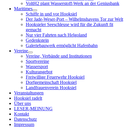
VoltH2 plant Wasserstoff-Werk an der Geniusbank
Maritimes
Menü
Schiffe in und vor Hooksiel
öffnen
Der Jade-Weser-Port – Wilhelmshavens Tor zur Welt
Hooksieler Seeschleuse wird für die Zukunft fit
gemacht
Nur vier Fahrten nach Helgoland
Gedenkstein
Galeriebauwerk ermöglicht Hafenbahn
Vereine
Menü
Vereine, Verbände und Institutionen
öffnen
Sportvereine
Wassersport
Kulturangebot
Freiwillige Feuerwehr Hooksiel
Dorfgemeinschaft Hooksiel
Landfrauenverein Hooksiel
Veranstaltungen
Hooksiel radelt
Über uns
LESER-MEINUNG
Kontakt
Datenschutz
Impressum