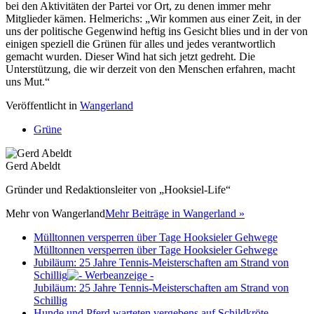
bei den Aktivitäten der Partei vor Ort, zu denen immer mehr
Mitglieder kämen. Helmerichs: „Wir kommen aus einer Zeit, in der
uns der politische Gegenwind heftig ins Gesicht blies und in der von
einigen speziell die Grünen für alles und jedes verantwortlich
gemacht wurden. Dieser Wind hat sich jetzt gedreht. Die
Unterstützung, die wir derzeit von den Menschen erfahren, macht
uns Mut.“
Veröffentlicht in
Wangerland
Grüne
Gerd Abeldt
Gründer und Redaktionsleiter von „Hooksiel-Life“
Mehr von
Wangerland
Mehr Beiträge in Wangerland »
Mülltonnen versperren über Tage Hooksieler Gehwege
Mülltonnen versperren über Tage Hooksieler Gehwege
Jubiläum: 25 Jahre Tennis-Meisterschaften am Strand von
Schillig
Jubiläum: 25 Jahre Tennis-Meisterschaften am Strand von
Schillig
Hunde und Pferd warteten vergebens auf Schildkröte