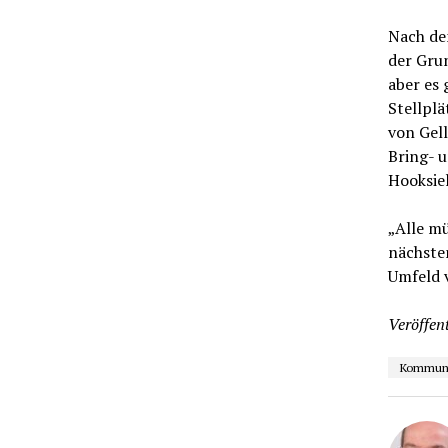
Nach de
der Gru
aber es
Stellplä
von Gell
Bring- u
Hooksiel
„Alle mü
nächste
Umfeld v
Veröffent
Kommunal