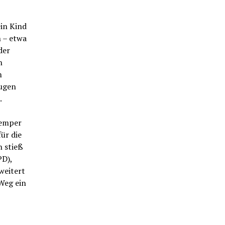
in Kind
n – etwa
der
h
m
Augen
.
Kemper
für die
n stieß
PD),
weitert
Weg ein