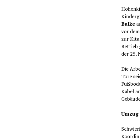
Hohenkir
Kinderga
Balke
au
vor dem 
zur Kita
Betrieb
der 25. 
Die Arbe
Tore sei
Fußbode
Kabel a
Gebäude 
Umzug 
Schwieri
Koordin