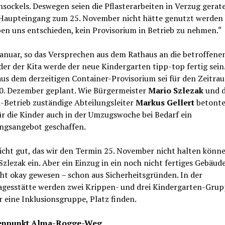
sockels. Deswegen seien die Pflasterarbeiten in Verzug gerate
 Haupteingang zum 25. November nicht hätte genutzt werden
en uns entschieden, kein Provisorium in Betrieb zu nehmen.“
anuar, so das Versprechen aus dem Rathaus an die betroffene
er der Kita werde der neue Kindergarten tipp-top fertig sein
us dem derzeitigen Container-Provisorium sei für den Zeitr
20. Dezember geplant. Wie Bürgermeister
Mario Szlezak
und d
-Betrieb zuständige Abteilungsleiter
Markus Gellert
betonte
r die Kinder auch in der Umzugswoche bei Bedarf ein
ngsangebot geschaffen.
nicht gut, das wir den Termin 25. November nicht halten könne
zlezak ein. Aber ein Einzug in ein noch nicht fertiges Gebäud
ht okay gewesen – schon aus Sicherheitsgründen. In der
agesstätte werden zwei Krippen- und drei Kindergarten-Grup
 eine Inklusionsgruppe, Platz finden.
enpunkt Alma-Rogge-Weg