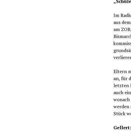
„Schüle
Im Radi
aus dem 
am ZOB, 
Bismarc
kommiss
grundsät
verliere
Eltern 
an, für 
letzten
auch ei
wonach 
werden 
Stück we
Gellert