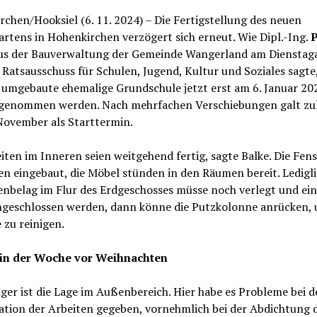
chen/Hooksiel (6. 11. 2024) – Die Fertigstellung des neuen
rtens in Hohenkirchen verzögert sich erneut. Wie Dipl.-Ing.
P
s der Bauverwaltung der Gemeinde Wangerland am Dienstag
Ratsausschuss für Schulen, Jugend, Kultur und Soziales sagte, 
 umgebaute ehemalige Grundschule jetzt erst am 6. Januar 20
 genommen werden. Nach mehrfachen Verschiebungen galt zu
November als Starttermin.
iten im Inneren seien weitgehend fertig, sagte Balke. Die Fen
en eingebaut, die Möbel stünden in den Räumen bereit. Ledigli
nbelag im Flur des Erdgeschosses müsse noch verlegt und ein
ngeschlossen werden, dann könne die Putzkolonne anrücken, 
zu reinigen.
in der Woche vor Weihnachten
ger ist die Lage im Außenbereich. Hier habe es Probleme bei d
ation der Arbeiten gegeben, vornehmlich bei der Abdichtung 