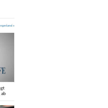
angerland »
agt
 ab