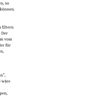
n, so
 können.
n Eltern
. Der
aum vom
er für
n,
n“,
e wäre
pen,