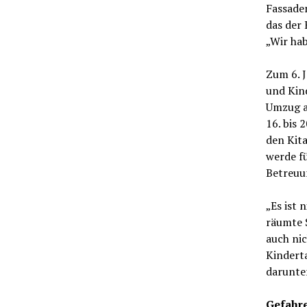
Fassaden
das der
„Wir hab
Zum 6. J
und Kind
Umzug a
16. bis 
den Kita
werde fü
Betreuu
„Es ist 
räumte S
auch nic
Kindert
darunter
Gefahr