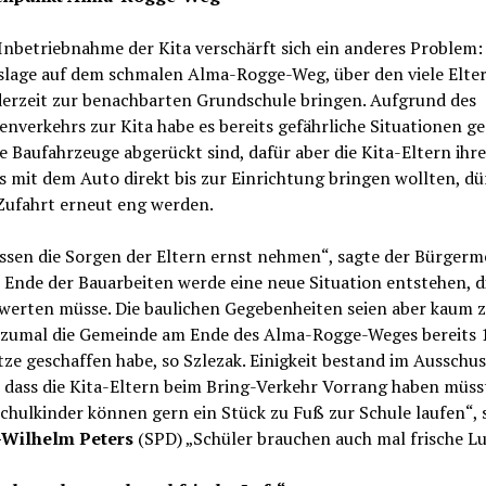
Inbetriebnahme der Kita verschärft sich ein anderes Problem:
slage auf dem schmalen Alma-Rogge-Weg, über den viele Elter
derzeit zur benachbarten Grundschule bringen. Aufgrund des
enverkehrs zur Kita habe es bereits gefährliche Situationen g
 Baufahrzeuge abgerückt sind, dafür aber die Kita-Eltern ihr
s mit dem Auto direkt bis zur Einrichtung bringen wollten, dü
 Zufahrt erneut eng werden.
sen die Sorgen der Eltern ernst nehmen“, sagte der Bürgerme
 Ende der Bauarbeiten werde eine neue Situation entstehen, 
werten müsse. Die baulichen Gegebenheiten seien aber kaum 
 zumal die Gemeinde am Ende des Alma-Rogge-Weges bereits 
tze geschaffen habe, so Szlezak. Einigkeit bestand im Ausschus
 dass die Kita-Eltern beim Bring-Verkehr Vorrang haben müss
hulkinder können gern ein Stück zu Fuß zur Schule laufen“, 
-Wilhelm Peters
(SPD) „Schüler brauchen auch mal frische Lu