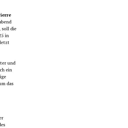
ierre
abend
soll die
25 in
letzt
ster und
ch ein
ige
um das
er
des