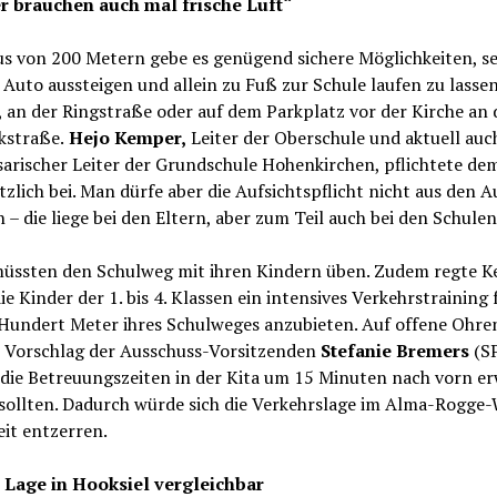
r brauchen auch mal frische Luft“
us von 200 Metern gebe es genügend sichere Möglichkeiten, se
Auto aussteigen und allein zu Fuß zur Schule laufen zu lasse
an der Ringstraße oder auf dem Parkplatz vor der Kirche an 
kstraße.
Hejo Kemper,
Leiter der Oberschule und aktuell auc
arischer Leiter der Grundschule Hohenkirchen, pflichtete de
zlich bei. Man dürfe aber die Aufsichtspflicht nicht aus den 
n – die liege bei den Eltern, aber zum Teil auch bei den Schulen
müssten den Schulweg mit ihren Kindern üben. Zudem regte 
die Kinder der 1. bis 4. Klassen ein intensives Verkehrstraining 
 Hundert Meter ihres Schulweges anzubieten. Auf offene Ohre
n Vorschlag der Ausschuss-Vorsitzenden
Stefanie Bremers
(S
die Betreuungszeiten in der Kita um 15 Minuten nach vorn er
sollten. Dadurch würde sich die Verkehrslage im Alma-Rogge-
it entzerren.
: Lage in Hooksiel vergleichbar