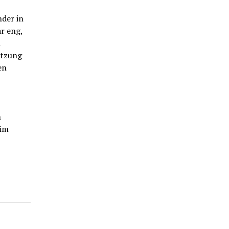
der in
r eng,
n
ätzung
en
m
 im