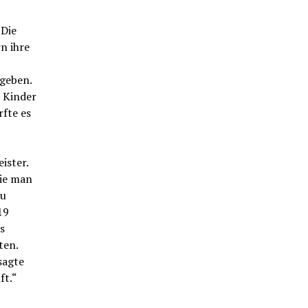
 Die
n ihre
egeben.
e Kinder
rfte es
ister.
die man
zu
19
s
ten.
sagte
ft.“