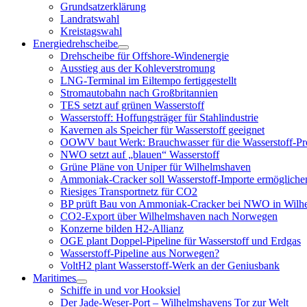
Grundsatzerklärung
Landratswahl
Kreistagswahl
Energiedrehscheibe
Menü
Drehscheibe für Offshore-Windenergie
öffnen
Ausstieg aus der Kohleverstromung
LNG-Terminal im Eiltempo fertiggestellt
Stromautobahn nach Großbritannien
TES setzt auf grünen Wasserstoff
Wasserstoff: Hoffungsträger für Stahlindustrie
Kavernen als Speicher für Wasserstoff geeignet
OOWV baut Werk: Brauchwasser für die Wasserstoff-Pr
NWO setzt auf „blauen“ Wasserstoff
Grüne Pläne von Uniper für Wilhelmshaven
Ammoniak-Cracker soll Wasserstoff-Importe ermögliche
Riesiges Transportnetz für CO2
BP prüft Bau von Ammoniak-Cracker bei NWO in Wilh
CO2-Export über Wilhelmshaven nach Norwegen
Konzerne bilden H2-Allianz
OGE plant Doppel-Pipeline für Wasserstoff und Erdgas
Wasserstoff-Pipeline aus Norwegen?
VoltH2 plant Wasserstoff-Werk an der Geniusbank
Maritimes
Menü
Schiffe in und vor Hooksiel
öffnen
Der Jade-Weser-Port – Wilhelmshavens Tor zur Welt