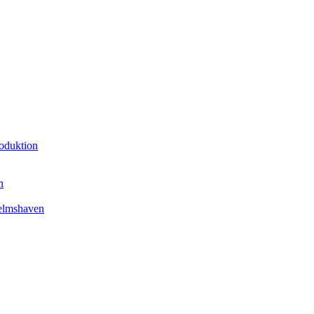
oduktion
n
elmshaven