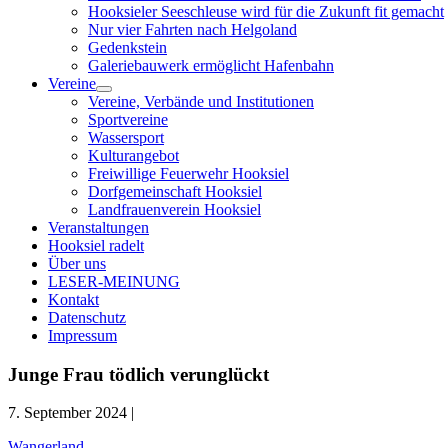
Hooksieler Seeschleuse wird für die Zukunft fit gemacht
Nur vier Fahrten nach Helgoland
Gedenkstein
Galeriebauwerk ermöglicht Hafenbahn
Vereine
Menü
Vereine, Verbände und Institutionen
öffnen
Sportvereine
Wassersport
Kulturangebot
Freiwillige Feuerwehr Hooksiel
Dorfgemeinschaft Hooksiel
Landfrauenverein Hooksiel
Veranstaltungen
Hooksiel radelt
Über uns
LESER-MEINUNG
Kontakt
Datenschutz
Impressum
Junge Frau tödlich verunglückt
7. September 2024 |
Wangerland