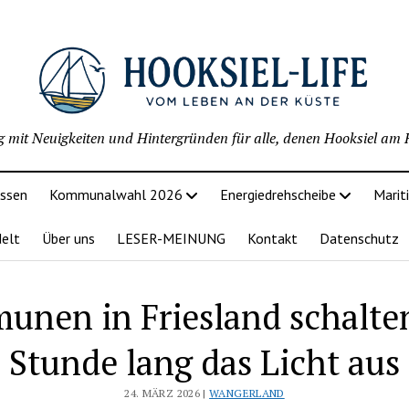
g mit Neuigkeiten und Hintergründen für alle, denen Hooksiel am H
issen
Kommunalwahl 2026
Energiedrehscheibe
Marit
delt
Über uns
LESER-MEINUNG
Kontakt
Datenschutz
nen in Friesland schalte
Stunde lang das Licht aus
24. MÄRZ 2026 |
WANGERLAND