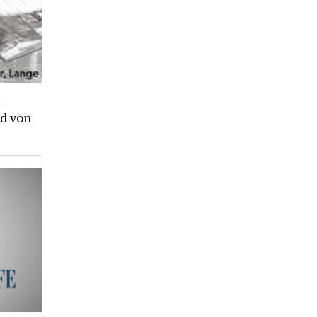
-
d von