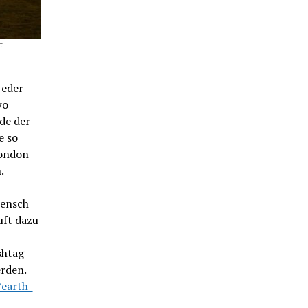
t
Jeder
wo
de der
e so
London
.
Mensch
uft dazu
shtag
rden.
earth-