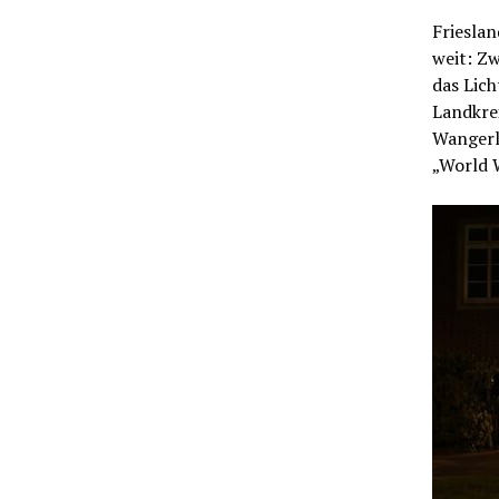
Frieslan
weit: Z
das Lich
Landkrei
Wangerl
„World 