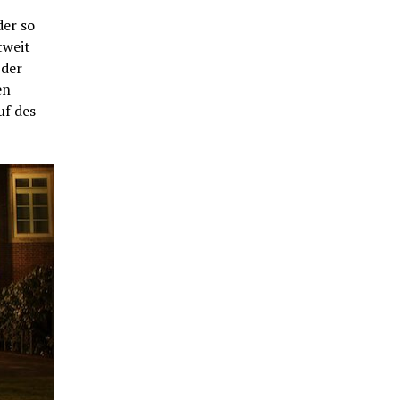
der so
tweit
 der
en
uf des