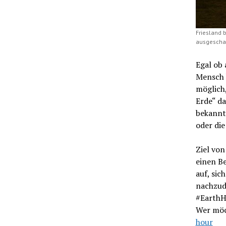
Friesland b
ausgeschal
Egal ob 
Mensch 
möglich,
Erde“ da
bekannt
oder die
Ziel von
einen B
auf, sic
nachzud
#EarthH
Wer möc
hour