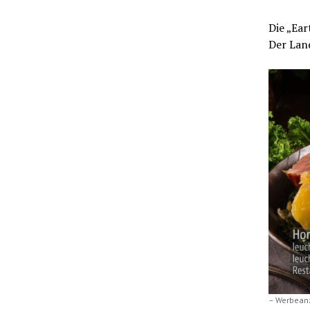
Die „Ear
Der Land
– Werbean