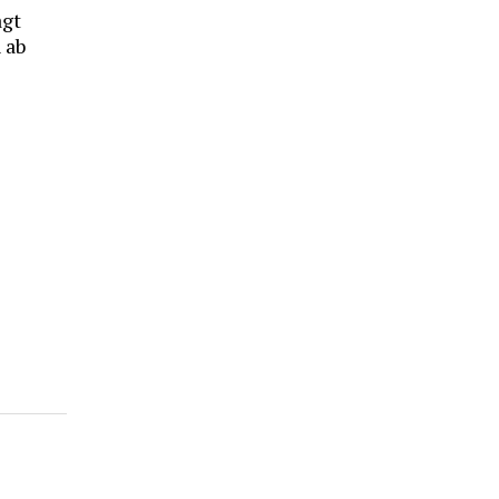
agt
 ab