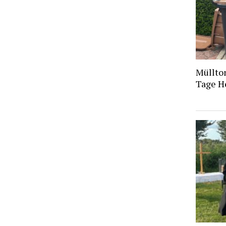
Müllto
Tage H