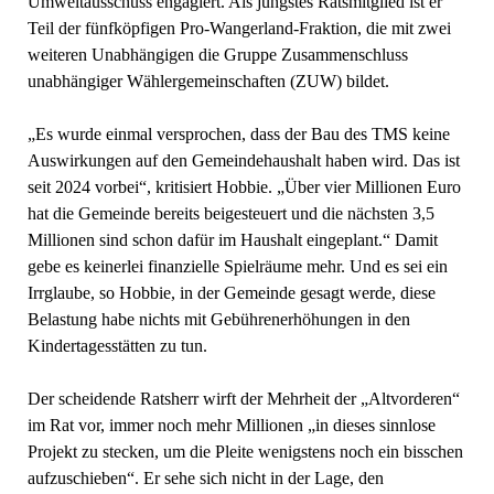
Umweltausschuss engagiert. Als jüngstes Ratsmitglied ist er
Teil der fünfköpfigen Pro-Wangerland-Fraktion, die mit zwei
weiteren Unabhängigen die Gruppe Zusammenschluss
unabhängiger Wählergemeinschaften (ZUW) bildet.
„Es wurde einmal versprochen, dass der Bau des TMS keine
Auswirkungen auf den Gemeindehaushalt haben wird. Das ist
seit 2024 vorbei“, kritisiert Hobbie. „Über vier Millionen Euro
hat die Gemeinde bereits beigesteuert und die nächsten 3,5
Millionen sind schon dafür im Haushalt eingeplant.“ Damit
gebe es keinerlei finanzielle Spielräume mehr. Und es sei ein
Irrglaube, so Hobbie, in der Gemeinde gesagt werde, diese
Belastung habe nichts mit Gebührenerhöhungen in den
Kindertagesstätten zu tun.
Der scheidende Ratsherr wirft der Mehrheit der „Altvorderen“
im Rat vor, immer noch mehr Millionen „in dieses sinnlose
Projekt zu stecken, um die Pleite wenigstens noch ein bisschen
aufzuschieben“. Er sehe sich nicht in der Lage, den