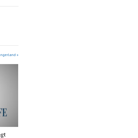
angerland »
agt