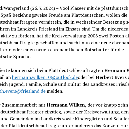
d/Wangerland (26. 7. 2024) – Vööl Pläseer mit de plattdüütsch
l Spaß beziehungsweise Freude am Plattdeutschen, wollen die
tschbeauftragten vermitteln, die in wechselnder Besetzung s
ahren im Landkreis Friesland im Einsatz sind. Um die niederde
aktiv zu fördern, hat die Kreisverwaltung 2008 zwei Posten al
utschbeauftragte geschaffen und sucht nun eine neue ehrenam
terin oder einen neuen ehrenamtlichen Botschafter für die
utsche Sprache.
sierte können sich beim Plattdeutschbeauftragten
Hermann W
ail an
hermann.wilken10@outlook.de
oder bei
Herbert Evers
ich Jugend, Familie, Schule und Kultur des Landkreises Friesl
nh.evers@friesland.de
melden.
r Zusammenarbeit mit
Hermann Wilken,
der vor knapp zehn
tdeutschbeauftragter einstieg, sowie der Kreisverwaltung, den
 und Gemeinden im Landkreis sowie Kindergärten und Schulen
r der Plattdeutschbeauftragte unter anderem das Konzept zur