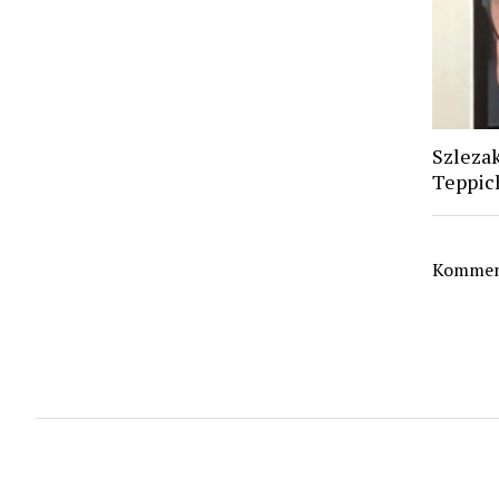
Szlezak
Teppic
Komment