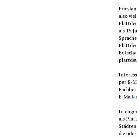
Frieslan
also vie
Plattdeu
als 15 J
Sprache 
Plattde
Botschaf
plattde
Interes
per E-M
Fachbere
E-Mail
a
In enge
als Plat
Städten
die ode