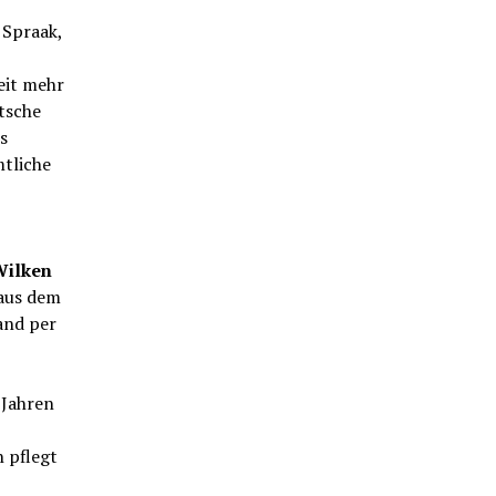
 Spraak,
eit mehr
utsche
s
tliche
ilken
aus dem
and per
 Jahren
 pflegt