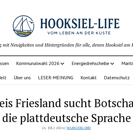
g mit Neuigkeiten und Hintergründen für alle, denen Hooksiel am H
issen
Kommunalwahl 2026
Energiedrehscheibe
Marit
delt
Über uns
LESER-MEINUNG
Kontakt
Datenschutz
is Friesland sucht Botscha
die plattdeutsche Sprache
26. JULI 2024 |
WANGERLAND