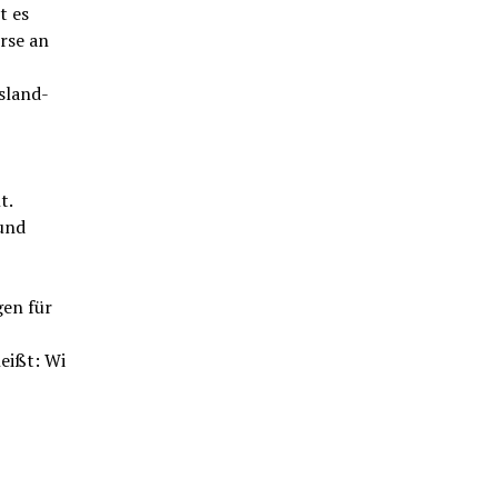
t es
rse an
sland-
t.
 und
gen für
eißt: Wi