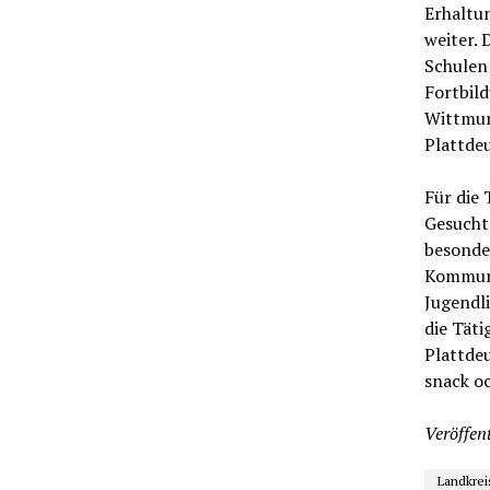
Erhaltu
weiter.
Schulen
Fortbil
Wittmun
Plattde
Für die 
Gesucht 
besonder
Kommuni
Jugendli
die Täti
Plattdeu
snack oc
Veröffent
Landkrei