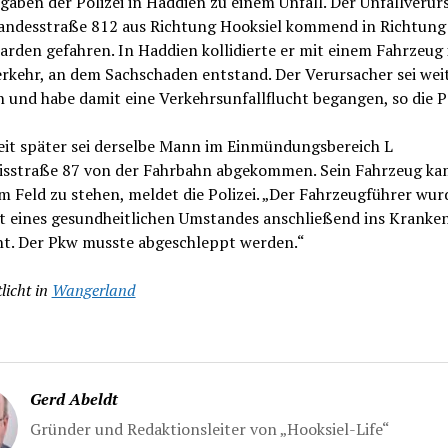
aben der Polizei in Haddien zu einem Unfall. Der Unfallverur
 Landesstraße 812 aus Richtung Hooksiel kommend in Richtung
rden gefahren. In Haddien kollidierte er mit einem Fahrzeug
rkehr, an dem Sachschaden entstand. Der Verursacher sei wei
 und habe damit eine Verkehrsunfallflucht begangen, so die Po
eit später sei derselbe Mann im Einmündungsbereich L
isstraße 87 von der Fahrbahn abgekommen. Sein Fahrzeug ka
m Feld zu stehen, meldet die Polizei. „Der Fahrzeugführer wur
t eines gesundheitlichen Umstandes anschließend ins Kranke
ht. Der Pkw musste abgeschleppt werden.“
licht in
Wangerland
Gerd Abeldt
Gründer und Redaktionsleiter von „Hooksiel-Life“