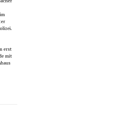
sacher
 im
ter
lizei.
m erst
de mit
nhaus