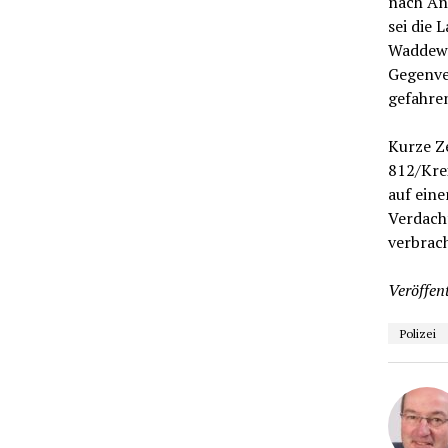
nach Ang
sei die
Waddewa
Gegenve
gefahren
Kurze Z
812/Kre
auf eine
Verdach
verbrac
Veröffent
Polizei