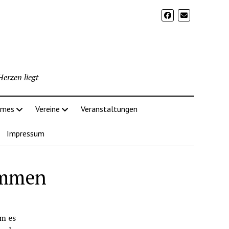
erzen liegt
imes
Vereine
Veranstaltungen
Impressum
ommen
m es