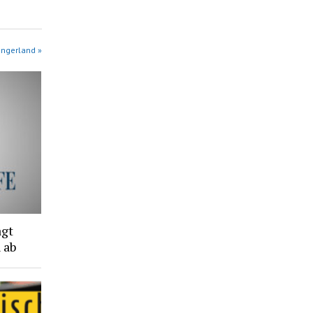
angerland »
agt
 ab