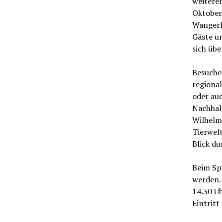
weiteren
Oktober
Wangerlä
Gäste u
sich übe
Besuche
regiona
oder au
Nachhalt
Wilhelm
Tierwel
Blick du
Beim Sp
werden.
14.30 Uh
Eintritt