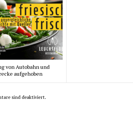
ng von Autobahn und
recke aufgehoben
are sind deaktiviert.