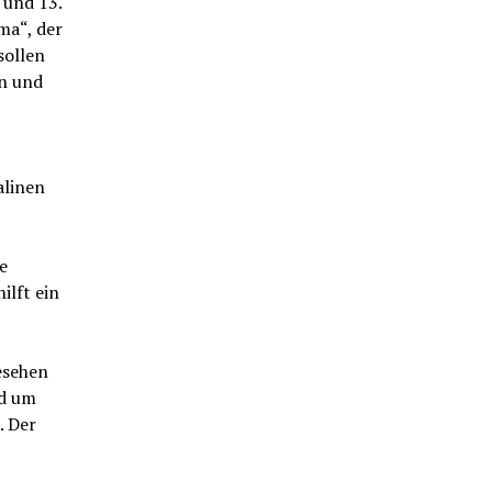
 und 13.
ma“, der
sollen
en und
alinen
e
ilft ein
esehen
nd um
. Der