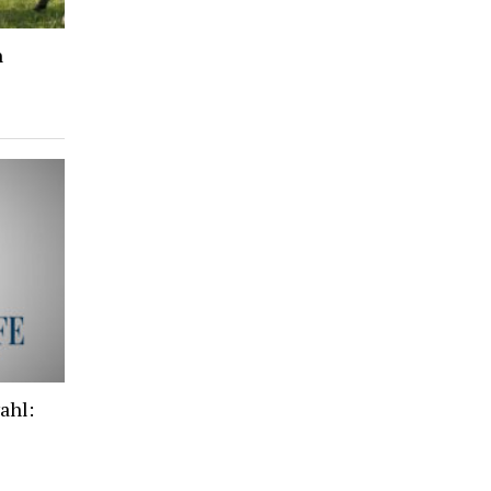
n
e
ahl: