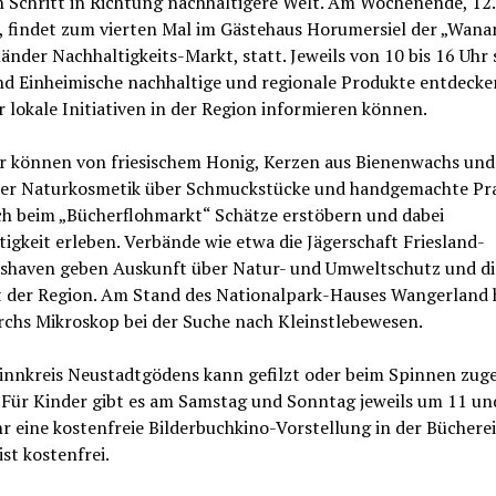
 Schritt in Richtung nachhaltigere Welt. Am Wochenende, 12.
, findet zum vierten Mal im Gästehaus Horumersiel der „Wana
nder Nachhaltigkeits-Markt, statt. Jeweils von 10 bis 16 Uhr 
nd Einheimische nachhaltige und regionale Produkte entdeck
r lokale Initiativen in der Region informieren können.
r können von friesischem Honig, Kerzen aus Bienenwachs und
ler Naturkosmetik über Schmuckstücke und handgemachte Pr
ch beim „Bücherflohmarkt“ Schätze erstöbern und dabei
igkeit erleben. Verbände wie etwa die Jägerschaft Friesland-
shaven geben Auskunft über Natur- und Umweltschutz und di
t der Region. Am Stand des Nationalpark-Hauses Wangerland h
rchs Mikroskop bei der Suche nach Kleinstlebewesen.
innkreis Neustadtgödens kann gefilzt oder beim Spinnen zug
 Für Kinder gibt es am Samstag und Sonntag jeweils um 11 u
r eine kostenfreie Bilderbuchkino-Vorstellung in der Bücherei
 ist kostenfrei.