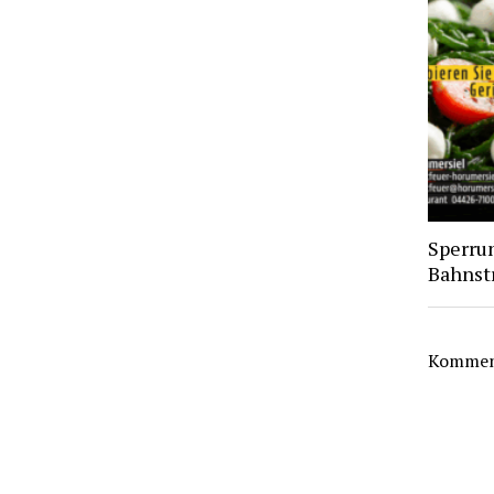
Sperru
Bahnst
Komment