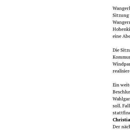
Wangerla
Sitzung 
Wangerm
Hohenki
eine Ab
Die Sit
Kommuna
Windpark
realisi
Ein weit
Beschlus
Wahlgan
soll. Fa
stattfi
Christi
Der näc