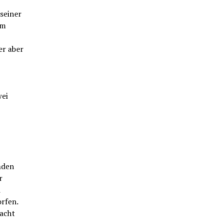
seiner
im
r aber
wei
nden
r
d
rfen.
 acht