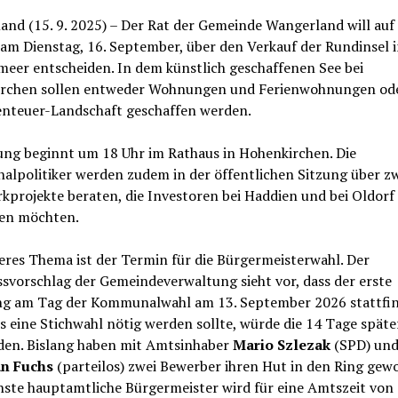
nd (15. 9. 2025) – Der Rat der Gemeinde Wangerland will auf 
am Dienstag, 16. September, über den Verkauf der Rundinsel 
eer entscheiden. In dem künstlich geschaffenen See bei
rchen sollen entweder Wohnungen und Ferienwohnungen ode
enteuer-Landschaft geschaffen werden.
zung beginnt um 18 Uhr im Rathaus in Hohenkirchen. Die
lpolitiker werden zudem in der öffentlichen Sitzung über z
projekte beraten, die Investoren bei Haddien und bei Oldorf
eren möchten.
eres Thema ist der Termin für die Bürgermeisterwahl. Der
svorschlag der Gemeindeverwaltung sieht vor, dass der erste
g am Tag der Kommunalwahl am 13. September 2026 stattfi
lls eine Stichwahl nötig werden sollte, würde die 14 Tage späte
nden. Bislang haben mit Amtsinhaber
Mario Szlezak
(SPD) un
an Fuchs
(parteilos) zwei Bewerber ihren Hut in den Ring gewo
hste hauptamtliche Bürgermeister wird für eine Amtszeit von