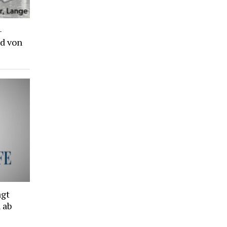
-
d von
agt
 ab