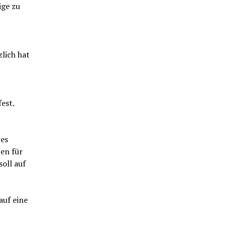
ige zu
lich hat
est.
 es
en für
oll auf
auf eine