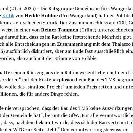
and (21. 3. 2025) – Die Ratsgruppe Gemeinsam fürs Wangerla
e
Kritik
von
Hedde Hobbie
(Pro Wangerland) hat der Politik d
erates entschieden zurück. Der Zusammenschluss auf CDU, G
 weist in einer von
Reiner Tammen
(Grüne) unterzeichnete
g darauf hin, dass es im Rat keine feststehende Mehrheit gibt.
uch alle Entscheidungen im Zusammenhang mit dem Thalasso 
) ausführlich diskutiert, aber am Ende fast ausschließlich ei
worden, also auch mit der Stimme von Hobbie.
hatte seinen Rückzug aus dem Rat im wesentlichen mit dem 
tvorderen“ mit der Kostenexplosion beim Bau des TMS begründ
 wolle das „sinnlose Projekt“ um jeden Preis retten und unt
illionen, die für andere Dinge fehlen.
de nie versprochen, dass der Bau des TMS keine Auswirkungen
 der Gemeinde hat“, betont die GfW. „Für alle Verantwortlich
t, dass, nachdem bekannt wurde, dass sich der Bau verteuert, d
e der WTG zur Seite steht.“ Den verantwortungsbewussten