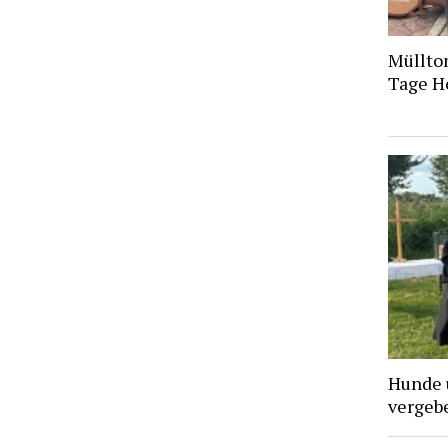
Müllto
Tage H
Hunde 
vergebe