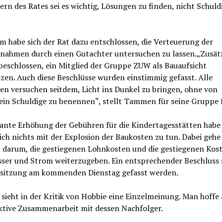
ern des Rates sei es wichtig, Lösungen zu finden, nicht Schuld
 habe sich der Rat dazu entschlossen, die Verteuerung der
ahmen durch einen Gutachter untersuchen zu lassen.„Zusätz
beschlossen, ein Mitglied der Gruppe ZUW als Bauaufsicht
zen. Auch diese Beschlüsse wurden einstimmig gefasst. Alle
n versuchen seitdem, Licht ins Dunkel zu bringen, ohne von
ein Schuldige zu benennen“, stellt Tammen für seine Gruppe f
lante Erhöhung der Gebühren für die Kindertagesstätten habe
ich nichts mit der Explosion der Baukosten zu tun. Dabei gehe
h darum, die gestiegenen Lohnkosten und die gestiegenen Kost
ser und Strom weiterzugeben. Ein entsprechender Beschluss s
ssitzung am kommenden Dienstag gefasst werden.
sieht in der Kritik von Hobbie eine Einzelmeinung. Man hoffe 
ktive Zusammenarbeit mit dessen Nachfolger.