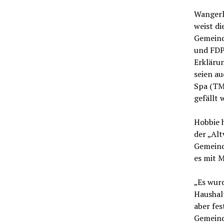
Wangerl
weist di
Gemeind
und FDP
Erklärun
seien a
Spa (TMS
gefällt 
Hobbie 
der „Al
Gemeinde
es mit M
„Es wur
Haushalt
aber fes
Gemeind