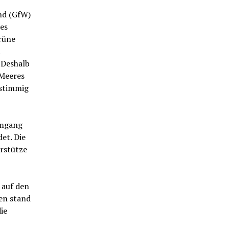
nd (GfW)
es
rüne
n
 Deshalb
Meeres
nstimmig
Umgang
et. Die
erstütze
 auf den
en stand
ie