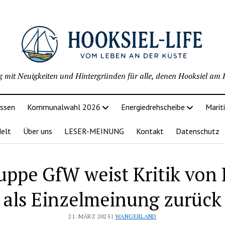
g mit Neuigkeiten und Hintergründen für alle, denen Hooksiel am H
issen
Kommunalwahl 2026
Energiedrehscheibe
Marit
delt
Über uns
LESER-MEINUNG
Kontakt
Datenschutz
uppe GfW weist Kritik von
als Einzelmeinung zurück
21. MÄRZ 2025 |
WANGERLAND