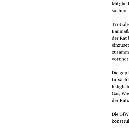
Mitglied
suchen.
Trotzdem
Baumaßn
der Rat 
einzuset
zusamme
vornher
Die gep
tatsächl
lediglic
Gas, Was
der Rat
Die GfW 
konstru