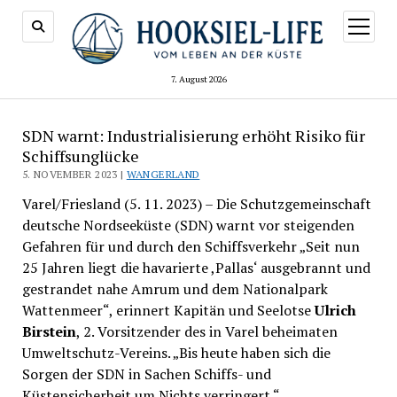
Menü
öffnen
7. August 2026
SDN warnt: Industrialisierung erhöht Risiko für
Schiffsunglücke
5. NOVEMBER 2023 |
WANGERLAND
Varel/Friesland (5. 11. 2023) – Die Schutzgemeinschaft
deutsche Nordseeküste (SDN) warnt vor steigenden
Gefahren für und durch den Schiffsverkehr „Seit nun
25 Jahren liegt die havarierte ,Pallas‘ ausgebrannt und
gestrandet nahe Amrum und dem Nationalpark
Wattenmeer“, erinnert Kapitän und Seelotse
Ulrich
Birstein
, 2. Vorsitzender des in Varel beheimaten
Umweltschutz-Vereins. „Bis heute haben sich die
Sorgen der SDN in Sachen Schiffs- und
Küstensicherheit um Nichts verringert.“