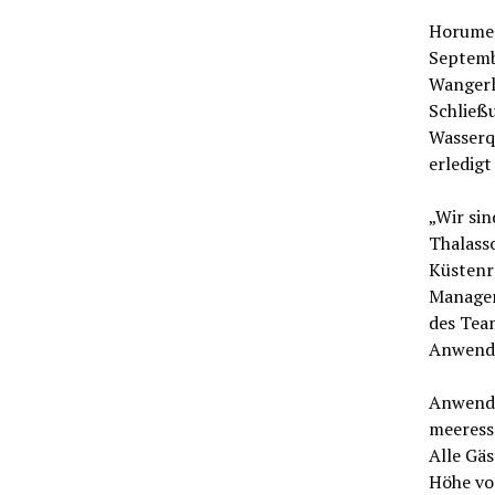
Horumers
Septemb
Wangerl
Schließ
Wasserqu
erledig
„Wir sin
Thalass
Küstenre
Manager
des Tea
Anwendu
Anwendu
meeress
Alle Gä
Höhe vo