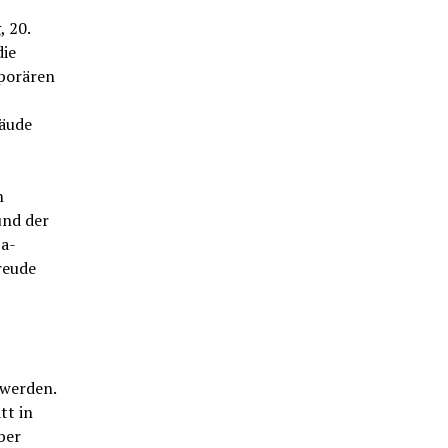
, 20.
die
porären
bäude
n
und der
a-
reude
 werden.
tt in
ber