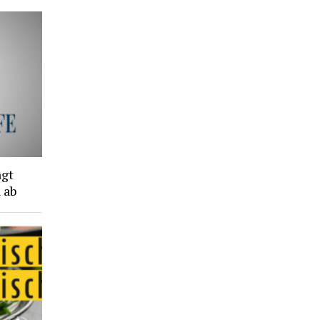
agt
 ab