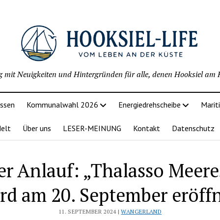
g mit Neuigkeiten und Hintergründen für alle, denen Hooksiel am H
issen
Kommunalwahl 2026
Energiedrehscheibe
Marit
delt
Über uns
LESER-MEINUNG
Kontakt
Datenschutz
er Anlauf: „Thalasso Meere
rd am 20. September eröff
11. SEPTEMBER 2024 |
WANGERLAND