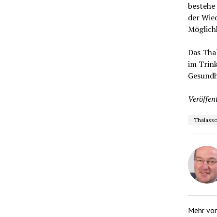
bestehe 
der Wie
Möglich
Das Tha
im Trin
Gesundh
Veröffent
Thalass
Mehr vo