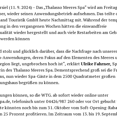
iel (11. 9. 2024) – Das „Thalasso Meeres Spa“ wird am Freitag
er, wieder seinen Anwendungsbetrieb aufnehmen. Das teilte 
and Touristik GmbH heute Nachmittag mit. Während der tem
ung in den vergangenen Wochen hätten die einwandfreie
alität wieder hergestellt und auch viele Restarbeiten am Ge
t werden können
d stolz und glücklich darüber, dass die Nachfrage nach unsere
o-Anwendungen, deren Fokus auf den Elementen des Meeres 
gion liegt, ungebrochen hoch ist“, erklärt
Ulrike Fahrner,
Sp
in des Thalasso Meeres Spa. Dementsprechend groß sei die F
ms, nun wieder Spa-Gäste in dem 2500 Quadratmeter großen
ngshaus begrüßen zu können.
ngen können, so die WTG. ab sofort wieder online unter
pa.de, telefonisch unter 04426/987 260 oder vor Ort gebucht
ste könnten noch bis zum 31. Oktober vom Soft-Opening-Raba
n 25 Prozent profitieren. Im Zeitraum vom 13. bis 19. Septem