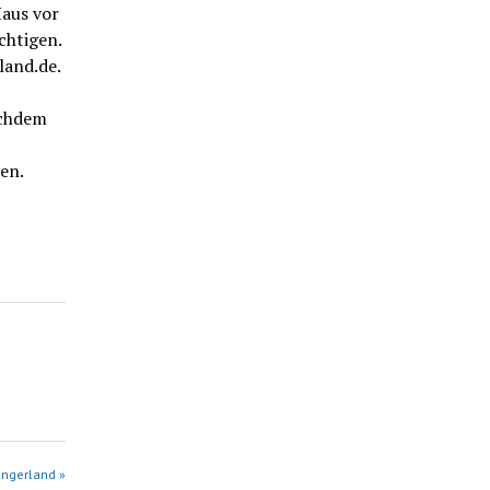
Haus vor
chtigen.
land.de.
achdem
en.
angerland »