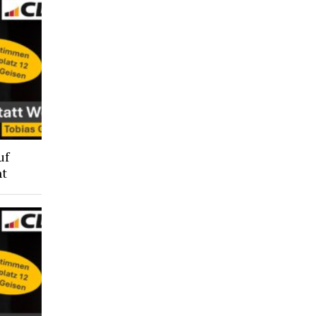
uf
ht