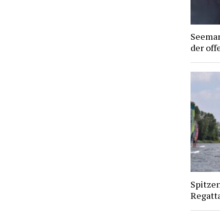
Seeman
der off
Spitze
Regatt