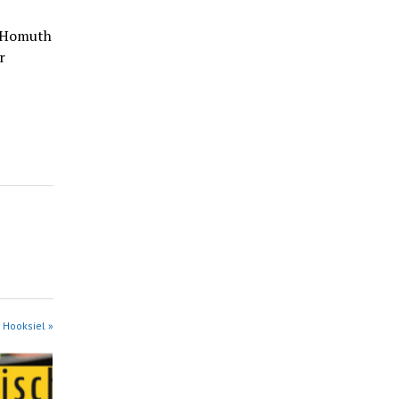
a Homuth
r
 Hooksiel »