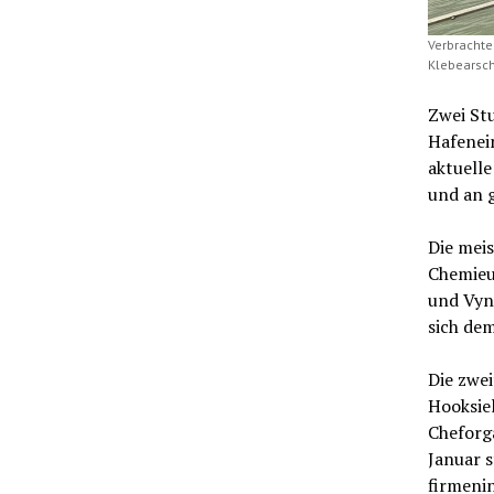
Verbrachte
Klebearsch.
Zwei Stu
Hafenein
aktuell
und an 
Die meis
Chemieu
und Vyn
sich de
Die zwei
Hooksie
Cheforga
Januar s
firmenin