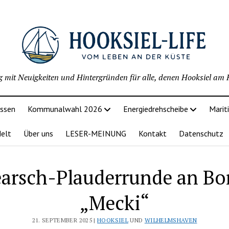
g mit Neuigkeiten und Hintergründen für alle, denen Hooksiel am H
issen
Kommunalwahl 2026
Energiedrehscheibe
Marit
delt
Über uns
LESER-MEINUNG
Kontakt
Datenschutz
arsch-Plauderrunde an Bo
„Mecki“
21. SEPTEMBER 2025 |
HOOKSIEL
UND
WILHELMSHAVEN