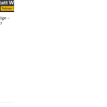
ige –
t?