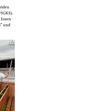
beiden
FSGKS).
 Essen
i“ und