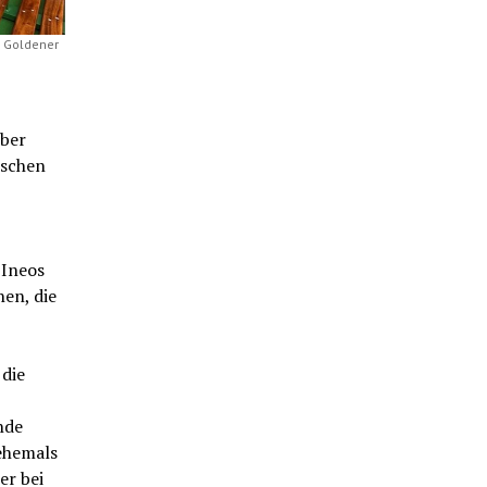
g Goldener
über
uschen
 Ineos
en, die
 die
nde
 ehemals
er bei