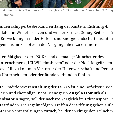
n ein paar schöne Stunden an Bord der „Mecki“: Mitglieder der Friesischen Stiftun
 Foto: hol
nden schipperte die Rund entlang der Küste in Richtung 4.
fahrt in Wilhelmshaven und wieder zurück. Genug Zeit, sich 
e Entwicklungen in der Hafen- und Energielandschaft auszuta
gemeinsam Erlebtes in der Vergangenheit zu erinnern.
ten Mitglieder der FSGKS sind ehemalige Mitarbeiter des
nternehmens „ICI Wilhelmshaven“ oder der Nachfolgefirmen
ova. Hinzu kommen Vertreter der Hafenwirtschaft und Person
m Unternehmen oder der Runde verbunden fühlen.
te Traditionsveranstaltung der FSGKS ist eine Boßeltour. Wie
lerin und ehemalige Ineos-Managerin
Angela Homuth
als
nisatorin sagte, soll der nächste Vergleich im Friesensport E
tattfinden. Die regelmäßigen Treffen der Stiftung gehen auf
terne Veranstaltungen zurück, bei denen einige der Teilnehm