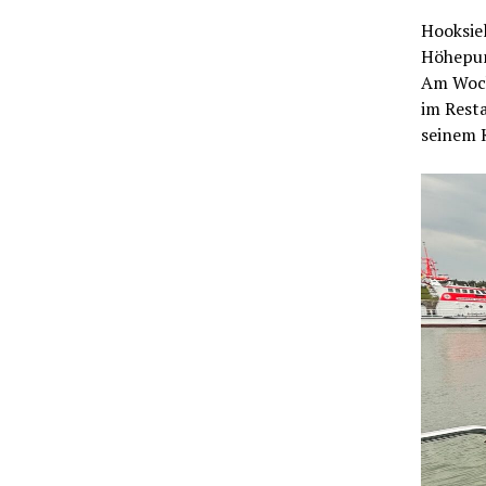
Hooksiel
Höhepunk
Am Woch
im Rest
seinem 