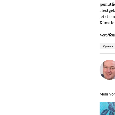
gemütli
„festgek
jetzt ei
Künstle
Veröffent
Vynova
Mehr vo