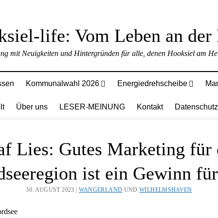
ung mit Neuigkeiten und Hintergründen für alle, denen Hooksiel am Her
ssen
Kommunalwahl 2026
Energiedrehscheibe
Mar
lt
Über uns
LESER-MEINUNG
Kontakt
Datenschutz
af Lies: Gutes Marketing für 
seeregion ist ein Gewinn für
30. AUGUST 2023 |
WANGERLAND
UND
WILHELMSHAVEN