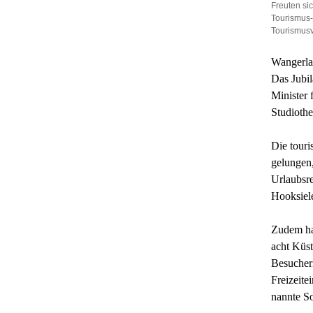
Freuten si
Tourismus-
Tourismusv
Wangerla
Das Jubil
Minister 
Studiothe
Die touri
gelungen,
Urlaubsre
Hooksiel
Zudem hab
acht Küst
Besucher
Freizeite
nannte So