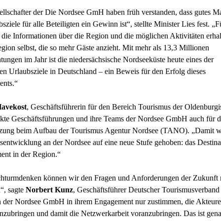
llschafter der Die Nordsee GmH haben früh verstanden, dass gutes M
sziele für alle Beteiligten ein Gewinn ist“, stellte Minister Lies fest. „F
 die Informationen über die Region und die möglichen Aktivitäten erha
egion selbst, die so mehr Gäste anzieht. Mit mehr als 13,3 Millionen
ungen im Jahr ist die niedersächsische Nordseeküste heute eines der
ten Urlaubsziele in Deutschland – ein Beweis für den Erfolg dieses
ents.“
Havekost
, Geschäftsführerin für den Bereich Tourismus der Oldenburg
kte Geschäftsführungen und ihre Teams der Nordsee GmbH auch für d
tzung beim Aufbau der Tourismus Agentur Nordsee (TANO). „Damit wi
entwicklung an der Nordsee auf eine neue Stufe gehoben: das Destina
nt in der Region.“
chturmdenken können wir den Fragen und Anforderungen der Zukunft 
“, sagte
Norbert Kunz
, Geschäftsführer Deutscher Tourismusverband 
n der Nordsee GmbH in ihrem Engagement nur zustimmen, die Akteure
zubringen und damit die Netzwerkarbeit voranzubringen. Das ist gena