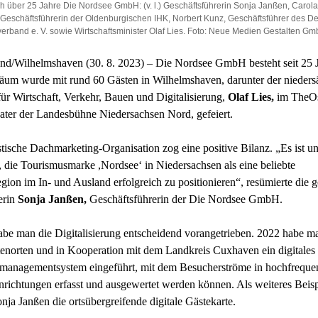
ch über 25 Jahre Die Nordsee GmbH: (v. l.) Geschäftsführerin Sonja Janßen, Carol
Geschäftsführerin der Oldenburgischen IHK, Norbert Kunz, Geschäftsführer des D
erband e. V. sowie Wirtschaftsminister Olaf Lies. Foto: Neue Medien Gestalten G
nd/Wilhelmshaven (30. 8. 2023) – Die Nordsee GmbH besteht seit 25 J
äum wurde mit rund 60 Gästen in Wilhelmshaven, darunter der nieders
für Wirtschaft, Verkehr, Bauen und Digitalisierung,
Olaf Lies,
im TheO
ater der Landesbühne Niedersachsen Nord, gefeiert.
stische Dachmarketing-Organisation zog eine positive Bilanz. „Es ist u
 die Tourismusmarke ,Nordsee‘ in Niedersachsen als eine beliebte
gion im In- und Ausland erfolgreich zu positionieren“, resümierte die g
erin
Sonja Janßen,
Geschäftsführerin der Die Nordsee GmbH.
e man die Digitalisierung entscheidend vorangetrieben. 2022 habe m
enorten und in Kooperation mit dem Landkreis Cuxhaven ein digitales
managementsystem eingeführt, mit dem Besucherströme in hochfrequen
inrichtungen erfasst und ausgewertet werden können. Als weiteres Beisp
nja Janßen die ortsübergreifende digitale Gästekarte.