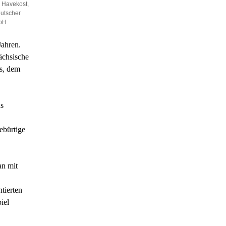
a Havekost,
eutscher
mbH
ahren.
ächsische
s, dem
ns
ebürtige
an mit
tierten
iel