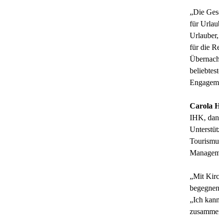
„Die Gese
für Urlaub
Urlauber,
für die R
Übernacht
beliebtes
Engagem
Carola 
IHK, dan
Unterstü
Tourismus
Manageme
„Mit Kir
begegnen
„Ich kan
zusammen