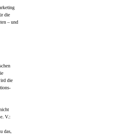
arketing
ür die
lten – und
ischen
ie
rd die
tions-
nicht
e. V.:
u das,