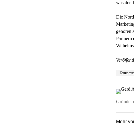
was der 
Die Nords
Marketin
gehören s
Partnern 
Wilhelms
Veröffentl
Tourismu
Gründer u
Mehr v