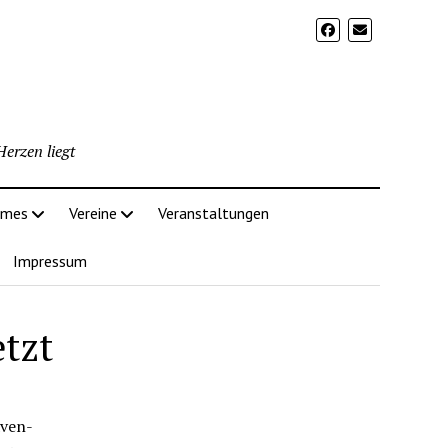
erzen liegt
imes
Vereine
Veranstaltungen
Impressum
etzt
aven-