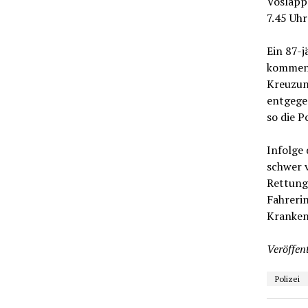
Voslapp 
7.45 Uhr
Ein 87-j
kommend
Kreuzung
entgege
so die 
Infolge 
schwer 
Rettung
Fahreri
Kranken
Veröffent
Polizei