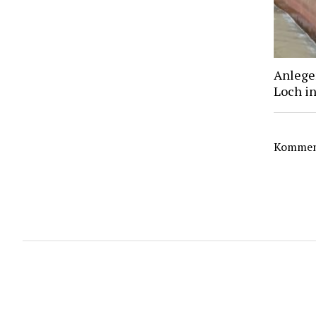
Anlege
Loch i
Komment