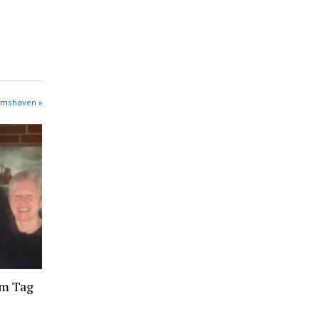
elmshaven »
um Tag