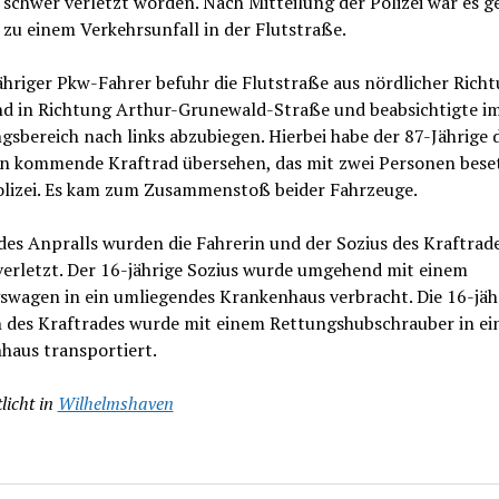
schwer verletzt worden. Nach Mitteilung der Polizei war es g
 zu einem Verkehrsunfall in der Flutstraße.
ähriger Pkw-Fahrer befuhr die Flutstraße aus nördlicher Rich
 in Richtung Arthur-Grunewald-Straße und beabsichtigte i
sbereich nach links abzubiegen. Hierbei habe der 87-Jährige 
n kommende Kraftrad übersehen, das mit zwei Personen beset
Polizei. Es kam zum Zusammenstoß beider Fahrzeuge.
des Anpralls wurden die Fahrerin und der Sozius des Kraftrad
verletzt. Der 16-jährige Sozius wurde umgehend mit einem
swagen in ein umliegendes Krankenhaus verbracht. Die 16-jäh
n des Kraftrades wurde mit einem Rettungshubschrauber in ei
haus transportiert.
licht in
Wilhelmshaven