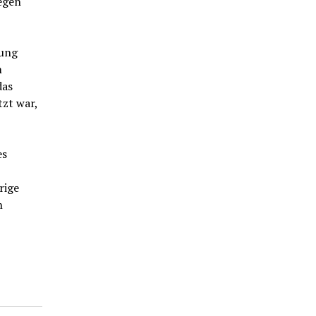
egen
tung
m
das
zt war,
es
rige
n