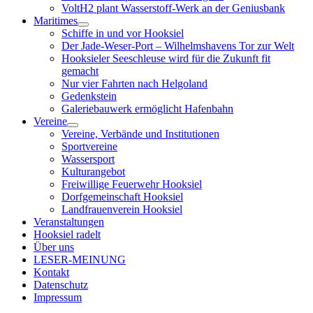
VoltH2 plant Wasserstoff-Werk an der Geniusbank
Maritimes
Menü
Schiffe in und vor Hooksiel
öffnen
Der Jade-Weser-Port – Wilhelmshavens Tor zur Welt
Hooksieler Seeschleuse wird für die Zukunft fit
gemacht
Nur vier Fahrten nach Helgoland
Gedenkstein
Galeriebauwerk ermöglicht Hafenbahn
Vereine
Menü
Vereine, Verbände und Institutionen
öffnen
Sportvereine
Wassersport
Kulturangebot
Freiwillige Feuerwehr Hooksiel
Dorfgemeinschaft Hooksiel
Landfrauenverein Hooksiel
Veranstaltungen
Hooksiel radelt
Über uns
LESER-MEINUNG
Kontakt
Datenschutz
Impressum