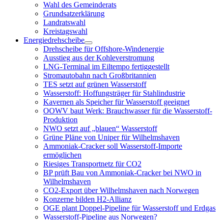
öffnen
Wahl des Gemeinderats
Grundsatzerklärung
Landratswahl
Kreistagswahl
Energiedrehscheibe
Menü
Drehscheibe für Offshore-Windenergie
öffnen
Ausstieg aus der Kohleverstromung
LNG-Terminal im Eiltempo fertiggestellt
Stromautobahn nach Großbritannien
TES setzt auf grünen Wasserstoff
Wasserstoff: Hoffungsträger für Stahlindustrie
Kavernen als Speicher für Wasserstoff geeignet
OOWV baut Werk: Brauchwasser für die Wasserstoff-
Produktion
NWO setzt auf „blauen“ Wasserstoff
Grüne Pläne von Uniper für Wilhelmshaven
Ammoniak-Cracker soll Wasserstoff-Importe
ermöglichen
Riesiges Transportnetz für CO2
BP prüft Bau von Ammoniak-Cracker bei NWO in
Wilhelmshaven
CO2-Export über Wilhelmshaven nach Norwegen
Konzerne bilden H2-Allianz
OGE plant Doppel-Pipeline für Wasserstoff und Erdgas
Wasserstoff-Pipeline aus Norwegen?