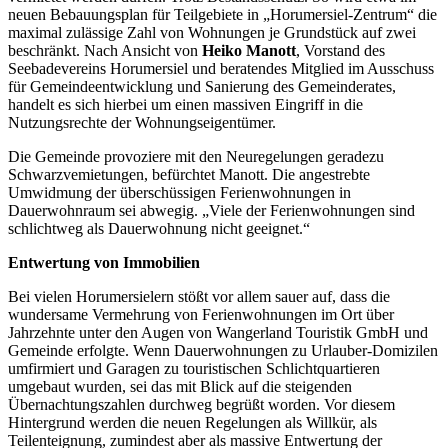
neuen Bebauungsplan für Teilgebiete in „Horumersiel-Zentrum“ die
maximal zulässige Zahl von Wohnungen je Grundstück auf zwei
beschränkt. Nach Ansicht von
Heiko Manott
, Vorstand des
Seebadevereins Horumersiel und beratendes Mitglied im Ausschuss
für Gemeindeentwicklung und Sanierung des Gemeinderates,
handelt es sich hierbei um einen massiven Eingriff in die
Nutzungsrechte der Wohnungseigentümer.
Die Gemeinde provoziere mit den Neuregelungen geradezu
Schwarzvemietungen, befürchtet Manott. Die angestrebte
Umwidmung der überschüssigen Ferienwohnungen in
Dauerwohnraum sei abwegig. „Viele der Ferienwohnungen sind
schlichtweg als Dauerwohnung nicht geeignet.“
Entwertung von Immobilien
Bei vielen Horumersielern stößt vor allem sauer auf, dass die
wundersame Vermehrung von Ferienwohnungen im Ort über
Jahrzehnte unter den Augen von Wangerland Touristik GmbH und
Gemeinde erfolgte. Wenn Dauerwohnungen zu Urlauber-Domizilen
umfirmiert und Garagen zu touristischen Schlichtquartieren
umgebaut wurden, sei das mit Blick auf die steigenden
Übernachtungszahlen durchweg begrüßt worden. Vor diesem
Hintergrund werden die neuen Regelungen als Willkür, als
Teilenteignung, zumindest aber als massive Entwertung der