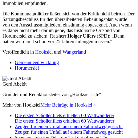
Immobilen empfunden.
Die Kommunalpolitiker ließen sich von der Kritik nicht beirren. Der
Satzungsbeschluss für den überarbeiteten Bebauungsplan wurde
von den Ausschussmitgliedern einstimmig abgesegnet. Auch wenn
es dabei nicht mehr darum gehe, das historische Ortsbild von
Horumersiel zu sichern. Ratsherr
Holger Ulfers
(SPD): „Dann
hätten wir damit schon vor 25 Jahren anfangen müssen.“
Veröffentlicht in
Hooksiel
und
Wangerland
Gemeindeentwicklung
Horumersiel
Gerd Abeldt
Gründer und Redaktionsleiter von „Hooksiel-Life“
Mehr von
Hooksiel
Mehr Beiträge in Hooksiel »
Die ersten Schollenfilets erhielten 60 Wattwanderer
Die ersten Schollenfilets erhielten 60 Wattwanderer
Zeugen für einen Unfall auf einem Fahrradweg gesucht
Zeugen für einen Unfall auf einem Fahrradweg gesucht
Seemannsmission lädt zum Tag der offenen Tür