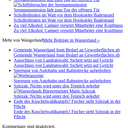
Seemannsmission lädt zum Tag der offenen Tür
Schollenbraten im Watt vor dem Hooksieler Badestrand
Schollenbraten im Watt vor dem Hooksieler Badestrand
Zu viel Alkohol: Camper versetzt Mitarbeiter eine Kopfmuss
Zu viel Alkohol: Camper versetzt Mitarbeiter eine Kopfmuss
Mehr von
Wangerland
Mehr Beiträge in Wangerland »
Gemeinde Wangerland fragt Bedarf an Gewerbeflächen ab
Gemeinde Wangerland fragt Bedarf an Gewerbeflächen ab
Ausschluss von Landratswahl: Sichert setzt auf Gericht
Ausschluss von Landratswahl: Sichert setzt auf Gericht
Sperrung von Autobahn und Bahnstrecke aufgehoben
Sperrung von Autobahn und Bahnstrecke aufgehoben
Szlezak: Nichts wird unter den Teppich gekehrt
Szlezak: Nichts wird unter den Teppich gekehrt
Ende des Kuschelwahlkampfs? Fischer sieht Szlezak in der
Pflicht
Ende des Kuschelwahlkampfs? Fischer sieht Szlezak in der
Pflicht
Kommentare sind deaktiviert.