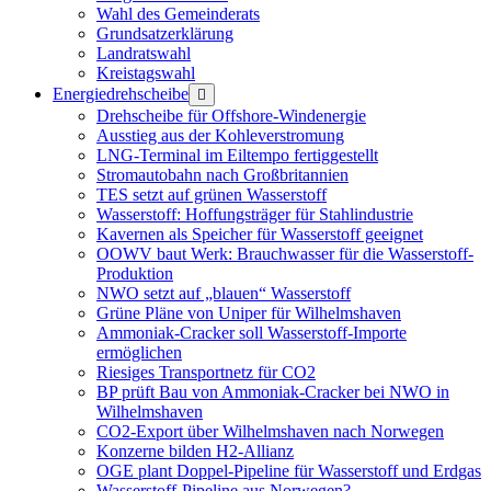
Wahl des Gemeinderats
Grundsatzerklärung
Landratswahl
Kreistagswahl
Energiedrehscheibe
Menü
öffnen
Drehscheibe für Offshore-Windenergie
Ausstieg aus der Kohleverstromung
LNG-Terminal im Eiltempo fertiggestellt
Stromautobahn nach Großbritannien
TES setzt auf grünen Wasserstoff
Wasserstoff: Hoffungsträger für Stahlindustrie
Kavernen als Speicher für Wasserstoff geeignet
OOWV baut Werk: Brauchwasser für die Wasserstoff-
Produktion
NWO setzt auf „blauen“ Wasserstoff
Grüne Pläne von Uniper für Wilhelmshaven
Ammoniak-Cracker soll Wasserstoff-Importe
ermöglichen
Riesiges Transportnetz für CO2
BP prüft Bau von Ammoniak-Cracker bei NWO in
Wilhelmshaven
CO2-Export über Wilhelmshaven nach Norwegen
Konzerne bilden H2-Allianz
OGE plant Doppel-Pipeline für Wasserstoff und Erdgas
Wasserstoff-Pipeline aus Norwegen?