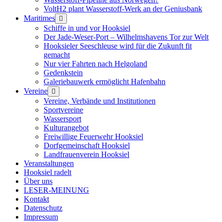
VoltH2 plant Wasserstoff-Werk an der Geniusbank
Maritimes
Menü
öffnen
Schiffe in und vor Hooksiel
Der Jade-Weser-Port – Wilhelmshavens Tor zur Welt
Hooksieler Seeschleuse wird für die Zukunft fit
gemacht
Nur vier Fahrten nach Helgoland
Gedenkstein
Galeriebauwerk ermöglicht Hafenbahn
Vereine
Menü
öffnen
Vereine, Verbände und Institutionen
Sportvereine
Wassersport
Kulturangebot
Freiwillige Feuerwehr Hooksiel
Dorfgemeinschaft Hooksiel
Landfrauenverein Hooksiel
Veranstaltungen
Hooksiel radelt
Über uns
LESER-MEINUNG
Kontakt
Datenschutz
Impressum