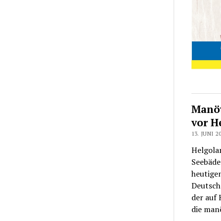
Manöv
vor H
13. JUNI 2
Helgolan
Seebäde
heutige
Deutsche
der auf
die manö