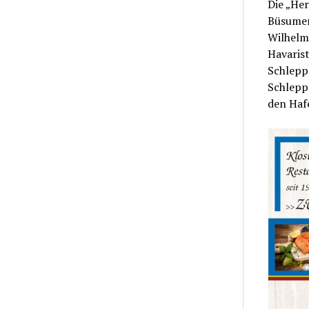
Die „He
Büsumer 
Wilhelm
Havarist
Schlepp
Schlepp
den Haf