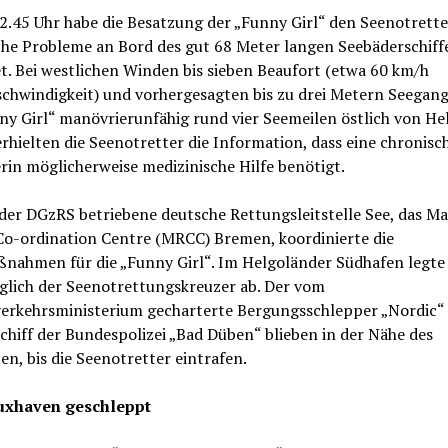
2.45 Uhr habe die Besatzung der „Funny Girl“ den Seenotrett
che Probleme an Bord des gut 68 Meter langen Seebäderschiff
. Bei westlichen Winden bis sieben Beaufort (etwa 60 km/h
chwindigkeit) und vorhergesagten bis zu drei Metern Seegang
ny Girl“ manövrierunfähig rund vier Seemeilen östlich von He
hielten die Seenotretter die Information, dass eine chronisc
rin möglicherweise medizinische Hilfe benötigt.
der DGzRS betriebene deutsche Rettungsleitstelle See, das Ma
Co-ordination Centre (MRCC) Bremen, koordinierte die
ßnahmen für die „Funny Girl“. Im Helgoländer Südhafen legte
glich der Seenotrettungskreuzer ab. Der vom
erkehrsministerium gecharterte Bergungsschlepper „Nordic“
chiff der Bundespolizei „Bad Düben“ blieben in der Nähe des
en, bis die Seenotretter eintrafen.
uxhaven geschleppt