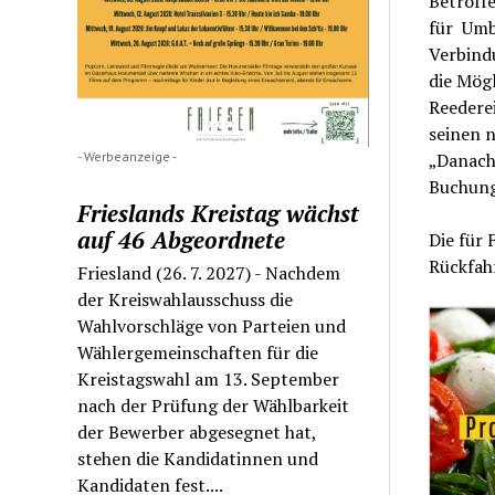
Betroff
für Umb
Verbindu
die Mög
Reederei
seinen 
- Werbeanzeige -
„Danach 
Buchung 
Frieslands Kreistag wächst
auf 46 Abgeordnete
Die für 
Rückfahr
Friesland (26. 7. 2027) - Nachdem
der Kreiswahlausschuss die
Wahlvorschläge von Parteien und
Wählergemeinschaften für die
Kreistagswahl am 13. September
nach der Prüfung der Wählbarkeit
der Bewerber abgesegnet hat,
stehen die Kandidatinnen und
Kandidaten fest....