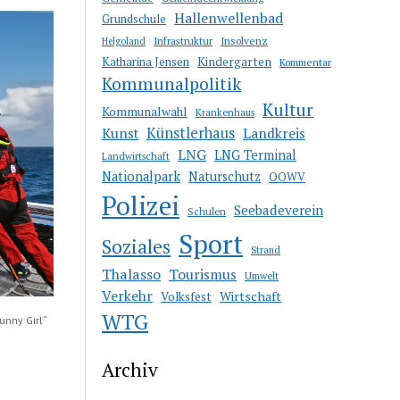
Hallenwellenbad
Grundschule
Infrastruktur
Insolvenz
Helgoland
Katharina Jensen
Kindergarten
Kommentar
Kommunalpolitik
Kultur
Kommunalwahl
Krankenhaus
Künstlerhaus
Kunst
Landkreis
LNG
LNG Terminal
Landwirtschaft
Nationalpark
Naturschutz
OOWV
Polizei
Seebadeverein
Schulen
Sport
Soziales
Strand
Thalasso
Tourismus
Umwelt
Verkehr
Wirtschaft
Volksfest
WTG
nny Girl“
Archiv