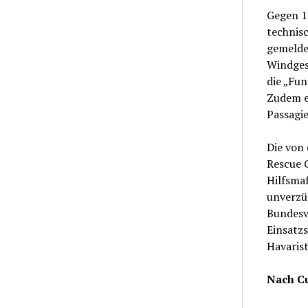
Gegen 1
technis
gemeldet
Windges
die „Fun
Zudem er
Passagie
Die von 
Rescue 
Hilfsma
unverzü
Bundesv
Einsatzs
Havarist
Nach C