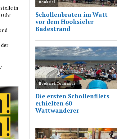
telle in
0 Uhr
 und
 der
/