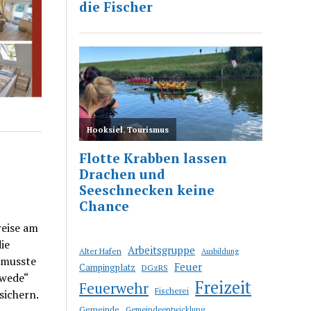
reise am
ie
Arbeitsgruppe
Alter Hafen
Ausbildung
 musste
Feuer
Campingplatz
DGzRS
rwede“
Freizeit
Feuerwehr
Fischerei
sichern.
Gemeinde
Gemeindeentwicklung