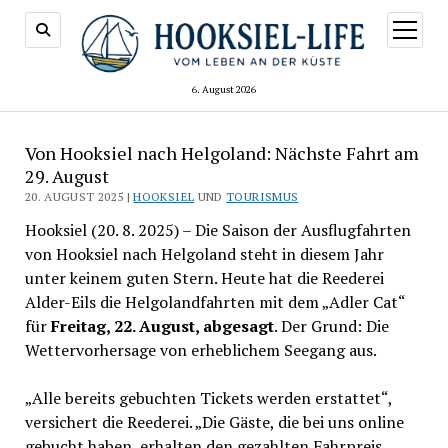
Menü
öffnen
6. August 2026
Von Hooksiel nach Helgoland: Nächste Fahrt am
29. August
20. AUGUST 2025 |
HOOKSIEL
UND
TOURISMUS
Hooksiel (20. 8. 2025) – Die Saison der Ausflugfahrten
von Hooksiel nach Helgoland steht in diesem Jahr
unter keinem guten Stern. Heute hat die Reederei
Alder-Eils die Helgolandfahrten mit dem „Adler Cat“
für
Freitag, 22. August, abgesagt
. Der Grund: Die
Wettervorhersage von erheblichem Seegang aus.
„Alle bereits gebuchten Tickets werden erstattet“,
versichert die Reederei. „Die Gäste, die bei uns online
gebucht haben, erhalten den gezahlten Fahrpreis